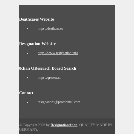
Deathcases Website
https://deathcas.es
Resignation Website
https://www.resignation.info
8chan QResearch Board Search
https://qresear.ch
Contact
resignations@protonmail.com
© Copyright 2026 by
ResignationAnon
. QUALITY MADE IN
GERMANY.