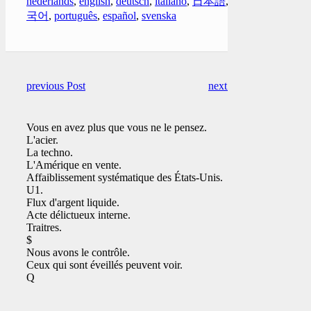
nederlands
,
english
,
deutsch
,
italiano
,
日本語
,
한
국어
,
português
,
español
,
svenska
previous Post
next Post
Vous en avez plus que vous ne le pensez.
L'acier.
La techno.
L'Amérique en vente.
Affaiblissement systématique des États-Unis.
U1.
Flux d'argent liquide.
Acte délictueux interne.
Traitres.
$
Nous avons le contrôle.
Ceux qui sont éveillés peuvent voir.
Q