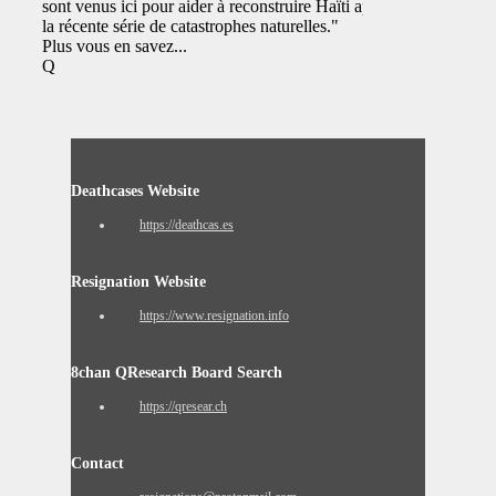
sont venus ici pour aider à reconstruire Haïti après
la récente série de catastrophes naturelles."
Plus vous en savez...
Q
Deathcases Website
https://deathcas.es
Resignation Website
https://www.resignation.info
8chan QResearch Board Search
https://qresear.ch
Contact