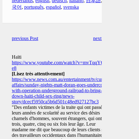
nederlands
,
english
,
deutsch
,
italiano
,
日本語
,
한
국어
,
português
,
español
,
svenska
previous Post
next Post
Haïti
https://www.youtube.com/watch?v=mvTqqYCb-
e8
[Lisez très attentivement]
https://www.news.com.au/entertainment/tv/current-
affairs/sunday-nights-matt-doran-goes-undercover-
with-operation-underground-railroad-to-bring-
down-haiti-child-sex-ring/news-
story/dcecf5950ca5b6d501c48ed927127bc3
"Des enfants victimes de la traite qui ont passé
leurs années de scolarité au service des désirs
charnels d'hommes, souvent étrangers, qui ont
trois, quatre, cinq ou six fois leur âge. Leur
madame me dit que beaucoup de leurs clients sont
des travailleurs occidentaux dans l'humanitaire qui