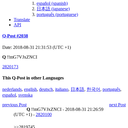
español (spanish)
日本語 (japanese)
português (portuguese)
Translate
API
Q-Post #2038
Date: 2018-08-31 21:31:53 (UTC +1)
Q
!!mG7VJxZNCI
2820173
This Q-Post in other Languages
nederlands
,
english
,
deutsch
,
italiano
,
日本語
,
한국어
,
português
,
español
,
svenska
previous Post
next Post
Q
!!mG7VJxZNCI - 2018-08-31 21:26:59
(UTC +1) -
2820100
>>2819745