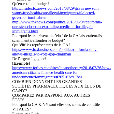
Qu'en est-il du budget?
http://insider.foxnews.com/2018/08/29/gavin-newsom-
wants-free-health-care-illegal-immigrants-if-elected-
governor-tomi-lahren
http://www.foxnews.com/politics/2018/06/04/california-
one-step-closer-to-expanding-medicaid-for-illegal-
immigrants.html
Pourquoi les représentants 'élus' de la CA laisseraient-ils
sciemment s'effondrer le budget?
Qui 'élit' les représentants de la CA?
https://www.foxbusiness.com/politics/california-dmv-
allows-illegals-to-vote-gop-chairman
De l'argent à gagner?
[Exemple]
https://www.forbes.com/sites/theapothecary/2018/02/26/how-
american-citizens-finance-health-care-for-
undocumented-immigrants/#265162c912c4
COMBIEN DONNENT LES GRANDES
SOCIÉTÉS PHARMACEUTIQUES AUX ÉLUS DE
CA/NY?
COMPAREZ PAR RAPPORT AUX AUTRES
ÉTATS.
Pourquoi la CA & NY sont-elles des zones de contrôle
VITALES?
Pensez aux Ports.