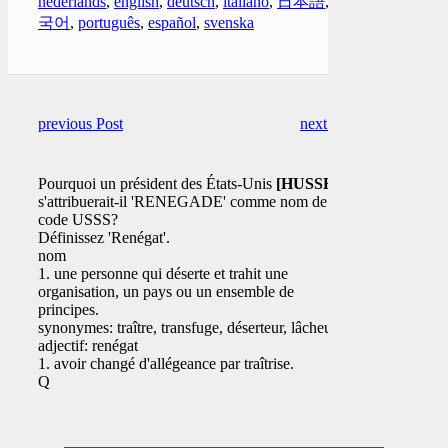
nederlands
,
english
,
deutsch
,
italiano
,
日本語
,
한
국어
,
português
,
español
,
svenska
previous Post
next Post
Pourquoi un président des États-Unis
[HUSSEIN]
s'attribuerait-il 'RENEGADE' comme nom de
code USSS?
Définissez 'Renégat'.
nom
1. une personne qui déserte et trahit une
organisation, un pays ou un ensemble de
principes.
synonymes: traître, transfuge, déserteur, lâcheur;
adjectif: renégat
1. avoir changé d'allégeance par traîtrise.
Q