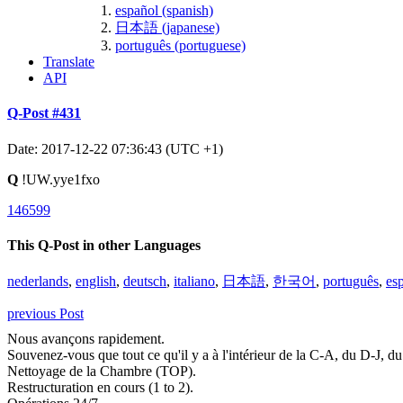
español (spanish)
日本語 (japanese)
português (portuguese)
Translate
API
Q-Post #431
Date: 2017-12-22 07:36:43 (UTC +1)
Q
!UW.yye1fxo
146599
This Q-Post in other Languages
nederlands
,
english
,
deutsch
,
italiano
,
日本語
,
한국어
,
português
,
es
previous Post
Nous avançons rapidement.
Souvenez-vous que tout ce qu'il y a à l'intérieur de la C-A, du D-J, du F
Nettoyage de la Chambre (TOP).
Restructuration en cours (1 to 2).