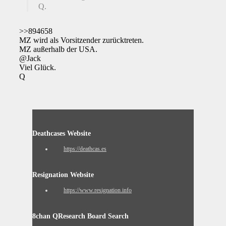
Q.
>>894658
MZ wird als Vorsitzender zurücktreten.
MZ außerhalb der USA.
@Jack
Viel Glück.
Q
Deathcases Website
https://deathcas.es
Resignation Website
https://www.resignation.info
8chan QResearch Board Search