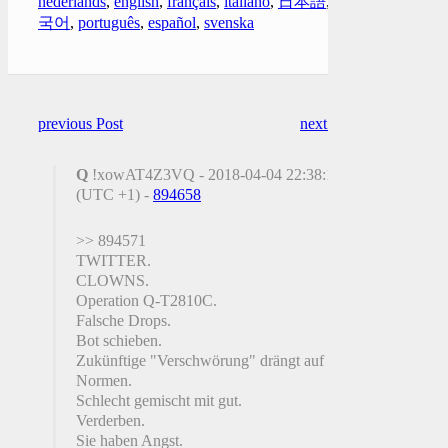
nederlands
,
english
,
français
,
italiano
,
日本語
,
한
국어
,
português
,
español
,
svenska
previous Post
next Post
Q
!xowAT4Z3VQ - 2018-04-04 22:38:13
(UTC +1) -
894658
>> 894571
TWITTER.
CLOWNS.
Operation Q-T2810C.
Falsche Drops.
Bot schieben.
Zukünftige "Verschwörung" drängt auf
Normen.
Schlecht gemischt mit gut.
Verderben.
Sie haben Angst.