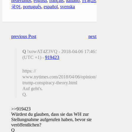
nederlands
,
english
,
français
,
italiano
,
日本語
,
한
국어
,
português
,
español
,
svenska
previous Post
next Post
Q
!xowAT4Z3VQ - 2018-04-06 17:46:52
(UTC +1) -
919423
https: //
www.nytimes.com/2018/04/06/opinion/qanon-
trump-conspiracy-theory.html
Auf geht's.
Q.
>>919423
Würdest du glauben, dass sie das WH zur
Stellungnahme aufgerufen haben, bevor sie
veröffentlichen?
Q