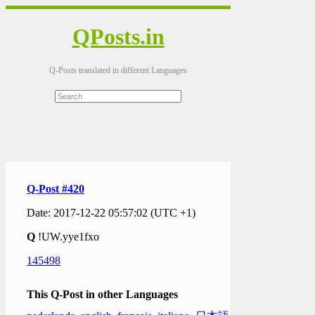
QPosts.in
Q-Posts translated in different Languages
Q-Post #420
Date: 2017-12-22 05:57:02 (UTC +1)
Q
!UW.yye1fxo
145498
This Q-Post in other Languages