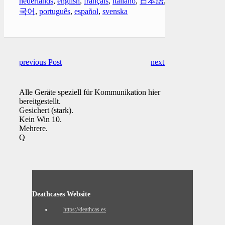
nederlands
,
english
,
français
,
italiano
,
日本語
,
한
국어
,
português
,
español
,
svenska
previous Post
next Post
Alle Geräte speziell für Kommunikation hier
bereitgestellt.
Gesichert (stark).
Kein Win 10.
Mehrere.
Q
Deathcases Website
https://deathcas.es