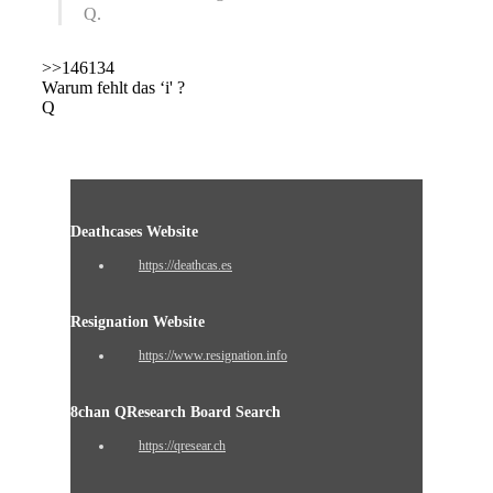
Q.
>>146134
Warum fehlt das ‘i' ?
Q
Deathcases Website
https://deathcas.es
Resignation Website
https://www.resignation.info
8chan QResearch Board Search
https://qresear.ch