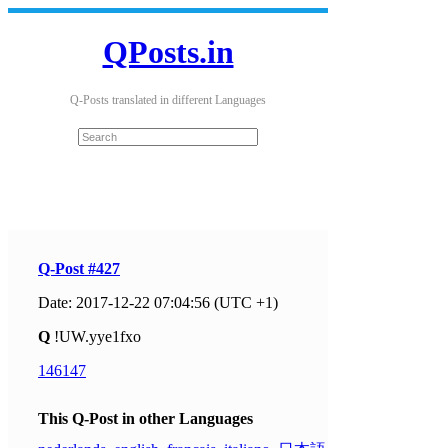
QPosts.in
Q-Posts translated in different Languages
Q-Post #427
Date: 2017-12-22 07:04:56 (UTC +1)
Q
!UW.yye1fxo
146147
This Q-Post in other Languages