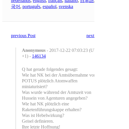
nederlands
,
english
,
français
,
italiano
,
日本語
,
한
국어
,
português
,
español
,
svenska
previous Post
next Post
Anonymous
- 2017-12-22 07:03:23 (UTC
+1) -
146134
Q hat gerade folgendes gesagt:
Wie hat NK bei der Amtsübernahme von
POTUS plötzlich Atomwaffen
miniaturisiert?
Was wurde während der Amtszeit von
Hussein von Agenturen angegeben?
Wie hat NK plötzlich eine
Raketenführungskappe erhalten?
Was ist Hebelwirkung?
Geisel definieren.
Ihre letzte Hoffnung!