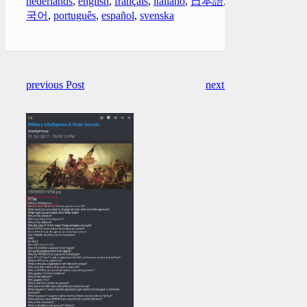
nederlands
,
english
,
français
,
italiano
,
日本語
,
한
국어
,
português
,
español
,
svenska
previous Post
next Post