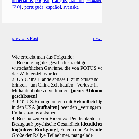
nederlands
,
english
,
français
,
italiano
,
日本語
,
한
국어
,
português
,
español
,
svenska
previous Post
next Post
Wie erreicht man das Folgende:
1. Beendigung der geschichtsträchtigen
wirtschaftlichen Gewinne, die von POTUS vor
der Wahl erzielt wurden
2. US-China-Handelsphase II zum Stillstand
bringen _um China Zeit kaufen _Verluste in
Milliardenhöhe zu verhindern
[neues Abkommen
geschlossen]
.
3. POTUS-Kundgebungen mit Rekordbeteiligung
in den USA
[aufhalten]
beenden _verringern und
Enthusiasmus abbauen
4. Beschützen von Biden vor Peinlichkeiten in
Bezug auf: psychische Gesundheit
[deutlicher
kognitiver Rückgang]
, Fragen und Antworten,
Größe der Rallye-Teilnehmer, mangelnde