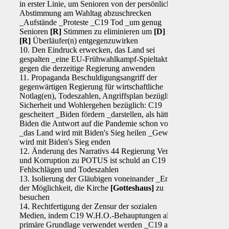
in erster Linie, um Senioren von der persönlichen
Abstimmung am Wahltag abzuschrecken
_Aufstände _Proteste _C19 Tod _um genug
Senioren
[R]
Stimmen zu eliminieren um
[D]
zu
[R]
Überläufer(n) entgegenzuwirken
10. Den Eindruck erwecken, das Land sei
gespalten _eine EU-Frühwahlkampf-Spieltaktik
gegen die derzeitige Regierung anwenden
11. Propaganda Beschuldigungsangriff der
gegenwärtigen Regierung für wirtschaftliche
Notlag(en), Todeszahlen, Angriffsplan bezüglich:
Sicherheit und Wohlergehen bezüglich: C19
gescheitert _Biden fördern _darstellen, als hätte
Biden die Antwort auf die Pandemie schon vorher
_das Land wird mit Biden's Sieg heilen _Gewalt
wird mit Biden's Sieg enden
12. Änderung des Narrativs 44 Regierung Verrat
und Korruption zu POTUS ist schuld an C19
Fehlschlägen und Todeszahlen
13. Isolierung der Gläubigen voneinander _Entzug
der Möglichkeit, die Kirche
[Gotteshaus]
zu
besuchen
14. Rechtfertigung der Zensur der sozialen
Medien, indem C19 W.H.O.-Behauptungen als
primäre Grundlage verwendet werden _C19 auf