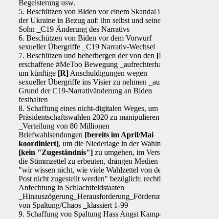
Begeisterung usw.
5. Beschützen von Biden vor einem Skandal in
der Ukraine in Bezug auf: ihn selbst und seinen
Sohn _C19 Änderung des Narrativs
6. Beschützen von Biden vor dem Vorwurf
sexueller Übergriffe _C19 Narrativ-Wechsel
7. Beschützen und beherbergen der von den
[D]
erschaffene #MeToo Bewegung _aufrechterhalten,
um künftige
[R]
Anschuldigungen wegen
sexueller Übergriffe ins Visier zu nehmen _auf
Grund der C19-Narrativänderung an Biden
festhalten
8. Schaffung eines nicht-digitalen Weges, um die
Präsidentschaftswahlen 2020 zu manipulieren
_Verteilung von 80 Millionen
Briefwahlsendungen
[bereits im April/Mai
koordiniert]
, um die Niederlage in der Wahlnacht
[kein "Zugeständnis"]
zu umgehen, im Versuch,
die Stimmzettel zu erbeuten, drängen Medien auf
"wir wissen nicht, wie viele Wahlzettel von der
Post nicht zugestellt werden" bezüglich: rechtliche
Anfechtung in Schlachtfeldstaaten
_Hinauszögerung_Herausforderung_Förderung
von Spaltung/Chaos _klassiert 1-99
9. Schaffung von Spaltung Hass Angst Kampagne