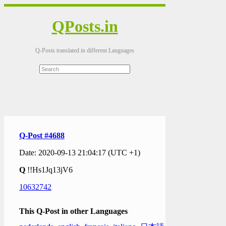
QPosts.in
Q-Posts translated in different Languages
Q-Post #4688
Date: 2020-09-13 21:04:17 (UTC +1)
Q
!!Hs1Jq13jV6
10632742
This Q-Post in other Languages