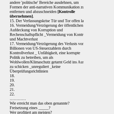
andere 'politische' Bereiche ausdehnen, um
Formen der anti-narrativen Kommunikation zu
entfernen und abzuschneiden
[Kontrolle
übernehmen]
.
15. Der Verfassungskrise Tür und Tor offen lassen
16. Vermeidung/Verzögerung der öffentlichen
Aufdeckung von Korruption und
Rechenschaftspflicht _Vermeidung von Kontroll-
und Machtverlust
17. Vermeidung/Verzögerung des Verlusts von
Billionen von US-Steuerzahlern durch
Kontrollverlust _ Unfähigkeit, eine korrupte
Politik zu betreiben, um als
Wohlwollen/Klimaschutz getarnt Geld ins Ausland
zu schicken _unreguliert _keine
Überprüfungsrichtlinien
18.
19.
20.
21.
22.
…………
Wie erreicht man das oben genannte?
Freisetzung eines _____?
Wer profitiert am meisten?