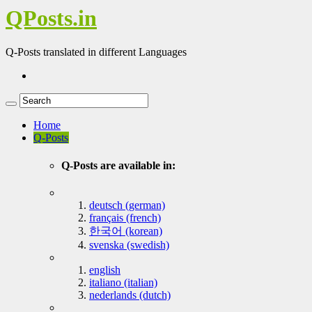
QPosts.in
Q-Posts translated in different Languages
Home
Q-Posts
Q-Posts are available in:
deutsch (german)
français (french)
한국어 (korean)
svenska (swedish)
english
italiano (italian)
nederlands (dutch)