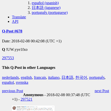
español (spanish)
日本語 (japanese)
português (portuguese)
Translate
API
Q-Post #678
Date: 2018-02-08 00:42:08 (UTC +1)
Q
!UW.yye1fxo
297553
This Q-Post in other Languages
nederlands
,
english
,
français
,
italiano
,
日本語
,
한국어
,
português
,
español
,
svenska
previous Post
next Post
Anonymous
- 2018-02-08 00:37:48 (UTC
+1) -
297521