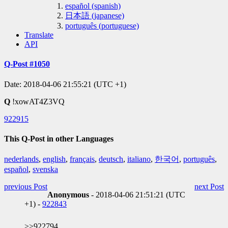
español (spanish)
日本語 (japanese)
português (portuguese)
Translate
API
Q-Post #1050
Date: 2018-04-06 21:55:21 (UTC +1)
Q
!xowAT4Z3VQ
922915
This Q-Post in other Languages
nederlands
,
english
,
français
,
deutsch
,
italiano
,
한국어
,
português
,
español
,
svenska
previous Post
next Post
Anonymous
- 2018-04-06 21:51:21 (UTC
+1) -
922843
>>922794