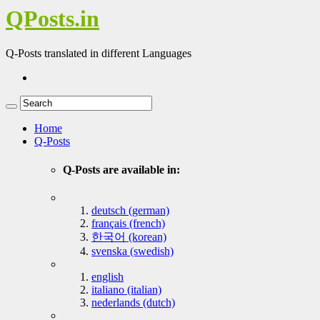
QPosts.in
Q-Posts translated in different Languages
Home
Q-Posts
Q-Posts are available in:
deutsch (german)
français (french)
한국어 (korean)
svenska (swedish)
english
italiano (italian)
nederlands (dutch)