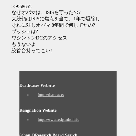
>>958655
なぜオバマは、ISISを守ったの?
大統領はISISに焦点を当て、1年で駆除した
それに対しオバマ 8年間で何してたの?
ブッシュは?
ワシントンDCのアクセス
もうないよ
絞首台持ってこい!
Deathcases Website
https://deathcas.es
Resignation Website
https://www.resignation.info
8chan QResearch Board Search