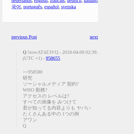
nederlands
,
english
,
français
,
deutsch
,
italiano
,
한
국어
,
português
,
español
,
svenska
previous Post
next Post
Q
!xowAT4Z3VQ - 2018-04-09 02:39:12
(UTC +1) -
958655
>>958580
研究
ソーシャルメディア 契約?
WHO 勤務?
アクセスの レベルは?
すべての画像を みつけて
君が知ってる内容よりも ヤバい
たくさんある中の 1つの例
アワン
Q