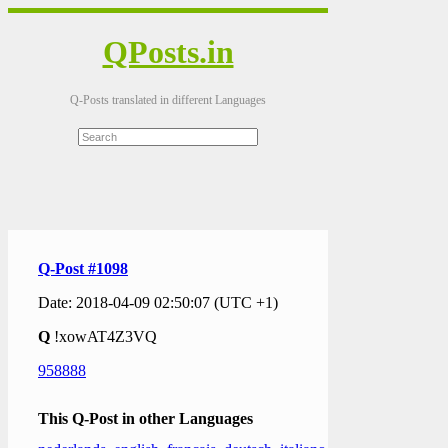
QPosts.in
Q-Posts translated in different Languages
Q-Post #1098
Date: 2018-04-09 02:50:07 (UTC +1)
Q
!xowAT4Z3VQ
958888
This Q-Post in other Languages