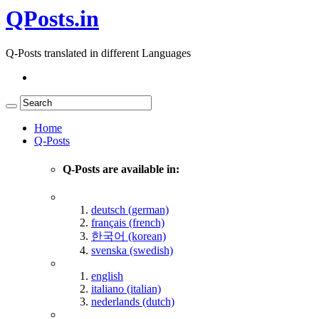
QPosts.in
Q-Posts translated in different Languages
Home
Q-Posts
Q-Posts are available in:
deutsch (german)
français (french)
한국어 (korean)
svenska (swedish)
english
italiano (italian)
nederlands (dutch)