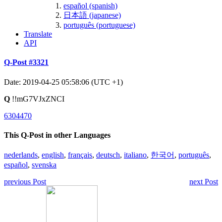
español (spanish)
日本語 (japanese)
português (portuguese)
Translate
API
Q-Post #3321
Date: 2019-04-25 05:58:06 (UTC +1)
Q
!!mG7VJxZNCI
6304470
This Q-Post in other Languages
nederlands
,
english
,
français
,
deutsch
,
italiano
,
한국어
,
português
,
español
,
svenska
previous Post
next Post