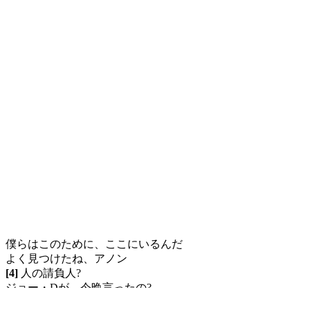
僕らはこのために、ここにいるんだ
よく見つけたね、アノン
[4]
人の請負人?
ジョー・Dが、今晩言ったの?
まぁ、大した話でもないけどね