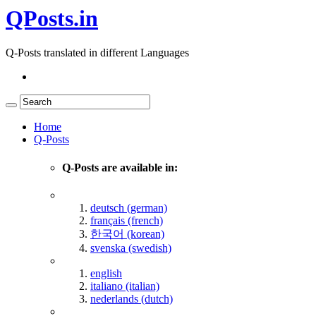
QPosts.in
Q-Posts translated in different Languages
Home
Q-Posts
Q-Posts are available in:
deutsch (german)
français (french)
한국어 (korean)
svenska (swedish)
english
italiano (italian)
nederlands (dutch)