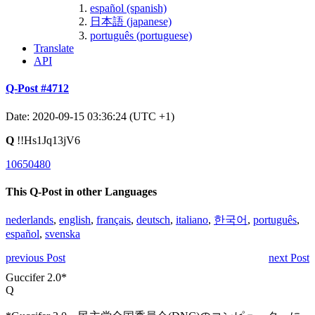
español (spanish)
日本語 (japanese)
português (portuguese)
Translate
API
Q-Post #4712
Date: 2020-09-15 03:36:24 (UTC +1)
Q
!!Hs1Jq13jV6
10650480
This Q-Post in other Languages
nederlands
,
english
,
français
,
deutsch
,
italiano
,
한국어
,
português
,
español
,
svenska
previous Post
next Post
Guccifer 2.0*
Q