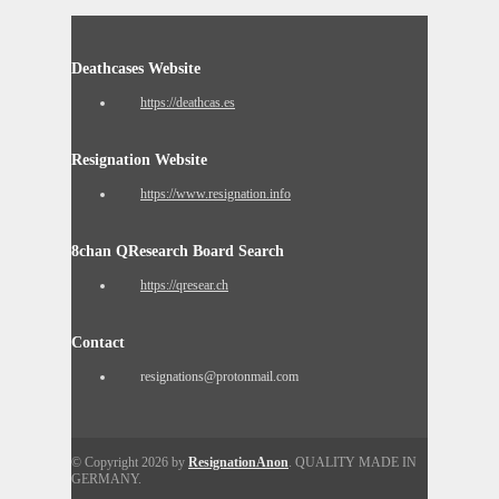
Deathcases Website
https://deathcas.es
Resignation Website
https://www.resignation.info
8chan QResearch Board Search
https://qresear.ch
Contact
resignations@protonmail.com
© Copyright 2026 by
ResignationAnon
. QUALITY MADE IN
GERMANY.