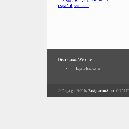
español
,
svenska
Deathcases Website
https://deathcas.es
© Copyright 2026 by
ResignationAnon
. QUALI