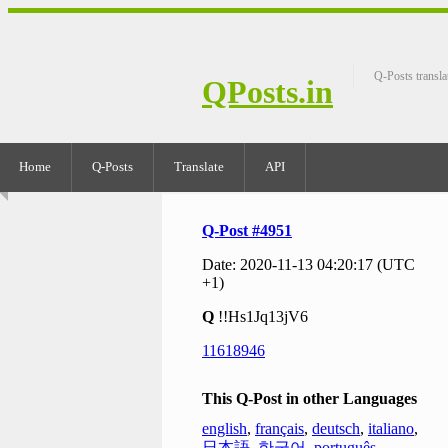
Q-Posts transla
QPosts.in
Home
Q-Posts
Translate
API
Q-Post #4951
Date: 2020-11-13 04:20:17 (UTC
+1)
Q
!!Hs1Jq13jV6
11618946
This Q-Post in other Languages
english
,
français
,
deutsch
,
italiano
,
日本語
,
한국어
,
português
,