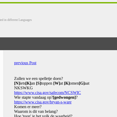
ted in different Languages
previous Post
Zullen we een spelletje doen?
[N]
iets
[K]
an
[S]
toppen
[W]
at
[K]
omen
[G]
aat
NKSWKG
https://www.cisa.gov/safecom/NCSWIC
Wie stapte vandaag op?
[gedwongen]
?
https://www.cisa.gov/bryan-s-ware
Komen er meer?
Waarom is dit van belang?
Hoe 'toon' je het volk de waarheid?