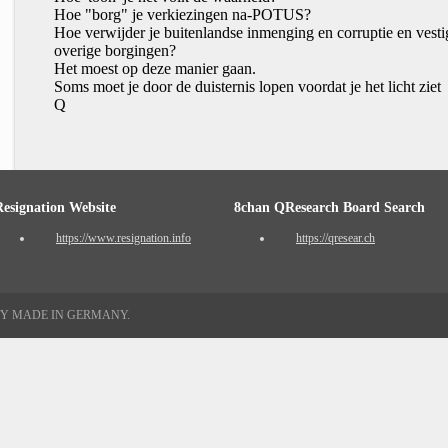
Hoe "borg" je verkiezingen na-POTUS?
Hoe verwijder je buitenlandse inmenging en corruptie en vest
overige borgingen?
Het moest op deze manier gaan.
Soms moet je door de duisternis lopen voordat je het licht ziet
Q
Resignation Website
8chan QResearch Board Search
https://www.resignation.info
https://qresear.ch
TY MADE IN GERMANY.