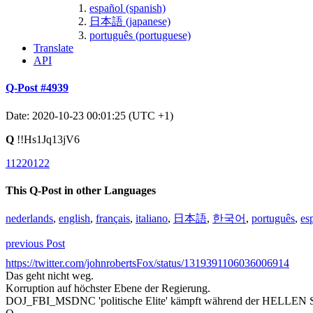
español (spanish)
日本語 (japanese)
português (portuguese)
Translate
API
Q-Post #4939
Date: 2020-10-23 00:01:25 (UTC +1)
Q
!!Hs1Jq13jV6
11220122
This Q-Post in other Languages
nederlands
,
english
,
français
,
italiano
,
日本語
,
한국어
,
português
,
es
previous Post
https://twitter.com/johnrobertsFox/status/1319391106036006914
Das geht nicht weg.
Korruption auf höchster Ebene der Regierung.
DOJ_FBI_MSDNC 'politische Elite' kämpft während der HELLEN