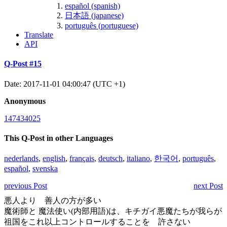
español (spanish)
日本語 (japanese)
português (portuguese)
Translate
API
Q-Post #15
Date: 2017-11-01 04:00:47 (UTC +1)
Anonymous
147434025
This Q-Post in other Languages
nederlands
,
english
,
français
,
deutsch
,
italiano
,
한국어
,
português
,
español
,
svenska
previous Post
next Post
悪人より 善人の方が多い
魔術師と 魔法使い(内部用語)は、キチガイ悪魔たちが我らが
祖国をこれ以上コントロールすることを 許さない