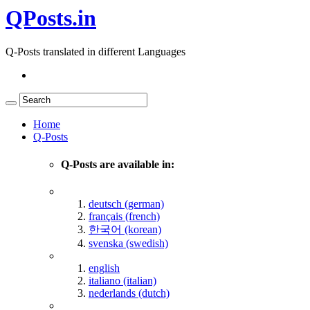
QPosts.in
Q-Posts translated in different Languages
Home
Q-Posts
Q-Posts are available in:
deutsch (german)
français (french)
한국어 (korean)
svenska (swedish)
english
italiano (italian)
nederlands (dutch)