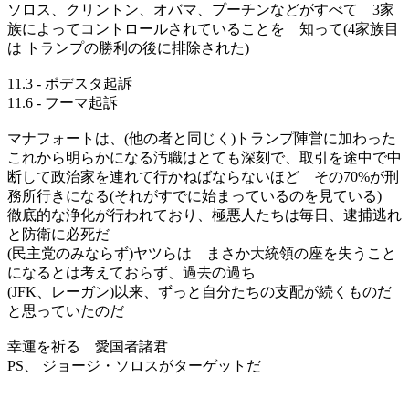
ソロス、クリントン、オバマ、プーチンなどがすべて 3家
族によってコントロールされていることを 知って(4家族目
は トランプの勝利の後に排除された)
11.3 - ポデスタ起訴
11.6 - フーマ起訴
マナフォートは、(他の者と同じく)トランプ陣営に加わった
これから明らかになる汚職はとても深刻で、取引を途中で中
断して政治家を連れて行かねばならないほど その70%が刑
務所行きになる(それがすでに始まっているのを見ている)
徹底的な浄化が行われており、極悪人たちは毎日、逮捕逃れ
と防衛に必死だ
(民主党のみならず)ヤツらは まさか大統領の座を失うこと
になるとは考えておらず、過去の過ち
(JFK、レーガン)以来、ずっと自分たちの支配が続くものだ
と思っていたのだ
幸運を祈る 愛国者諸君
PS、 ジョージ・ソロスがターゲットだ