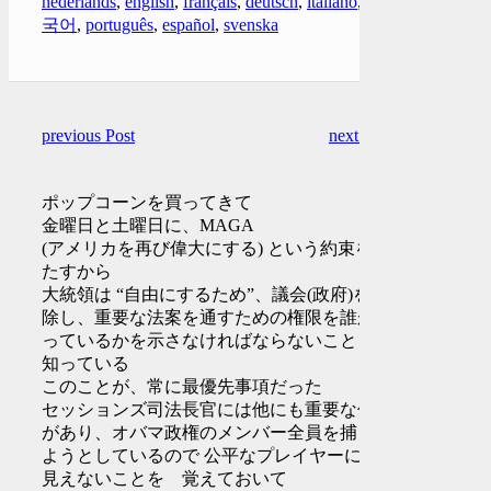
nederlands
,
english
,
français
,
deutsch
,
italiano
,
한
국어
,
português
,
español
,
svenska
previous Post
next Post
ポップコーンを買ってきて
金曜日と土曜日に、MAGA
(アメリカを再び偉大にする) という約束を果
たすから
大統領は “自由にするため”、議会(政府)を掃
除し、重要な法案を通すための権限を誰が持
っているかを示さなければならないことを
知っている
このことが、常に最優先事項だった
セッションズ司法長官には他にも重要な仕事
があり、オバマ政権のメンバー全員を捕まえ
ようとしているので 公平なプレイヤーには
見えないことを 覚えておいて