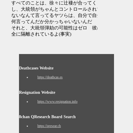
すべてのことは、徐々に辻褄が合ってくる
し、大統領がちゃんとコントロールされてい
ないなんて言ってるヤツらは、自分で自分が
何言ってんだか分かっちゃいないんだ
それと、大統領弾劾の可能性はゼロ 彼は完
全に隔離されているよ(事実)
Deathcases Website
https://deathcas.es
Resignation Website
https://www.resignation.info
8chan QResearch Board Search
https://qresear.ch