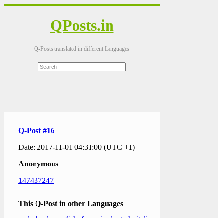
QPosts.in
Q-Posts translated in different Languages
Q-Post #16
Date: 2017-11-01 04:31:00 (UTC +1)
Anonymous
147437247
This Q-Post in other Languages