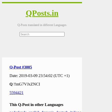
QPosts.in
Q-Posts translated in different Languages
Q-Post #3005
Date: 2019-03-09 23:54:02 (UTC +1)
Q
!!mG7VJxZNCI
5594421
This Q-Post in other Languages