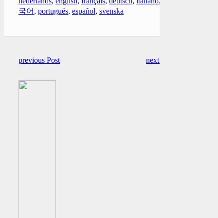
nederlands
,
english
,
français
,
deutsch
,
italiano
,
한
국어
,
português
,
español
,
svenska
previous Post
next Post