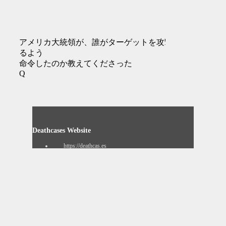
アメリカ大統領が、誰がターゲットを攻撃す
るよう
命令したのか教えてくださった
Q
Deathcases Website
https://deathcas.es
Resignation Website
https://www.resignation.info
8chan QResearch Board Search