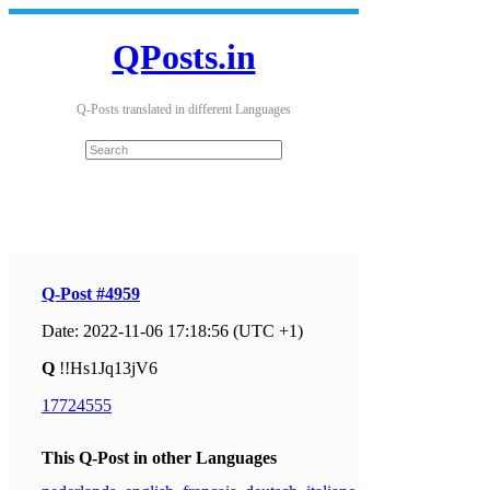
QPosts.in
Q-Posts translated in different Languages
Q-Post #4959
Date: 2022-11-06 17:18:56 (UTC +1)
Q
!!Hs1Jq13jV6
17724555
This Q-Post in other Languages