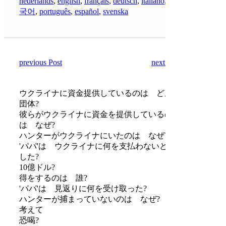
nederlands
,
english
,
français
,
deutsch
,
italiano
,
한
국어
,
português
,
español
,
svenska
previous Post
next Post
ウクライナに資金提供しているのは どんな
団体?
彼らがウクライナに資金を提供しているの
は なぜ?
ハンターがウクライナにいたのは なぜ?
'パパ'は ウクライナに何を支払わないと脅
した?
10億ドル?
得をするのは 誰?
'パパ'は 見返りに何を受け取った?
ハンターが捕まっていないのは なぜ?
考えて
恐喝?