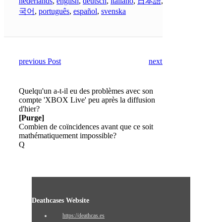
nederlands
,
english
,
deutsch
,
italiano
,
日本語
,
한
국어
,
português
,
español
,
svenska
previous Post
next Post
Quelqu'un a-t-il eu des problèmes avec son
compte 'XBOX Live' peu après la diffusion
d'hier?
[Purge]
Combien de coïncidences avant que ce soit
mathématiquement impossible?
Q
Deathcases Website
https://deathcas.es