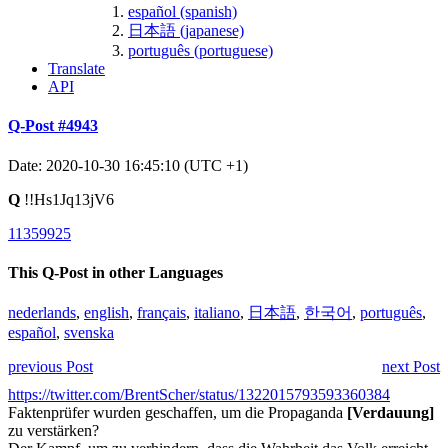
español (spanish)
日本語 (japanese)
português (portuguese)
Translate
API
Q-Post #4943
Date: 2020-10-30 16:45:10 (UTC +1)
Q
!!Hs1Jq13jV6
11359925
This Q-Post in other Languages
nederlands
,
english
,
français
,
italiano
,
日本語
,
한국어
,
português
,
español
,
svenska
previous Post
next Post
https://twitter.com/BrentScher/status/1322015793593360384
Faktenprüfer wurden geschaffen, um die Propaganda
[Verdauung]
zu verstärken?