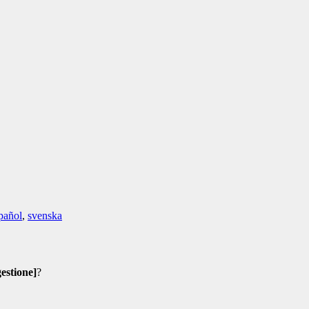
pañol
,
svenska
gestione]
?