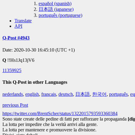
español (spanish)
日本語 (japanese)
português (portuguese)
Translate
API
Q-Post #4943
Date: 2020-10-30 16:45:10 (UTC +1)
Q
!!Hs1Jq13jV6
11359925
This Q-Post in other Languages
nederlands
,
english
,
français
,
deutsch
,
日本語
,
한국어
,
português
,
es
previous Post
https://twitter.com/BrentScher/status/1322015793593360384
Sono state create delle pedine di fatti per rafforzare la propaganda
[di
La lotta per impedire che la verità arrivi alla gente.
La lotta per mantenere e promuovere la divisione.