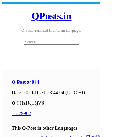
QPosts.in
Q-Posts translated in different Languages
Q-Post #4944
Date: 2020-10-31 23:44:04 (UTC +1)
Q
!!Hs1Jq13jV6
11379902
This Q-Post in other Languages