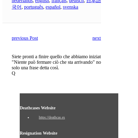
nederlands
,
english
,
français
,
deutsch
,
日本語
,
한
국어
,
português
,
español
,
svenska
previous Post
next Post
Siete pronti a finire quello che abbiamo iniziato?
"Niente può fermare ciò che sta arrivando" non è
solo una frase detta così.
Q
Deathcases Website
https://deathcas.es
Resignation Website