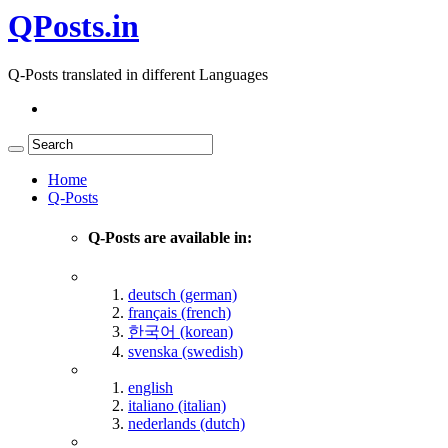
QPosts.in
Q-Posts translated in different Languages
Home
Q-Posts
Q-Posts are available in:
deutsch (german)
français (french)
한국어 (korean)
svenska (swedish)
english
italiano (italian)
nederlands (dutch)