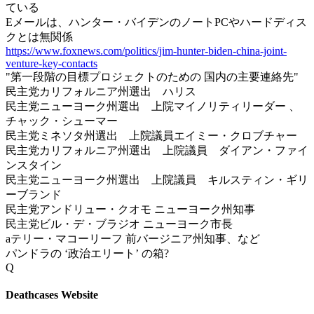
ている
Eメールは、ハンター・バイデンのノートPCやハードディス
クとは無関係
https://www.foxnews.com/politics/jim-hunter-biden-china-joint-
venture-key-contacts
"第一段階の目標プロジェクトのための 国内の主要連絡先"
民主党カリフォルニア州選出 ハリス
民主党ニューヨーク州選出 上院マイノリティリーダー 、
チャック・シューマー
民主党ミネソタ州選出 上院議員エイミー・クロブチャー
民主党カリフォルニア州選出 上院議員 ダイアン・ファイ
ンスタイン
民主党ニューヨーク州選出 上院議員 キルスティン・ギリ
ーブランド
民主党アンドリュー・クオモ ニューヨーク州知事
民主党ビル・デ・ブラジオ ニューヨーク市長
aテリー・マコーリーフ 前バージニア州知事、など
パンドラの ‘政治エリート’ の箱?
Q
Deathcases Website