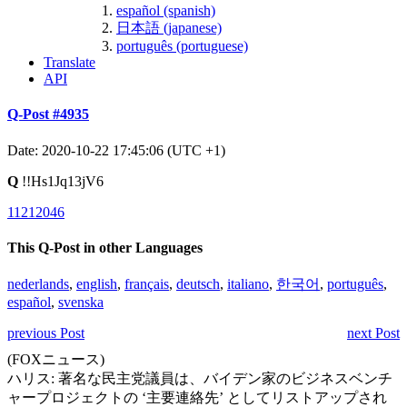
español (spanish)
日本語 (japanese)
português (portuguese)
Translate
API
Q-Post #4935
Date: 2020-10-22 17:45:06 (UTC +1)
Q
!!Hs1Jq13jV6
11212046
This Q-Post in other Languages
nederlands
,
english
,
français
,
deutsch
,
italiano
,
한국어
,
português
,
español
,
svenska
previous Post
next Post
(FOXニュース)
ハリス: 著名な民主党議員は、バイデン家のビジネスベンチ
ャープロジェクトの ‘主要連絡先’ としてリストアップされ