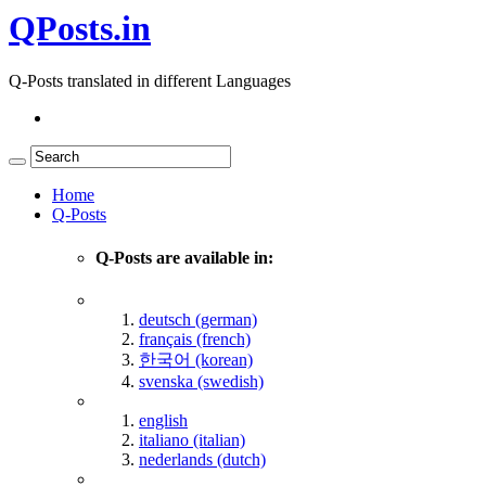
QPosts.in
Q-Posts translated in different Languages
Home
Q-Posts
Q-Posts are available in:
deutsch (german)
français (french)
한국어 (korean)
svenska (swedish)
english
italiano (italian)
nederlands (dutch)