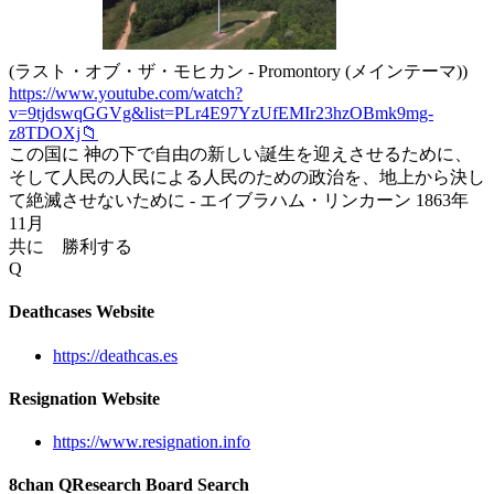
(ラスト・オブ・ザ・モヒカン - Promontory (メインテーマ))
https://www.youtube.com/watch?
v=9tjdswqGGVg&list=PLr4E97YzUfEMIr23hzOBmk9mg-
z8TDOXj📁
この国に 神の下で自由の新しい誕生を迎えさせるために、
そして人民の人民による人民のための政治を、地上から決し
て絶滅させないために - エイブラハム・リンカーン 1863年
11月
共に 勝利する
Q
Deathcases Website
https://deathcas.es
Resignation Website
https://www.resignation.info
8chan QResearch Board Search