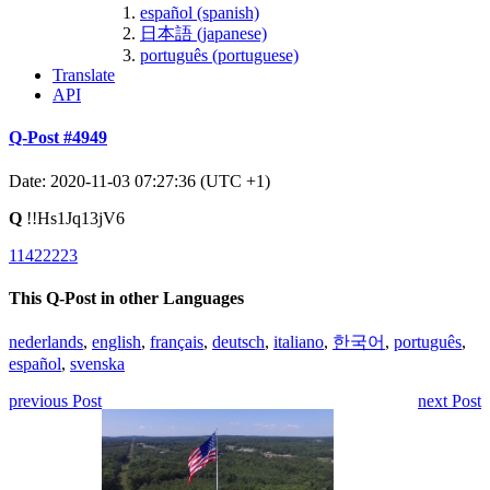
español (spanish)
日本語 (japanese)
português (portuguese)
Translate
API
Q-Post #4949
Date: 2020-11-03 07:27:36 (UTC +1)
Q
!!Hs1Jq13jV6
11422223
This Q-Post in other Languages
nederlands
,
english
,
français
,
deutsch
,
italiano
,
한국어
,
português
,
español
,
svenska
previous Post
next Post