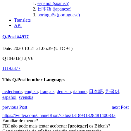
español (spanish)
日本語 (japanese)
português (portuguese)
Translate
API
Q-Post #4917
Date: 2020-10-21 21:06:39 (UTC +1)
Q
!!Hs1Jq13jV6
11193377
This Q-Post in other Languages
nederlands
,
english
,
français
,
deutsch
,
italiano
,
日本語
,
한국어
,
español
,
svenska
previous Post
next Post
https://twitter.com/ChanelRion/status/1318931828481400833
Familiar de menor?
FBI não pode mais tentar acobertar
[proteger]
os Biden's?