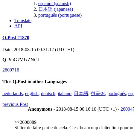
español (spanish)
日本語 (japanese)
português (portuguese)
Translate
API
Q-Post #1870
Date: 2018-08-15 00:31:12 (UTC +1)
Q
!!mG7VJxZNCI
2600716
This Q-Post in other Languages
nederlands
,
english
,
deutsch
,
italiano
,
日本語
,
한국어
,
português
,
es
previous Post
Anonymous
- 2018-08-15 00:16:10 (UTC +1) -
26004
>>2600089
Si fier de faire partie de cela. C'est beaucoup d'attention pour