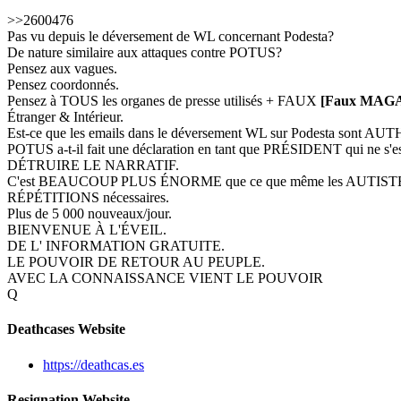
>>2600476
Pas vu depuis le déversement de WL concernant Podesta?
De nature similaire aux attaques contre POTUS?
Pensez aux vagues.
Pensez coordonnés.
Pensez à TOUS les organes de presse utilisés + FAUX
[Faux MAG
Étranger & Intérieur.
Est-ce que les emails dans le déversement WL sur Podesta sont AUT
POTUS a-t-il fait une déclaration en tant que PRÉSIDENT qui ne
DÉTRUIRE LE NARRATIF.
C'est BEAUCOUP PLUS ÉNORME que ce que même les AUTIST
RÉPÉTITIONS nécessaires.
Plus de 5 000 nouveaux/jour.
BIENVENUE À L'ÉVEIL.
DE L' INFORMATION GRATUITE.
LE POUVOIR DE RETOUR AU PEUPLE.
AVEC LA CONNAISSANCE VIENT LE POUVOIR
Q
Deathcases Website
https://deathcas.es
Resignation Website