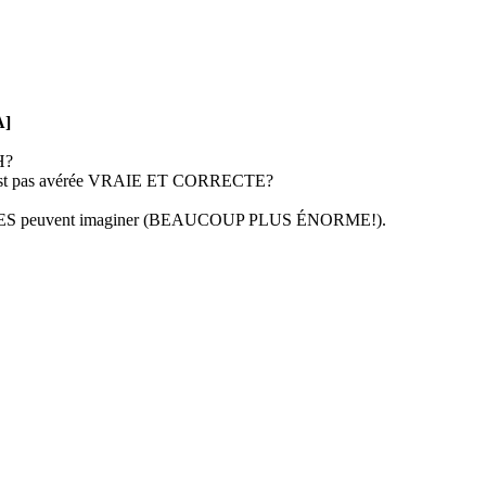
A]
H?
 s'est pas avérée VRAIE ET CORRECTE?
ES peuvent imaginer (BEAUCOUP PLUS ÉNORME!).