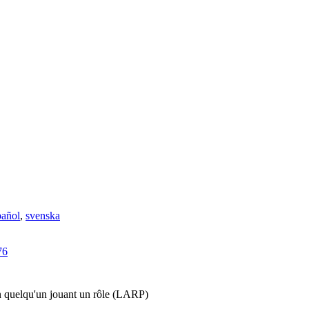
pañol
,
svenska
76
 un quelqu'un jouant un rôle (LARP)