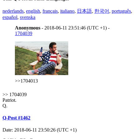
nederlands
,
english
,
français
,
italiano
,
日本語
,
한국어
,
português
,
español
,
svenska
Anonymous
- 2018-06-11 23:51:46 (UTC +1) -
1704039
>>1704013
>> 1704039
Patriot.
Q.
Q-Post #1462
Date: 2018-06-11 23:50:26 (UTC +1)