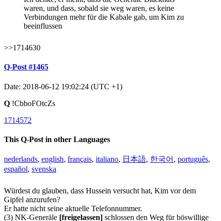
waren, und dass, sobald sie weg waren, es keine
Verbindungen mehr für die Kabale gab, um Kim zu
beeinflussen
>>1714630
Q-Post #1465
Date: 2018-06-12 19:02:24 (UTC +1)
Q
!CbboFOtcZs
1714572
This Q-Post in other Languages
nederlands
,
english
,
français
,
italiano
,
日本語
,
한국어
,
português
,
español
,
svenska
Würdest du glauben, dass Hussein versucht hat, Kim vor dem
Gipfel anzurufen?
Er hatte nicht seine aktuelle Telefonnummer.
(3) NK-Generäle
[freigelassen]
schlossen den Weg für böswillige