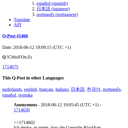
español (spanish)
日本語 (japanese)
português (portuguese)
Translate
API
Q-Post #1466
Date: 2018-06-12 19:09:15 (UTC +1)
Q
!CbboFOtcZs
1714675
This Q-Post in other Languages
nederlands
,
english
,
français
,
italiano
,
日本語
,
한국어
,
português
,
español
,
svenska
Anonymous
- 2018-06-12 19:05:45 (UTC +1) -
1714630
>>1714602
Ich denke, er meint, dass die Generäle Blackhats