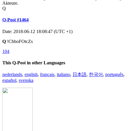
Akteure.
Q
Q-Post #1464
Date: 2018-06-12 18:08:47 (UTC +1)
Q
!CbboFOtcZs
104
This Q-Post in other Languages
nederlands
,
english
,
français
,
italiano
,
日本語
,
한국어
,
português
,
español
,
svenska