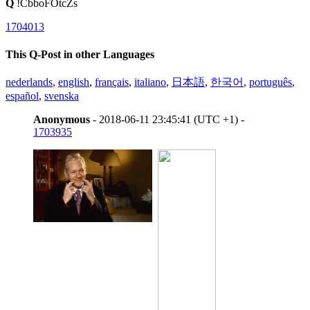
Q
!CbboFOtcZs
1704013
This Q-Post in other Languages
nederlands
,
english
,
français
,
italiano
,
日本語
,
한국어
,
português
,
español
,
svenska
Anonymous
- 2018-06-11 23:45:41 (UTC +1) -
1703935