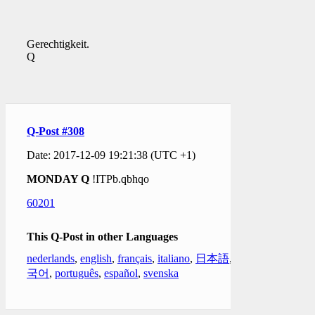
Gerechtigkeit.
Q
Q-Post #308
Date: 2017-12-09 19:21:38 (UTC +1)
MONDAY Q
!ITPb.qbhqo
60201
This Q-Post in other Languages
nederlands
,
english
,
français
,
italiano
,
日本語
,
한
국어
,
português
,
español
,
svenska