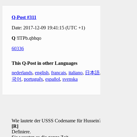
Q-Post #311
Date: 2017-12-09 19:41:15 (UTC +1)
Q
!ITPb.qbhqo
60336
This Q-Post in other Languages
nederlands
,
english
,
français
,
italiano
,
日本語
,
한
국어
,
português
,
español
,
svenska
Wie lautete der USSS Codename für Hussein?
[R]
Definiere.