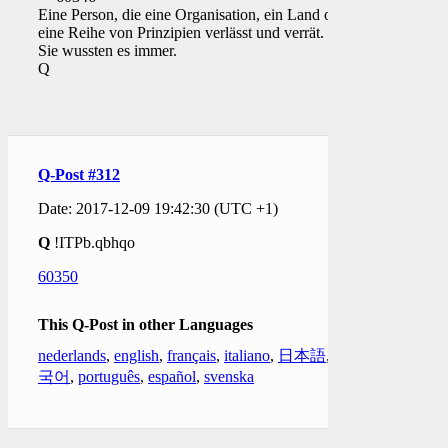
Eine Person, die eine Organisation, ein Land oder
eine Reihe von Prinzipien verlässt und verrät.
Sie wussten es immer.
Q
Q-Post #312
Date: 2017-12-09 19:42:30 (UTC +1)
Q
!ITPb.qbhqo
60350
This Q-Post in other Languages
nederlands
,
english
,
français
,
italiano
,
日本語
,
한
국어
,
português
,
español
,
svenska