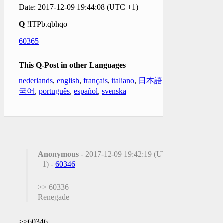
Date: 2017-12-09 19:44:08 (UTC +1)
Q
!ITPb.qbhqo
60365
This Q-Post in other Languages
nederlands
,
english
,
français
,
italiano
,
日本語
,
한
국어
,
português
,
español
,
svenska
Anonymous
- 2017-12-09 19:42:19 (UTC
+1) -
60346
>> 60336
Renegade
>>60346