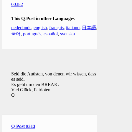
60382
This Q-Post in other Languages
nederlands
,
english
,
français
,
italiano
,
日本語
,
한
국어
,
português
,
español
,
svenska
Seid die Autisten, von denen wir wissen, dass ihr
es seid.
Es geht um den BREAK.
Viel Glück, Patrioten.
Q
Q-Post #313