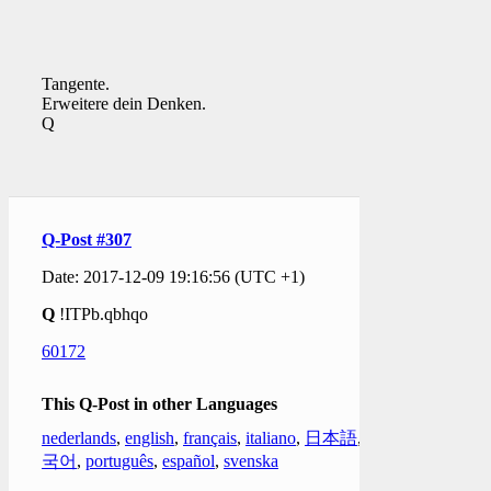
Tangente.
Erweitere dein Denken.
Q
Q-Post #307
Date: 2017-12-09 19:16:56 (UTC +1)
Q
!ITPb.qbhqo
60172
This Q-Post in other Languages
nederlands
,
english
,
français
,
italiano
,
日本語
,
한
국어
,
português
,
español
,
svenska