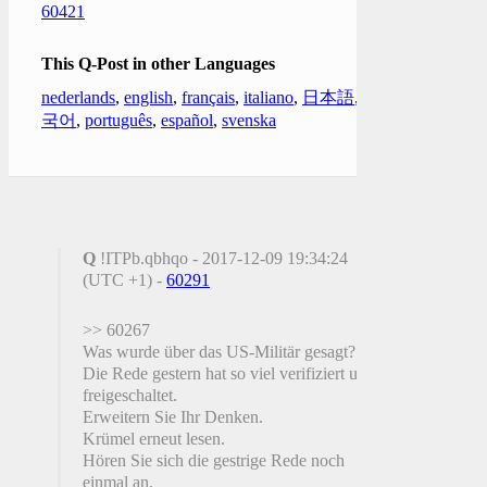
60421
This Q-Post in other Languages
nederlands
,
english
,
français
,
italiano
,
日本語
,
한
국어
,
português
,
español
,
svenska
Q
!ITPb.qbhqo - 2017-12-09 19:34:24
(UTC +1) -
60291
>> 60267
Was wurde über das US-Militär gesagt?
Die Rede gestern hat so viel verifiziert und
freigeschaltet.
Erweitern Sie Ihr Denken.
Krümel erneut lesen.
Hören Sie sich die gestrige Rede noch
einmal an.