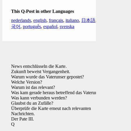
This Q-Post in other Languages
nederlands
,
english
,
français
,
italiano
,
日本語
,
한
국어
,
português
,
español
,
svenska
News entschlüsseln die Karte.
Zukunft beweist Vergangenheit.
Warum wurde das Vaterunser gepostet?
Welche Version?
Warum ist das relevant?
Was kam gerade heraus betreffend das Vaterunser?
Was kann verbunden werden?
Glaubst du an Zufälle?
Überprüfe die Karte erneut nach relevanten
Nachrichten.
Der Pate III.
Q