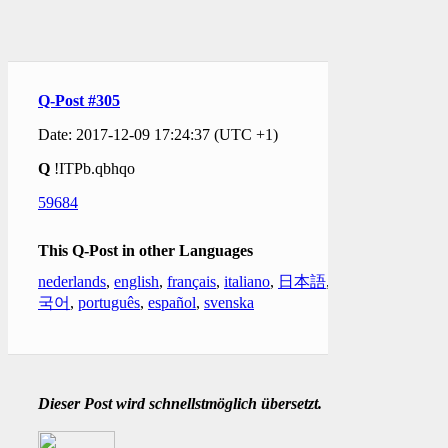
Q-Post #305
Date: 2017-12-09 17:24:37 (UTC +1)
Q
!ITPb.qbhqo
59684
This Q-Post in other Languages
nederlands
,
english
,
français
,
italiano
,
日本語
,
한
국어
,
português
,
español
,
svenska
Dieser Post wird schnellstmöglich übersetzt.