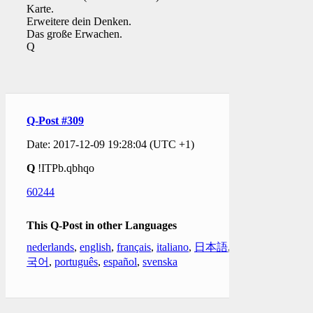
Karte.
Erweitere dein Denken.
Das große Erwachen.
Q
Q-Post #309
Date: 2017-12-09 19:28:04 (UTC +1)
Q
!ITPb.qbhqo
60244
This Q-Post in other Languages
nederlands
,
english
,
français
,
italiano
,
日本語
,
한
국어
,
português
,
español
,
svenska