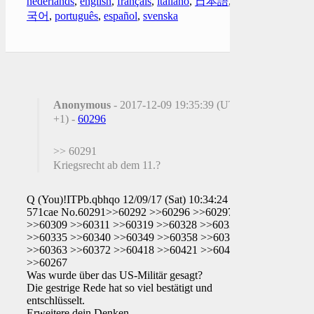
nederlands
,
english
,
français
,
italiano
,
日本語
,
한
국어
,
português
,
español
,
svenska
Anonymous
- 2017-12-09 19:35:39 (UTC
+1) -
60296
>> 60291
Kriegsrecht ab dem 11.?
Q (You)!ITPb.qbhqo 12/09/17 (Sat) 10:34:24
571cae No.60291>>60292 >>60296 >>60297
>>60309 >>60311 >>60319 >>60328 >>60331
>>60335 >>60340 >>60349 >>60358 >>60359
>>60363 >>60372 >>60418 >>60421 >>60428
>>60267
Was wurde über das US-Militär gesagt?
Die gestrige Rede hat so viel bestätigt und
entschlüsselt.
Erweitere dein Denken.