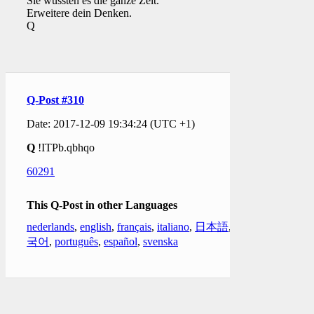
Sie wussten es die ganze Zeit.
Erweitere dein Denken.
Q
Q-Post #310
Date: 2017-12-09 19:34:24 (UTC +1)
Q
!ITPb.qbhqo
60291
This Q-Post in other Languages
nederlands
,
english
,
français
,
italiano
,
日本語
,
한
국어
,
português
,
español
,
svenska