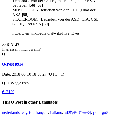
Tempora - Von der GCHQ mit Beiträgen der NSA
betrieben
[56]
[57]
MUSCULAR - Betrieben von der GCHQ und der
NSA
[58]
STATEROOM - Betrieben von der ASD, CIA, CSE,
GCHQ und NSA
[59]
https: // en.wikipedia.org/wiki/Five_Eyes
>>613143
Interessant, nicht wahr?
Q
Q-Post #914
Date: 2018-03-10 18:58:27 (UTC +1)
Q
!UW.yye1fxo
613129
This Q-Post in other Languages
nederlands
,
english
,
français
,
italiano
,
日本語
,
한국어
,
português
,