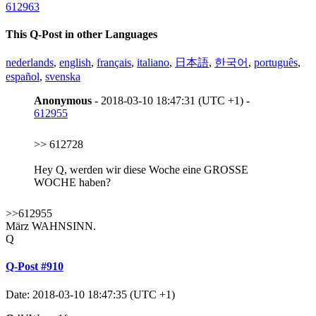
612963
This Q-Post in other Languages
nederlands
,
english
,
français
,
italiano
,
日本語
,
한국어
,
português
,
español
,
svenska
Anonymous
- 2018-03-10 18:47:31 (UTC +1) -
612955
>> 612728
Hey Q, werden wir diese Woche eine GROSSE
WOCHE haben?
>>612955
März WAHNSINN.
Q
Q-Post #910
Date: 2018-03-10 18:47:35 (UTC +1)