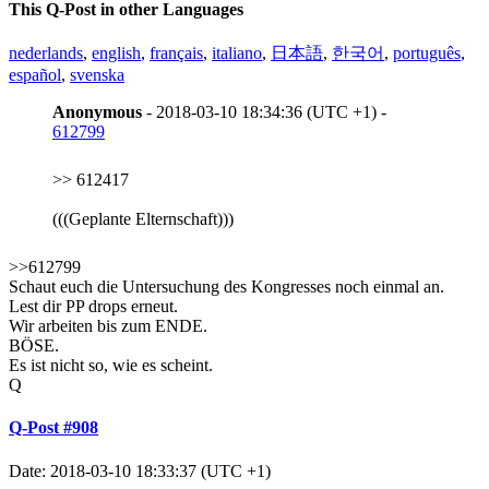
This Q-Post in other Languages
nederlands
,
english
,
français
,
italiano
,
日本語
,
한국어
,
português
,
español
,
svenska
Anonymous
- 2018-03-10 18:34:36 (UTC +1) -
612799
>> 612417
(((Geplante Elternschaft)))
>>612799
Schaut euch die Untersuchung des Kongresses noch einmal an.
Lest dir PP drops erneut.
Wir arbeiten bis zum ENDE.
BÖSE.
Es ist nicht so, wie es scheint.
Q
Q-Post #908
Date: 2018-03-10 18:33:37 (UTC +1)