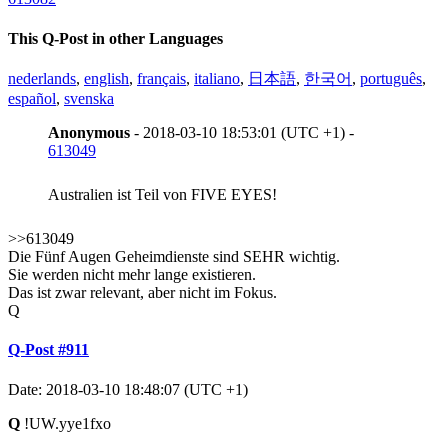
This Q-Post in other Languages
nederlands
,
english
,
français
,
italiano
,
日本語
,
한국어
,
português
,
español
,
svenska
Anonymous
- 2018-03-10 18:53:01 (UTC +1) -
613049
Australien ist Teil von FIVE EYES!
>>613049
Die Fünf Augen Geheimdienste sind SEHR wichtig.
Sie werden nicht mehr lange existieren.
Das ist zwar relevant, aber nicht im Fokus.
Q
Q-Post #911
Date: 2018-03-10 18:48:07 (UTC +1)
Q
!UW.yye1fxo