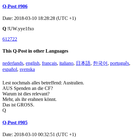
Q-Post #906
Date: 2018-03-10 18:28:28 (UTC +1)
Q
!UW.yye1fxo
612722
This Q-Post in other Languages
nederlands
,
english
,
français
,
italiano
,
日本語
,
한국어
,
português
,
español
,
svenska
Lest nochmals alles betreffend: Australien.
AUS Spenden an die CF?
Warum ist dies relevant?
Mehr, als ihr erahnen könnt.
Das ist GROSS.
Q
Q-Post #905
Date: 2018-03-10 00:32:51 (UTC +1)