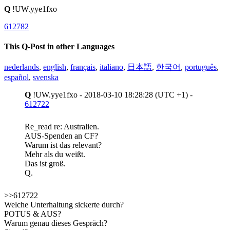
Q
!UW.yye1fxo
612782
This Q-Post in other Languages
nederlands
,
english
,
français
,
italiano
,
日本語
,
한국어
,
português
,
español
,
svenska
Q
!UW.yye1fxo - 2018-03-10 18:28:28 (UTC +1) -
612722
Re_read re: Australien.
AUS-Spenden an CF?
Warum ist das relevant?
Mehr als du weißt.
Das ist groß.
Q.
>>612722
Welche Unterhaltung sickerte durch?
POTUS & AUS?
Warum genau dieses Gespräch?