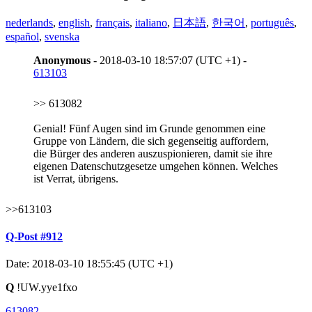
nederlands
,
english
,
français
,
italiano
,
日本語
,
한국어
,
português
,
español
,
svenska
Anonymous
- 2018-03-10 18:57:07 (UTC +1) -
613103
>> 613082
Genial! Fünf Augen sind im Grunde genommen eine
Gruppe von Ländern, die sich gegenseitig auffordern,
die Bürger des anderen auszuspionieren, damit sie ihre
eigenen Datenschutzgesetze umgehen können. Welches
ist Verrat, übrigens.
>>613103
Q-Post #912
Date: 2018-03-10 18:55:45 (UTC +1)
Q
!UW.yye1fxo
613082