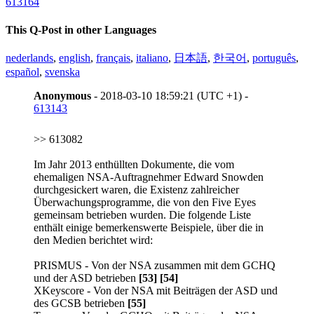
613164
This Q-Post in other Languages
nederlands
,
english
,
français
,
italiano
,
日本語
,
한국어
,
português
,
español
,
svenska
Anonymous
- 2018-03-10 18:59:21 (UTC +1) -
613143
>> 613082
Im Jahr 2013 enthüllten Dokumente, die vom
ehemaligen NSA-Auftragnehmer Edward Snowden
durchgesickert waren, die Existenz zahlreicher
Überwachungsprogramme, die von den Five Eyes
gemeinsam betrieben wurden. Die folgende Liste
enthält einige bemerkenswerte Beispiele, über die in
den Medien berichtet wird:
PRISMUS - Von der NSA zusammen mit dem GCHQ
und der ASD betrieben
[53]
[54]
XKeyscore - Von der NSA mit Beiträgen der ASD und
des GCSB betrieben
[55]