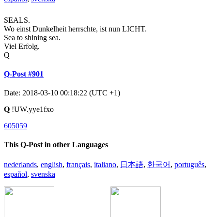
SEALS.
Wo einst Dunkelheit herrschte, ist nun LICHT.
Sea to shining sea.
Viel Erfolg.
Q
Q-Post #901
Date: 2018-03-10 00:18:22 (UTC +1)
Q
!UW.yye1fxo
605059
This Q-Post in other Languages
nederlands
,
english
,
français
,
italiano
,
日本語
,
한국어
,
português
,
español
,
svenska