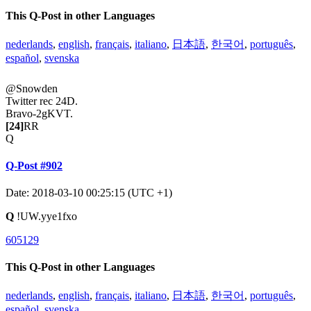
This Q-Post in other Languages
nederlands
,
english
,
français
,
italiano
,
日本語
,
한국어
,
português
,
español
,
svenska
@Snowden
Twitter rec 24D.
Bravo-2gKVT.
[24]
RR
Q
Q-Post #902
Date: 2018-03-10 00:25:15 (UTC +1)
Q
!UW.yye1fxo
605129
This Q-Post in other Languages
nederlands
,
english
,
français
,
italiano
,
日本語
,
한국어
,
português
,
español
,
svenska