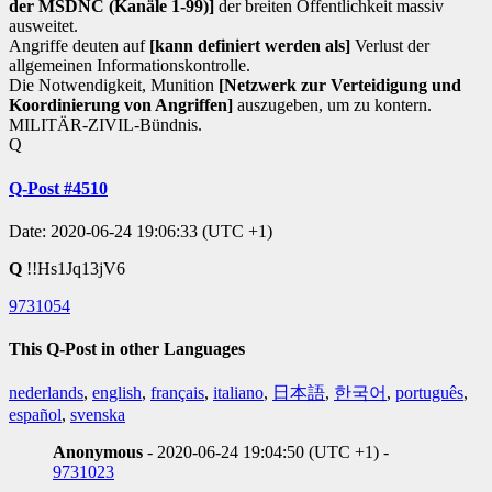
der MSDNC (Kanäle 1-99)]
der breiten Öffentlichkeit massiv
ausweitet.
Angriffe deuten auf
[kann definiert werden als]
Verlust der
allgemeinen Informationskontrolle.
Die Notwendigkeit, Munition
[Netzwerk zur Verteidigung und
Koordinierung von Angriffen]
auszugeben, um zu kontern.
MILITÄR-ZIVIL-Bündnis.
Q
Q-Post #4510
Date: 2020-06-24 19:06:33 (UTC +1)
Q
!!Hs1Jq13jV6
9731054
This Q-Post in other Languages
nederlands
,
english
,
français
,
italiano
,
日本語
,
한국어
,
português
,
español
,
svenska
Anonymous
- 2020-06-24 19:04:50 (UTC +1) -
9731023