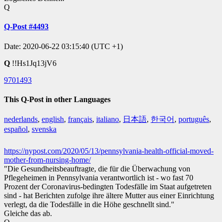
Q
Q-Post #4493
Date: 2020-06-22 03:15:40 (UTC +1)
Q
!!Hs1Jq13jV6
9701493
This Q-Post in other Languages
nederlands
,
english
,
français
,
italiano
,
日本語
,
한국어
,
português
,
español
,
svenska
https://nypost.com/2020/05/13/pennsylvania-health-official-moved-
mother-from-nursing-home/
"Die Gesundheitsbeauftragte, die für die Überwachung von
Pflegeheimen in Pennsylvania verantwortlich ist - wo fast 70
Prozent der Coronavirus-bedingten Todesfälle im Staat aufgetreten
sind - hat Berichten zufolge ihre ältere Mutter aus einer Einrichtung
verlegt, da die Todesfälle in die Höhe geschnellt sind."
Gleiche das ab.