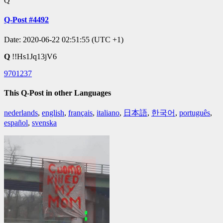
Q
Q-Post #4492
Date: 2020-06-22 02:51:55 (UTC +1)
Q
!!Hs1Jq13jV6
9701237
This Q-Post in other Languages
nederlands
,
english
,
français
,
italiano
,
日本語
,
한국어
,
português
,
español
,
svenska