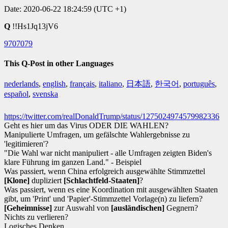
Date: 2020-06-22 18:24:59 (UTC +1)
Q
!!Hs1Jq13jV6
9707079
This Q-Post in other Languages
nederlands
,
english
,
français
,
italiano
,
日本語
,
한국어
,
português
,
español
,
svenska
https://twitter.com/realDonaldTrump/status/1275024974579982336
Geht es hier um das Virus ODER DIE WAHLEN?
Manipulierte Umfragen, um gefälschte Wahlergebnisse zu
'legitimieren'?
"Die Wahl war nicht manipuliert - alle Umfragen zeigten Biden's
klare Führung im ganzen Land." - Beispiel
Was passiert, wenn China erfolgreich ausgewählte Stimmzettel
[Klone]
dupliziert
[Schlachtfeld-Staaten]
?
Was passiert, wenn es eine Koordination mit ausgewählten Staaten
gibt, um 'Print' und 'Papier'-Stimmzettel Vorlage(n) zu liefern?
[Geheimnisse]
zur Auswahl von
[ausländischen]
Gegnern?
Nichts zu verlieren?
Logisches Denken.