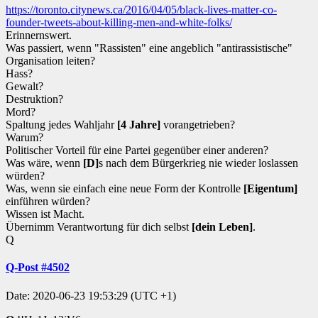
https://toronto.citynews.ca/2016/04/05/black-lives-matter-co-
founder-tweets-about-killing-men-and-white-folks/
Erinnernswert.
Was passiert, wenn "Rassisten" eine angeblich "antirassistische"
Organisation leiten?
Hass?
Gewalt?
Destruktion?
Mord?
Spaltung jedes Wahljahr
[4 Jahre]
vorangetrieben?
Warum?
Politischer Vorteil für eine Partei gegenüber einer anderen?
Was wäre, wenn
[D]
s nach dem Bürgerkrieg nie wieder loslassen
würden?
Was, wenn sie einfach eine neue Form der Kontrolle
[Eigentum]
einführen würden?
Wissen ist Macht.
Übernimm Verantwortung für dich selbst
[dein Leben]
.
Q
Q-Post #4502
Date: 2020-06-23 19:53:29 (UTC +1)