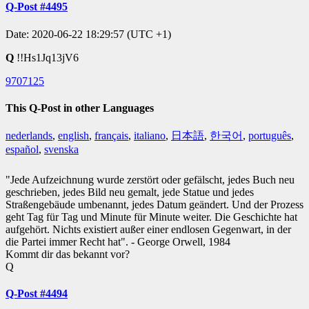
Q-Post #4495
Date: 2020-06-22 18:29:57 (UTC +1)
Q
!!Hs1Jq13jV6
9707125
This Q-Post in other Languages
nederlands
,
english
,
français
,
italiano
,
日本語
,
한국어
,
português
,
español
,
svenska
"Jede Aufzeichnung wurde zerstört oder gefälscht, jedes Buch neu
geschrieben, jedes Bild neu gemalt, jede Statue und jedes
Straßengebäude umbenannt, jedes Datum geändert. Und der Prozess
geht Tag für Tag und Minute für Minute weiter. Die Geschichte hat
aufgehört. Nichts existiert außer einer endlosen Gegenwart, in der
die Partei immer Recht hat". - George Orwell, 1984
Kommt dir das bekannt vor?
Q
Q-Post #4494