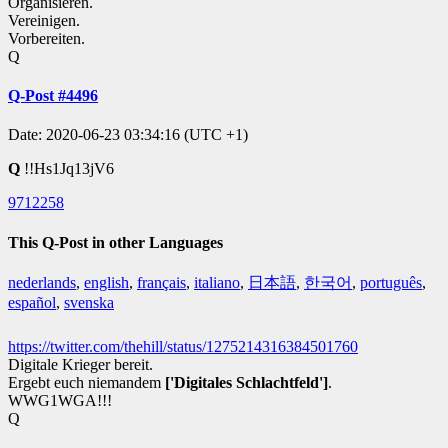
Organisieren.
Vereinigen.
Vorbereiten.
Q
Q-Post #4496
Date: 2020-06-23 03:34:16 (UTC +1)
Q
!!Hs1Jq13jV6
9712258
This Q-Post in other Languages
nederlands
,
english
,
français
,
italiano
,
日本語
,
한국어
,
português
,
español
,
svenska
https://twitter.com/thehill/status/1275214316384501760
Digitale Krieger bereit.
Ergebt euch niemandem
['Digitales Schlachtfeld']
.
WWG1WGA!!!
Q