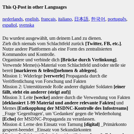
This Q-Post in other Languages
nederlands
,
english
,
français
,
italiano
,
日本語
,
한국어
,
português
,
español
,
svenska
Du wurdest ausgewählt, um deinem Land zu dienen.
Zieh dich niemals vom Schlachtfeld zurück
[Twitter, FB, etc.]
.
Nutze andere Plattformen als eine Form des zentralisierten
Kommandos und Kontrolle.
Organisiere und verbinde dich
[Brücke durch Verlinkung]
.
Verwende Meme(s)-Material vom Schlachtfeld und/oder stelle sie
bereit
[markieren & teilen]
[nehmen & ablegen]
.
Mission 1: Widerlege
[verwerfe]
Propaganda durch die
Veröffentlichung von Forschung und Fakten
Mission 2: Unterstützende Rolle anderer digitaler Soldaten
[einer
fällt, steht ein anderer (steigt auf)]
Mission 3: Leite
[wecke]
andere durch die Verwendung von Fakten
[deklassiert 1-99 Material und andere relevante Fakten]
und
Memes
[Entkopplung der MSDNC-Kontrolle des Infostreams]
_Frage 'Gegenfragen', um 'Gedanken' gegen die Wiederholung
[Echo]
der MSDNC-Propaganda zu veranlassen.
Mission 4: Lerne den Einsatz von Tarnung
[digital]
_Primärkonto
gesperrt-beendet _Einsatz von Sekundärkonten