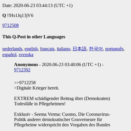
Date: 2020-06-23 03:44:13 (UTC +1)
Q
!!Hs1Jq13jV6
9712508
This Q-Post in other Languages
nederlands
,
english
,
français
,
italiano
,
日本語
,
한국어
,
português
,
español
,
svenska
Anonymous
- 2020-06-23 03:40:06 (UTC +1) -
9712392
>>9712258
>Digitale Krieger bereit.
EXTREM schädigender Beitrag über (Demokraten)
Todesfälle in Pflegeheimen!
Exklusiv - Seema Verma: Cuomo, Die Coronavirus-
Politik anderer demokratischer Gouverneure für
Pflegeheime widerspricht den Vorgaben des Bundes