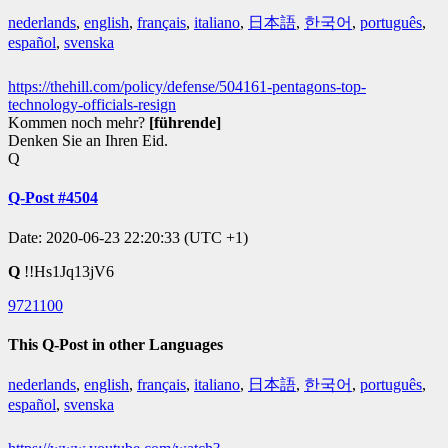
nederlands
,
english
,
français
,
italiano
,
日本語
,
한국어
,
português
,
español
,
svenska
https://thehill.com/policy/defense/504161-pentagons-top-
technology-officials-resign
Kommen noch mehr?
[führende]
Denken Sie an Ihren Eid.
Q
Q-Post #4504
Date: 2020-06-23 22:20:33 (UTC +1)
Q
!!Hs1Jq13jV6
9721100
This Q-Post in other Languages
nederlands
,
english
,
français
,
italiano
,
日本語
,
한국어
,
português
,
español
,
svenska