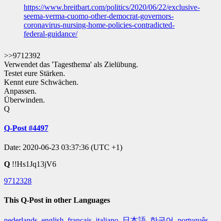
https://www.breitbart.com/politics/2020/06/22/exclusive-
seema-verma-cuomo-other-democrat-governors-
coronavirus-nursing-home-policies-contradicted-
federal-guidance/
>>9712392
Verwendet das 'Tagesthema' als Zielübung.
Testet eure Stärken.
Kennt eure Schwächen.
Anpassen.
Überwinden.
Q
Q-Post #4497
Date: 2020-06-23 03:37:36 (UTC +1)
Q
!!Hs1Jq13jV6
9712328
This Q-Post in other Languages
nederlands
,
english
,
français
,
italiano
,
日本語
,
한국어
,
português
,