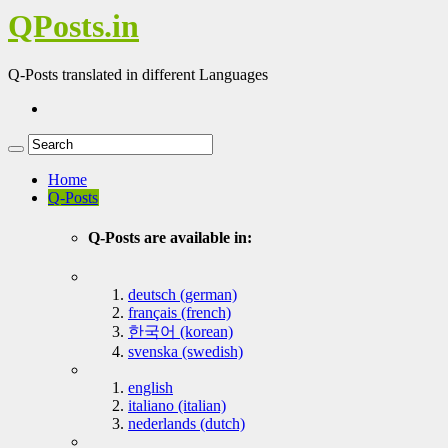
QPosts.in
Q-Posts translated in different Languages
Home
Q-Posts
Q-Posts are available in:
deutsch (german)
français (french)
한국어 (korean)
svenska (swedish)
english
italiano (italian)
nederlands (dutch)