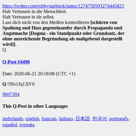
https://twitter.com/robbystarbuck/status/1274750593274445825
Hab Vertrauen in die Menschheit.
Hab Vertrauen in dir selbst.
Lass dich nicht von den Medien kontrollieren
[schüren von
Spaltung und Hass gegeneinander durch Propaganda und
Angstmache
[Dogma - ein Standpunkt oder Grundsatz, der
ohne ausreichende Begründung als maßgebend dargestellt
wird]
]
.
Q
Q-Post #4490
Date: 2020-06-21 20:18:08 (UTC +1)
Q
!!Hs1Jq13jV6
9697394
This Q-Post in other Languages
nederlands
,
english
,
français
,
italiano
,
日本語
,
한국어
,
português
,
español
,
svenska