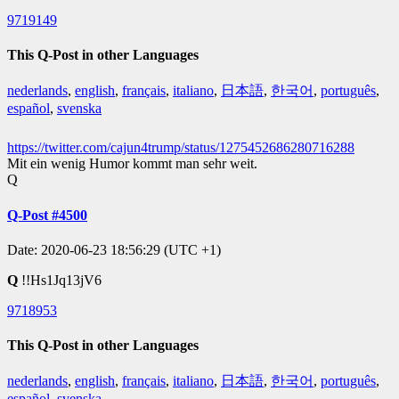
9719149
This Q-Post in other Languages
nederlands
,
english
,
français
,
italiano
,
日本語
,
한국어
,
português
,
español
,
svenska
https://twitter.com/cajun4trump/status/1275452686280716288
Mit ein wenig Humor kommt man sehr weit.
Q
Q-Post #4500
Date: 2020-06-23 18:56:29 (UTC +1)
Q
!!Hs1Jq13jV6
9718953
This Q-Post in other Languages
nederlands
,
english
,
français
,
italiano
,
日本語
,
한국어
,
português
,
español
,
svenska