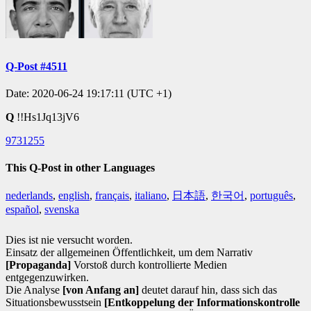
Q-Post #4511
Date: 2020-06-24 19:17:11 (UTC +1)
Q
!!Hs1Jq13jV6
9731255
This Q-Post in other Languages
nederlands
,
english
,
français
,
italiano
,
日本語
,
한국어
,
português
,
español
,
svenska
Dies ist nie versucht worden.
Einsatz der allgemeinen Öffentlichkeit, um dem Narrativ
[Propaganda]
Vorstoß durch kontrollierte Medien
entgegenzuwirken.
Die Analyse
[von Anfang an]
deutet darauf hin, dass sich das
Situationsbewusstsein
[Entkoppelung der Informationskontrolle