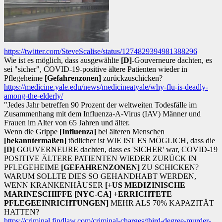
https://twitter.com/SteveScalise/status/1274829394981388296
Wie ist es möglich, dass ausgewählte
[D]
-Gouverneure dachten, es
sei "sicher", COVID-19-positive ältere Patienten wieder in
Pflegeheime
[Gefahrenzonen]
zurückzuschicken?
https://medicine.yale.edu/news/medicineatyale/why-flu-is-deadly-
among-the-elderly/
"Jedes Jahr betreffen 90 Prozent der weltweiten Todesfälle im
Zusammenhang mit dem Influenza-A-Virus (IAV) Männer und
Frauen im Alter von 65 Jahren und älter.
Wenn die Grippe
[Influenza]
bei älteren Menschen
[bekanntermaßen]
tödlicher ist WIE IST ES MÖGLICH, dass die
[D]
GOUVERNEURE dachten, dass es 'SICHER' war, COVID-19
POSITIVE ÄLTERE PATIENTEN WIEDER ZURÜCK IN
PFLEGEHEIME
[GEFAHRENZONEN]
ZU SCHICKEN?
WARUM SOLLTE DIES SO GEHANDHABT WERDEN,
WENN KRANKENHÄUSER
[+US MEDIZINISCHE
MARINESCHIFFE
[NYC-CA]
+ERRICHTETE
PFLEGEEINRICHTUNGEN]
MEHR ALS 70% KAPAZITÄT
HATTEN?
https://criminal.findlaw.com/criminal-charges/third-degree-murder-