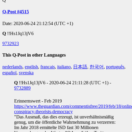
Q
Q-Post #4515
Date: 2020-06-24 21:12:54 (UTC +1)
Q
!!Hs1Jq13jV6
9732923
This Q-Post in other Languages
nederlands
,
english
,
français
,
italiano
,
日本語
,
한국어
,
português
,
español
,
svenska
Q
!!Hs1Jq13jV6 - 2020-06-24 21:11:28 (UTC +1) -
9732889
Erinnernswert - Feb 2019
https://www.theguardian.com/commentisfree/2019/feb/18/onlin
conspiracy-theorists-democracy
"Das Ausmaß, das dies erzeugt, ist unverhältnismäßig
genug, um die öffentliche Wahrnehmung zu verzerren:
Im Jahr 2018 ermittelte ISD fast 30 Millionen