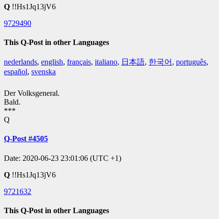
Q
!!Hs1Jq13jV6
9729490
This Q-Post in other Languages
nederlands
,
english
,
français
,
italiano
,
日本語
,
한국어
,
português
,
español
,
svenska
Der Volksgeneral.
Bald.
***
Q
Q-Post #4505
Date: 2020-06-23 23:01:06 (UTC +1)
Q
!!Hs1Jq13jV6
9721632
This Q-Post in other Languages