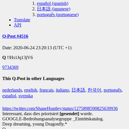
español (spanish)
日本語 (japanese)
português (portuguese)
Translate
API
Q-Post #4516
Date: 2020-06-24 23:20:13 (UTC +1)
Q
!!Hs1Jq13jV6
9734369
This Q-Post in other Languages
nederlands
,
english
,
français
,
italiano
,
日本語
,
한국어
,
português
,
español
,
svenska
https://twitter.com/ShaneHuntley/status/1275898590825639936
Interessant, dass dies priorisiert
[gesendet]
wurde.
GOOGLE-Bedrohungsanalysegruppe _Eintrittskatalog.
Deep dreaming, young Dragonfly.*