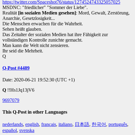
https://twitter.com/Spaceshot76/status/1274524743325057025
MSDNC: "friedlicher" "Sommer der Liebe".
Realität
[in sozialen Medien gesehen]
: Mord, Gewalt, Zerstörung,
Anarchie, Gesetzlosigkeit...
Die Menschen erwachen für die Wahrheit.
Sehen heißt glauben.
Das Zeitalter der sozialen Medien hat ihre Fähigkeit zur
vollständigen Kontrolle zunichte gemacht.
Man kann die Welt nicht zensieren.
Ihr seid die Mehrheit.
Q
Q-Post #4489
Date: 2020-06-21 19:52:30 (UTC +1)
Q
!!Hs1Jq13jV6
9697079
This Q-Post in other Languages
nederlands
,
english
,
français
,
italiano
,
日本語
,
한국어
,
português
,
español
,
svenska