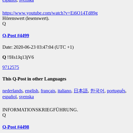
https://www.youtube.com/watch?v=Ei6O14Td89g
Hörenswert (lesenswert).
Q
Q-Post #4499
Date: 2020-06-23 03:47:04 (UTC +1)
Q
!!Hs1Jq13jV6
9712575
This Q-Post in other Languages
nederlands
,
english
,
français
,
italiano
,
日本語
,
한국어
,
português
,
español
,
svenska
INFORMATIONSKRIEGFÜHRUNG.
Q
Q-Post #4498