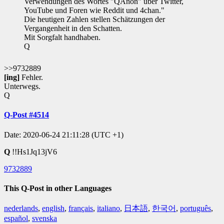
Verwendungen des Wortes "QAnon" über Twitter,
YouTube und Foren wie Reddit und 4chan."
Die heutigen Zahlen stellen Schätzungen der
Vergangenheit in den Schatten.
Mit Sorgfalt handhaben.
Q
>>9732889
[ing]
Fehler.
Unterwegs.
Q
Q-Post #4514
Date: 2020-06-24 21:11:28 (UTC +1)
Q
!!Hs1Jq13jV6
9732889
This Q-Post in other Languages
nederlands
,
english
,
français
,
italiano
,
日本語
,
한국어
,
português
,
español
,
svenska