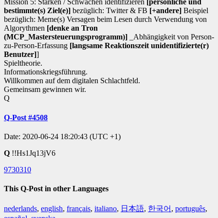
Mission 5: Stärken / Schwächen identifizieren
[persönliche und
bestimmte(s) Ziel(e)]
bezüglich: Twitter & FB
[+andere]
Beispiel
bezüglich: Meme(s) Versagen beim Lesen durch Verwendung von
Algorythmen
[denke an Tron
(MCP_Mastersteuerungsprogramm)]
_Abhängigkeit von Person-
zu-Person-Erfassung
[langsame Reaktionszeit unidentifizierte(r)
Benutzer]
]
Spieltheorie.
Informationskriegsführung.
Willkommen auf dem digitalen Schlachtfeld.
Gemeinsam gewinnen wir.
Q
Q-Post #4508
Date: 2020-06-24 18:20:43 (UTC +1)
Q
!!Hs1Jq13jV6
9730310
This Q-Post in other Languages
nederlands
,
english
,
français
,
italiano
,
日本語
,
한국어
,
português
,