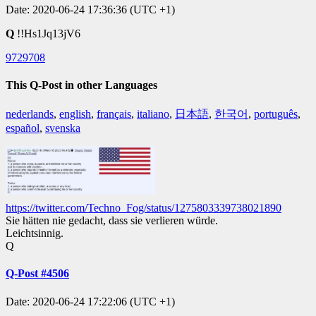
Date: 2020-06-24 17:36:36 (UTC +1)
Q
!!Hs1Jq13jV6
9729708
This Q-Post in other Languages
nederlands
,
english
,
français
,
italiano
,
日本語
,
한국어
,
português
,
español
,
svenska
https://twitter.com/Techno_Fog/status/1275803339738021890
Sie hätten nie gedacht, dass sie verlieren würde.
Leichtsinnig.
Q
Q-Post #4506
Date: 2020-06-24 17:22:06 (UTC +1)