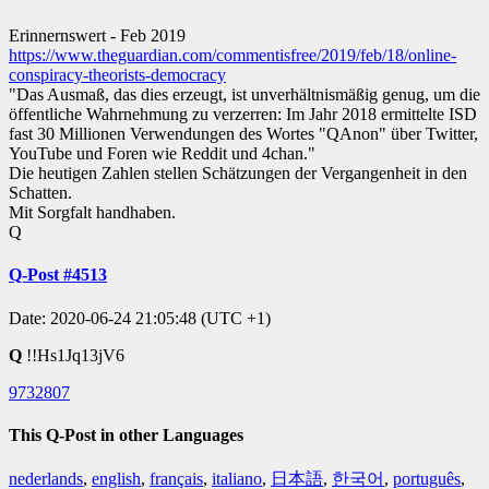
Erinnernswert - Feb 2019
https://www.theguardian.com/commentisfree/2019/feb/18/online-
conspiracy-theorists-democracy
"Das Ausmaß, das dies erzeugt, ist unverhältnismäßig genug, um die
öffentliche Wahrnehmung zu verzerren: Im Jahr 2018 ermittelte ISD
fast 30 Millionen Verwendungen des Wortes "QAnon" über Twitter,
YouTube und Foren wie Reddit und 4chan."
Die heutigen Zahlen stellen Schätzungen der Vergangenheit in den
Schatten.
Mit Sorgfalt handhaben.
Q
Q-Post #4513
Date: 2020-06-24 21:05:48 (UTC +1)
Q
!!Hs1Jq13jV6
9732807
This Q-Post in other Languages
nederlands
,
english
,
français
,
italiano
,
日本語
,
한국어
,
português
,