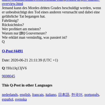
overview.html
Jemand kann des Mordes dritten Grades beschuldigt werden, wenn
er unbeabsichtigt den Tod eines anderen verursacht und dabei eine
gefährliche Tat begangen hat.
Fahrlässig?
Rücksichtslos?
Wer profitiert am meisten?
Warum nur
[D]
Gouverneure?
Wie erklärt man vernünftig, was passiert ist?
Q
Q-Post #4491
Date: 2020-06-21 21:11:39 (UTC +1)
Q
!!Hs1Jq13jV6
9698045
This Q-Post in other Languages
nederlands
,
english
,
français
,
italiano
,
日本語
,
한국어
,
português
,
español
,
svenska