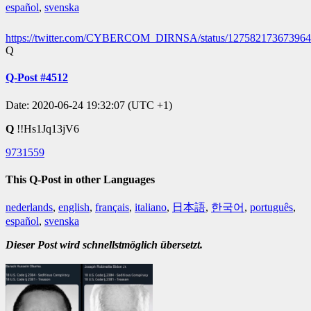
español
,
svenska
https://twitter.com/CYBERCOM_DIRNSA/status/12758217367396
Q
Q-Post #4512
Date: 2020-06-24 19:32:07 (UTC +1)
Q
!!Hs1Jq13jV6
9731559
This Q-Post in other Languages
nederlands
,
english
,
français
,
italiano
,
日本語
,
한국어
,
português
,
español
,
svenska
Dieser Post wird schnellstmöglich übersetzt.