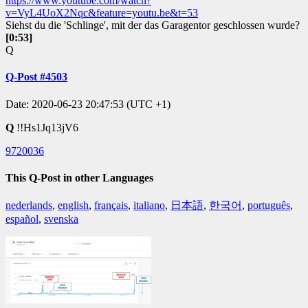
https://www.youtube.com/watch?
v=VyL4UoX2Nqc&feature=youtu.be&t=53
Siehst du die 'Schlinge', mit der das Garagentor geschlossen wurde?
[0:53]
Q
Q-Post #4503
Date: 2020-06-23 20:47:53 (UTC +1)
Q
!!Hs1Jq13jV6
9720036
This Q-Post in other Languages
nederlands
,
english
,
français
,
italiano
,
日本語
,
한국어
,
português
,
español
,
svenska