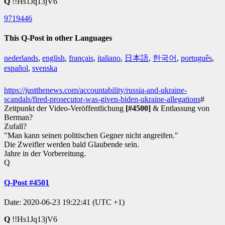
Q
!!Hs1Jq13jV6
9719446
This Q-Post in other Languages
nederlands
,
english
,
français
,
italiano
,
日本語
,
한국어
,
português
,
español
,
svenska
https://justthenews.com/accountability/russia-and-ukraine-
scandals/fired-prosecutor-was-given-biden-ukraine-allegations
#
Zeitpunkt der Video-Veröffentlichung
[#4500]
& Entlassung von
Berman?
Zufall?
"Man kann seinen politischen Gegner nicht angreifen."
Die Zweifler werden bald Glaubende sein.
Jahre in der Vorbereitung.
Q
Q-Post #4501
Date: 2020-06-23 19:22:41 (UTC +1)
Q
!!Hs1Jq13jV6