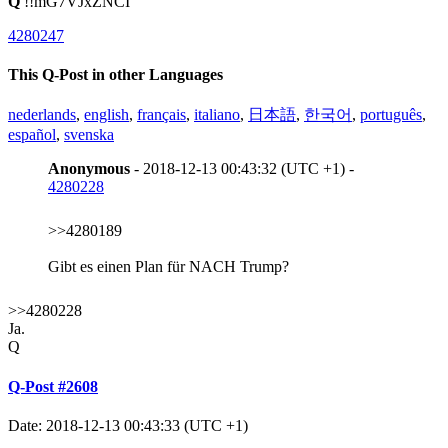
Q
!!mG7VJxZNCI
4280247
This Q-Post in other Languages
nederlands
,
english
,
français
,
italiano
,
日本語
,
한국어
,
português
,
español
,
svenska
Anonymous
- 2018-12-13 00:43:32 (UTC +1) -
4280228
>>4280189
Gibt es einen Plan für NACH Trump?
>>4280228
Ja.
Q
Q-Post #2608
Date: 2018-12-13 00:43:33 (UTC +1)