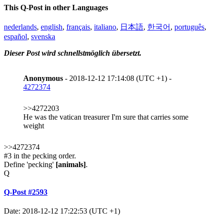
This Q-Post in other Languages
nederlands
,
english
,
français
,
italiano
,
日本語
,
한국어
,
português
,
español
,
svenska
Dieser Post wird schnellstmöglich übersetzt.
Anonymous
- 2018-12-12 17:14:08 (UTC +1) -
4272374
>>4272203
He was the vatican treasurer I'm sure that carries some
weight
>>4272374
#3 in the pecking order.
Define 'pecking'
[animals]
.
Q
Q-Post #2593
Date: 2018-12-12 17:22:53 (UTC +1)