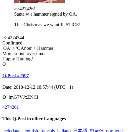
>>4274261
Santa w a hammer signed by QA.
This Christmas we want JUSTICE!
>>4274344
Confirmed.
'QA' > 'QAnon' > Hammer
More to find over time.
Happy Hunting!
Q
Q-Post #2597
Date: 2018-12-12 18:57:44 (UTC +1)
Q
!!mG7VJxZNCI
4274261
This Q-Post in other Languages
nederlands
,
english
,
français
,
italiano
,
日本語
,
한국어
,
português
,