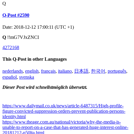
Q
Q-Post #2590
Date: 2018-12-12 17:00:11 (UTC +1)
Q
!!mG7VJxZNCI
4272168
This Q-Post in other Languages
nederlands
,
english
,
français
,
italiano
,
日本語
,
한국어
,
português
,
español
,
svenska
Dieser Post wird schnellstmöglich übersetzt.
https://www.dailymail.co.uk/news/article-6487315/High-profile-
figure-convicted-suppression-orders-prevent-publication-persons-
identity.html
https://www.theage.com.au/national/victoria/why-the-media-is-
unable-to-report-on-a-case-that-has-generated-huge-interest-online-
20181212-p50lta.html