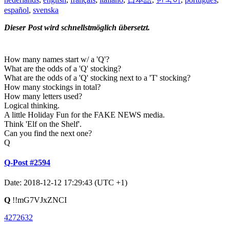
español
,
svenska
Dieser Post wird schnellstmöglich übersetzt.
How many names start w/ a 'Q'?
What are the odds of a 'Q' stocking?
What are the odds of a 'Q' stocking next to a 'T' stocking?
How many stockings in total?
How many letters used?
Logical thinking.
A little Holiday Fun for the FAKE NEWS media.
Think 'Elf on the Shelf'.
Can you find the next one?
Q
Q-Post #2594
Date: 2018-12-12 17:29:43 (UTC +1)
Q
!!mG7VJxZNCI
4272632