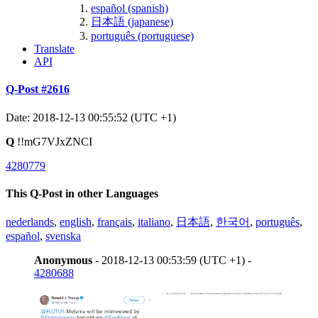
español (spanish)
日本語 (japanese)
português (portuguese)
Translate
API
Q-Post #2616
Date: 2018-12-13 00:55:52 (UTC +1)
Q
!!mG7VJxZNCI
4280779
This Q-Post in other Languages
nederlands
,
english
,
français
,
italiano
,
日本語
,
한국어
,
português
,
español
,
svenska
Anonymous
- 2018-12-13 00:53:59 (UTC +1) -
4280688