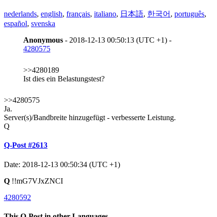
nederlands
,
english
,
français
,
italiano
,
日本語
,
한국어
,
português
,
español
,
svenska
Anonymous
- 2018-12-13 00:50:13 (UTC +1) -
4280575
>>4280189
Ist dies ein Belastungstest?
>>4280575
Ja.
Server(s)/Bandbreite hinzugefügt - verbesserte Leistung.
Q
Q-Post #2613
Date: 2018-12-13 00:50:34 (UTC +1)
Q
!!mG7VJxZNCI
4280592
This Q-Post in other Languages