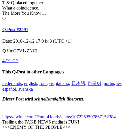
T & Q placed together.
What a coincidence.
The More You Know…
Q
Q-Post #2591
Date: 2018-12-12 17:04:43 (UTC +1)
Q
!!mG7VJxZNCI
4272217
This Q-Post in other Languages
nederlands
,
english
,
français
,
italiano
,
日本語
,
한국어
,
português
,
español
,
svenska
Dieser Post wird schnellstmöglich übersetzt.
https://twitter.com/TrumpHotels/status/1072253507867152384
Trolling the FAKE NEWS media is FUN!
>>>ENEMY OF THE PEOPLE<<<