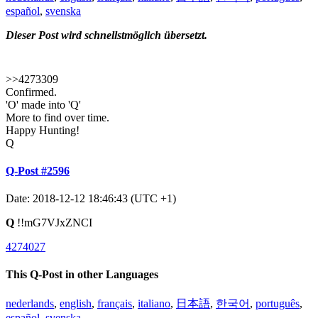
español
,
svenska
Dieser Post wird schnellstmöglich übersetzt.
>>4273309
Confirmed.
'O' made into 'Q'
More to find over time.
Happy Hunting!
Q
Q-Post #2596
Date: 2018-12-12 18:46:43 (UTC +1)
Q
!!mG7VJxZNCI
4274027
This Q-Post in other Languages
nederlands
,
english
,
français
,
italiano
,
日本語
,
한국어
,
português
,
español
,
svenska