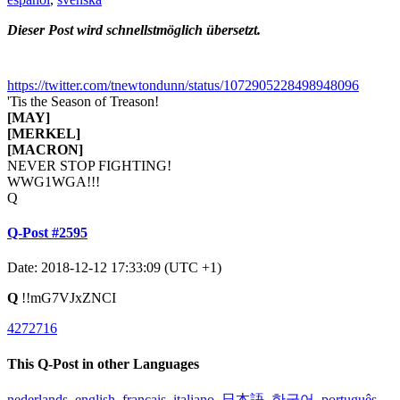
Dieser Post wird schnellstmöglich übersetzt.
https://twitter.com/tnewtondunn/status/1072905228498948096
'Tis the Season of Treason!
[MAY]
[MERKEL]
[MACRON]
NEVER STOP FIGHTING!
WWG1WGA!!!
Q
Q-Post #2595
Date: 2018-12-12 17:33:09 (UTC +1)
Q
!!mG7VJxZNCI
4272716
This Q-Post in other Languages
nederlands
,
english
,
français
,
italiano
,
日本語
,
한국어
,
português
,