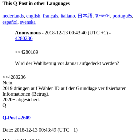
This Q-Post in other Languages
nederlands
,
english
,
français
,
italiano
,
日本語
,
한국어
,
português
,
español
,
svenska
Anonymous
- 2018-12-13 00:43:40 (UTC +1) -
4280236
>>4280189
Wird der Wahlbetrug vor Januar aufgedeckt werden?
>>4280236
Nein.
2019 drängen auf Wähler-ID auf der Grundlage verifizierbarer
Informationen (Betrug).
2020+ abgesichert.
Q
Q-Post #2609
Date: 2018-12-13 00:43:49 (UTC +1)