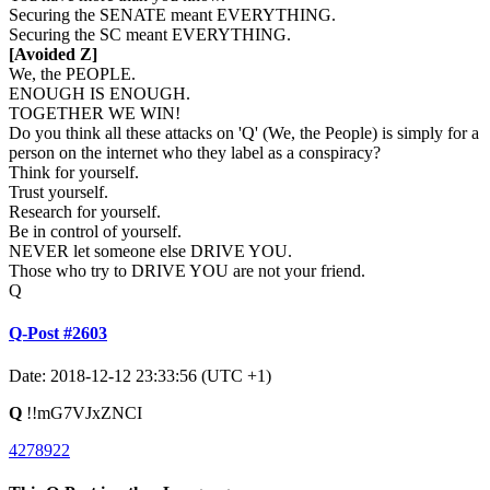
Securing the SENATE meant EVERYTHING.
Securing the SC meant EVERYTHING.
[Avoided Z]
We, the PEOPLE.
ENOUGH IS ENOUGH.
TOGETHER WE WIN!
Do you think all these attacks on 'Q' (We, the People) is simply for a
person on the internet who they label as a conspiracy?
Think for yourself.
Trust yourself.
Research for yourself.
Be in control of yourself.
NEVER let someone else DRIVE YOU.
Those who try to DRIVE YOU are not your friend.
Q
Q-Post #2603
Date: 2018-12-12 23:33:56 (UTC +1)
Q
!!mG7VJxZNCI
4278922