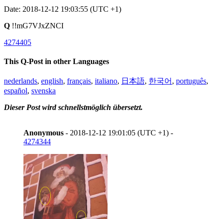
Date: 2018-12-12 19:03:55 (UTC +1)
Q
!!mG7VJxZNCI
4274405
This Q-Post in other Languages
nederlands
,
english
,
français
,
italiano
,
日本語
,
한국어
,
português
,
español
,
svenska
Dieser Post wird schnellstmöglich übersetzt.
Anonymous
- 2018-12-12 19:01:05 (UTC +1) -
4274344