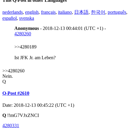
This Q-Post in other Languages
nederlands
,
english
,
français
,
italiano
,
日本語
,
한국어
,
português
,
español
,
svenska
Anonymous
- 2018-12-13 00:44:01 (UTC +1) -
4280260
>>4280189
Ist JFK Jr. am Leben?
>>4280260
Nein.
Q
Q-Post #2610
Date: 2018-12-13 00:45:22 (UTC +1)
Q
!!mG7VJxZNCI
4280331