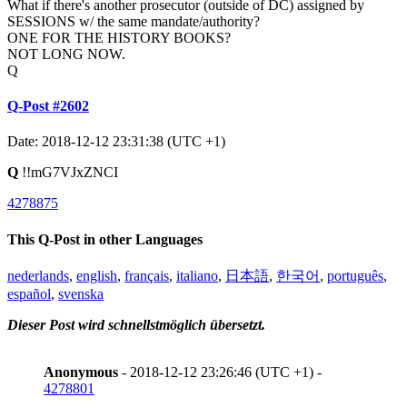
What if there's another prosecutor (outside of DC) assigned by
SESSIONS w/ the same mandate/authority?
ONE FOR THE HISTORY BOOKS?
NOT LONG NOW.
Q
Q-Post #2602
Date: 2018-12-12 23:31:38 (UTC +1)
Q
!!mG7VJxZNCI
4278875
This Q-Post in other Languages
nederlands
,
english
,
français
,
italiano
,
日本語
,
한국어
,
português
,
español
,
svenska
Dieser Post wird schnellstmöglich übersetzt.
Anonymous
- 2018-12-12 23:26:46 (UTC +1) -
4278801