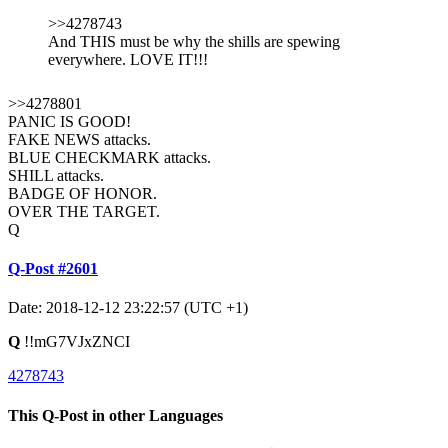
>>4278743
And THIS must be why the shills are spewing
everywhere. LOVE IT!!!
>>4278801
PANIC IS GOOD!
FAKE NEWS attacks.
BLUE CHECKMARK attacks.
SHILL attacks.
BADGE OF HONOR.
OVER THE TARGET.
Q
Q-Post #2601
Date: 2018-12-12 23:22:57 (UTC +1)
Q
!!mG7VJxZNCI
4278743
This Q-Post in other Languages