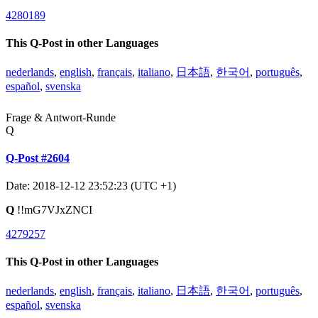
4280189
This Q-Post in other Languages
nederlands
,
english
,
français
,
italiano
,
日本語
,
한국어
,
português
,
español
,
svenska
Frage & Antwort-Runde
Q
Q-Post #2604
Date: 2018-12-12 23:52:23 (UTC +1)
Q
!!mG7VJxZNCI
4279257
This Q-Post in other Languages
nederlands
,
english
,
français
,
italiano
,
日本語
,
한국어
,
português
,
español
,
svenska