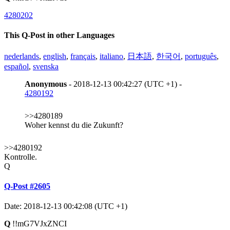
4280202
This Q-Post in other Languages
nederlands
,
english
,
français
,
italiano
,
日本語
,
한국어
,
português
,
español
,
svenska
Anonymous
- 2018-12-13 00:42:27 (UTC +1) -
4280192
>>4280189
Woher kennst du die Zukunft?
>>4280192
Kontrolle.
Q
Q-Post #2605
Date: 2018-12-13 00:42:08 (UTC +1)
Q
!!mG7VJxZNCI