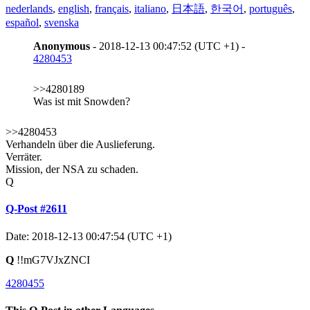
nederlands
,
english
,
français
,
italiano
,
日本語
,
한국어
,
português
,
español
,
svenska
Anonymous
- 2018-12-13 00:47:52 (UTC +1) -
4280453
>>4280189
Was ist mit Snowden?
>>4280453
Verhandeln über die Auslieferung.
Verräter.
Mission, der NSA zu schaden.
Q
Q-Post #2611
Date: 2018-12-13 00:47:54 (UTC +1)
Q
!!mG7VJxZNCI
4280455