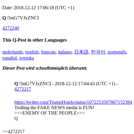
Date: 2018-12-12 17:06:18 (UTC +1)
Q
!!mG7VJxZNCI
4272240
This Q-Post in other Languages
nederlands
,
english
,
français
,
italiano
,
日本語
,
한국어
,
português
,
español
,
svenska
Dieser Post wird schnellstmöglich übersetzt.
Q
!!mG7VJxZNCI - 2018-12-12 17:04:43 (UTC +1) -
4272217
https://twitter.com/TrumpHotels/status/1072253507867152384
Trolling the FAKE NEWS media is FUN!
>>>ENEMY OF THE PEOPLE<<<
Q
>>4272217