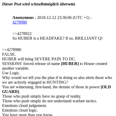
Dieser Post wird schnellstmöglich übersetzt.
Anonymous
- 2018-12-12 23:36:06 (UTC +1) -
4278980
>>4278922
So HUBER is a HEADFAKE? If so, BRILLIANT Q!
>>4278980
FALSE.
HUBER will bring SEVERE PAIN TO DC.
SESSIONS' forced release of name
[HUBER]
to House created
another variable.
Use Logic.
Why would we tell you the plan if in doing so also alerts those who
we are actively engaged in HUNTING?
You are witnessing, first-hand, the demise of those in power
[OLD
GUARD]
.
Those who push simply have no grasp of reality.
Those who push simply do not understand warfare tactics.
Emotions cloud judgement.
Emotions cloud logic.
You have more than you know.