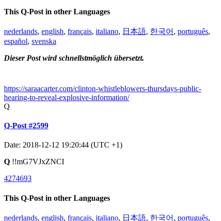
This Q-Post in other Languages
nederlands
,
english
,
français
,
italiano
,
日本語
,
한국어
,
português
,
español
,
svenska
Dieser Post wird schnellstmöglich übersetzt.
https://saraacarter.com/clinton-whistleblowers-thursdays-public-
hearing-to-reveal-explosive-information/
Q
Q-Post #2599
Date: 2018-12-12 19:20:44 (UTC +1)
Q
!!mG7VJxZNCI
4274693
This Q-Post in other Languages
nederlands
,
english
,
français
,
italiano
,
日本語
,
한국어
,
português
,