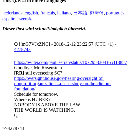
This Q-Post in other Languages
nederlands
,
english
,
français
,
italiano
,
日本語
,
한국어
,
português
,
español
,
svenska
Dieser Post wird schnellstmöglich übersetzt.
Q
!!mG7VJxZNCI - 2018-12-12 23:22:57 (UTC +1) -
4278743
https://twitter.com/paul_serran/status/1072953304165113857
Goodbye, Mr. Rosenstein.
[RR]
still overseeing SC?
https://oversight.house.gov/hearing/oversight-of-
nonprofit-organizations-a-case-study-on-the-clinton-
foundation/
Schedule for tomorrow.
Where is HUBER?
NOBODY IS ABOVE THE LAW.
THE WORLD IS WATCHING.
Q
>>4278743