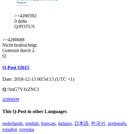
>>4280592
0 delta
Q/POTUS
>>4280688
Nicht beabsichtigt.
Getrennt durch 2.
Q
Q-Post #2615
Date: 2018-12-13 00:54:13 (UTC +1)
Q
!!mG7VJxZNCI
4280699
This Q-Post in other Languages
nederlands
,
english
,
français
,
italiano
,
日本語
,
한국어
,
português
,
español
,
svenska