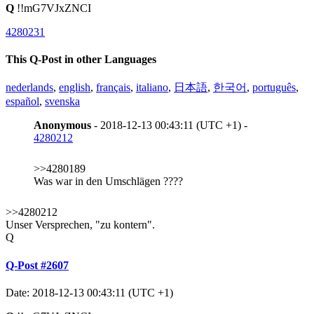
Q
!!mG7VJxZNCI
4280231
This Q-Post in other Languages
nederlands
,
english
,
français
,
italiano
,
日本語
,
한국어
,
português
,
español
,
svenska
Anonymous
- 2018-12-13 00:43:11 (UTC +1) -
4280212
>>4280189
Was war in den Umschlägen ????
>>4280212
Unser Versprechen, "zu kontern".
Q
Q-Post #2607
Date: 2018-12-13 00:43:11 (UTC +1)