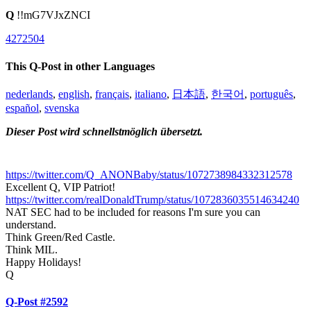
Q
!!mG7VJxZNCI
4272504
This Q-Post in other Languages
nederlands
,
english
,
français
,
italiano
,
日本語
,
한국어
,
português
,
español
,
svenska
Dieser Post wird schnellstmöglich übersetzt.
https://twitter.com/Q_ANONBaby/status/1072738984332312578
Excellent Q, VIP Patriot!
https://twitter.com/realDonaldTrump/status/1072836035514634240
NAT SEC had to be included for reasons I'm sure you can
understand.
Think Green/Red Castle.
Think MIL.
Happy Holidays!
Q
Q-Post #2592