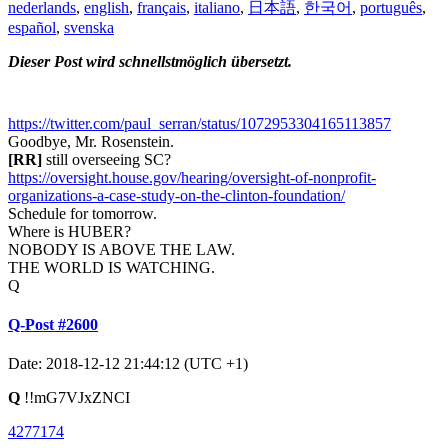
nederlands
,
english
,
français
,
italiano
,
日本語
,
한국어
,
português
,
español
,
svenska
Dieser Post wird schnellstmöglich übersetzt.
https://twitter.com/paul_serran/status/1072953304165113857
Goodbye, Mr. Rosenstein.
[RR]
still overseeing SC?
https://oversight.house.gov/hearing/oversight-of-nonprofit-
organizations-a-case-study-on-the-clinton-foundation/
Schedule for tomorrow.
Where is HUBER?
NOBODY IS ABOVE THE LAW.
THE WORLD IS WATCHING.
Q
Q-Post #2600
Date: 2018-12-12 21:44:12 (UTC +1)
Q
!!mG7VJxZNCI
4277174