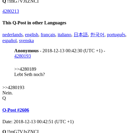
Q
!!mG7VJxZNCI
4280213
This Q-Post in other Languages
nederlands
,
english
,
français
,
italiano
,
日本語
,
한국어
,
português
,
español
,
svenska
Anonymous
- 2018-12-13 00:42:30 (UTC +1) -
4280193
>>4280189
Lebt Seth noch?
>>4280193
Nein.
Q
Q-Post #2606
Date: 2018-12-13 00:42:51 (UTC +1)
Q
!!mG7VJxZNCI