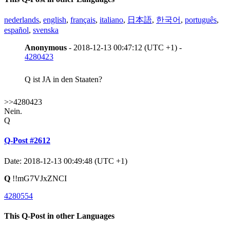
nederlands
,
english
,
français
,
italiano
,
日本語
,
한국어
,
português
,
español
,
svenska
Anonymous
- 2018-12-13 00:47:12 (UTC +1) -
4280423
Q ist JA in den Staaten?
>>4280423
Nein.
Q
Q-Post #2612
Date: 2018-12-13 00:49:48 (UTC +1)
Q
!!mG7VJxZNCI
4280554
This Q-Post in other Languages