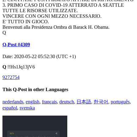
3. PRIMO CASO DI COVID-19 ATTERRATO A SEATTLE
TUTTE LE RISORSE UTILIZZATE.
VINCERE CON OGNI MEZZO NECESSARIO.
E' TUTTO IN GIOCO.
Benvenuti alla Presidenza Ombra di Barack H. Obama.
Q
Q-Post #4309
Date: 2020-05-22 05:52:30 (UTC +1)
Q
!!Hs1Jq13jV6
9272754
This Q-Post in other Languages
nederlands
,
english
,
français
,
deutsch
,
日本語
,
한국어
,
português
,
español
,
svenska