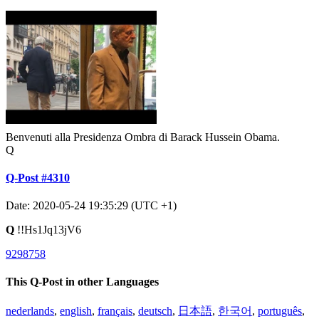
Benvenuti alla Presidenza Ombra di Barack Hussein Obama.
Q
Q-Post #4310
Date: 2020-05-24 19:35:29 (UTC +1)
Q
!!Hs1Jq13jV6
9298758
This Q-Post in other Languages
nederlands
,
english
,
français
,
deutsch
,
日本語
,
한국어
,
português
,