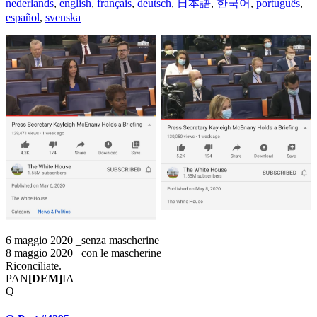
nederlands
,
english
,
français
,
deutsch
,
日本語
,
한국어
,
português
,
español
,
svenska
6 maggio 2020 _senza mascherine
8 maggio 2020 _con le mascherine
Riconciliate.
PAN
[DEM]
IA
Q