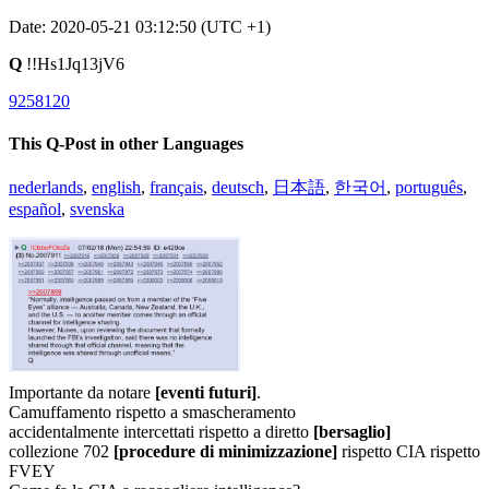
Date: 2020-05-21 03:12:50 (UTC +1)
Q
!!Hs1Jq13jV6
9258120
This Q-Post in other Languages
nederlands
,
english
,
français
,
deutsch
,
日本語
,
한국어
,
português
,
español
,
svenska
Importante da notare
[eventi futuri]
.
Camuffamento rispetto a smascheramento
accidentalmente intercettati rispetto a diretto
[bersaglio]
collezione 702
[procedure di minimizzazione]
rispetto CIA rispetto
FVEY