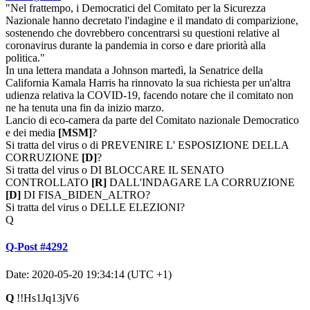
"Nel frattempo, i Democratici del Comitato per la Sicurezza
Nazionale hanno decretato l'indagine e il mandato di comparizione,
sostenendo che dovrebbero concentrarsi su questioni relative al
coronavirus durante la pandemia in corso e dare priorità alla
politica."
In una lettera mandata a Johnson martedì, la Senatrice della
California Kamala Harris ha rinnovato la sua richiesta per un'altra
udienza relativa la COVID-19, facendo notare che il comitato non
ne ha tenuta una fin da inizio marzo.
Lancio di eco-camera da parte del Comitato nazionale Democratico
e dei media
[MSM]
?
Si tratta del virus o di PREVENIRE L' ESPOSIZIONE DELLA
CORRUZIONE
[D]
?
Si tratta del virus o DI BLOCCARE IL SENATO
CONTROLLATO
[R]
DALL'INDAGARE LA CORRUZIONE
[D]
DI FISA_BIDEN_ALTRO?
Si tratta del virus o DELLE ELEZIONI?
Q
Q-Post #4292
Date: 2020-05-20 19:34:14 (UTC +1)
Q
!!Hs1Jq13jV6