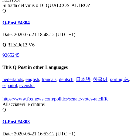
Si tratta del virus o DI QUALCOS' ALTRO?
Q
Q-Post #4304
Date: 2020-05-21 18:48:12 (UTC +1)
Q
!!Hs1Jq13jV6
9265245
This Q-Post in other Languages
nederlands
,
english
,
français
,
deutsch
,
日本語
,
한국어
,
português
,
español
,
svenska
https://www.foxnews.com/politics/senate-votes-ratcliffe
Allacciatevi le cinture!
Q
Q-Post #4303
Date: 2020-05-21 16:53:12 (UTC +1)