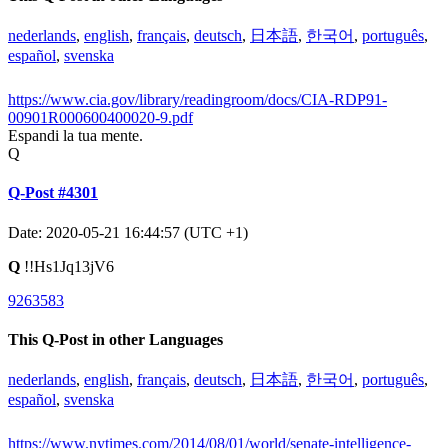
nederlands
,
english
,
français
,
deutsch
,
日本語
,
한국어
,
português
,
español
,
svenska
https://www.cia.gov/library/readingroom/docs/CIA-RDP91-
00901R000600400020-9.pdf
Espandi la tua mente.
Q
Q-Post #4301
Date: 2020-05-21 16:44:57 (UTC +1)
Q
!!Hs1Jq13jV6
9263583
This Q-Post in other Languages
nederlands
,
english
,
français
,
deutsch
,
日本語
,
한국어
,
português
,
español
,
svenska
https://www.nytimes.com/2014/08/01/world/senate-intelligence-