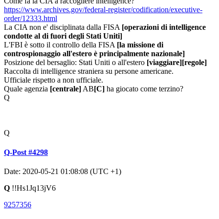
Come fa la CIA a raccogliere intelligence?
https://www.archives.gov/federal-register/codification/executive-
order/12333.html
La CIA non e' disciplinata dalla FISA
[operazioni di intelligence
condotte al di fuori degli Stati Uniti]
L'FBI è sotto il controllo della FISA
[la missione di
controspionaggio all'estero è principalmente nazionale]
Posizione del bersaglio: Stati Uniti o all'estero
[viaggiare]
[regole]
Raccolta di intelligence straniera su persone americane.
Ufficiale rispetto a non ufficiale.
Quale agenzia
[centrale]
AB
[C]
ha giocato come terzino?
Q
Q
Q-Post #4298
Date: 2020-05-21 01:08:08 (UTC +1)
Q
!!Hs1Jq13jV6
9257356