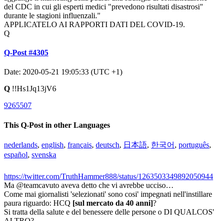
del CDC in cui gli esperti medici "prevedono risultati disastrosi"
durante le stagioni influenzali."
APPLICATELO AI RAPPORTI DATI DEL COVID-19.
Q
Q-Post #4305
Date: 2020-05-21 19:05:33 (UTC +1)
Q
!!Hs1Jq13jV6
9265507
This Q-Post in other Languages
nederlands
,
english
,
français
,
deutsch
,
日本語
,
한국어
,
português
,
español
,
svenska
https://twitter.com/TruthHammer888/status/1263503349892050944
Ma @teamcavuto aveva detto che vi avrebbe ucciso…
Come mai giornalisti 'selezionati' sono cosi' impegnati nell'instillare
paura riguardo: HCQ
[sul mercato da 40 anni]
?
Si tratta della salute e del benessere delle persone o DI QUALCOS'
ALTRO?