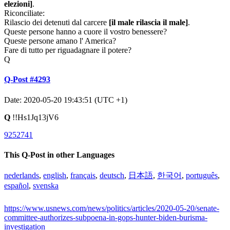
elezioni]
.
Riconciliate:
Rilascio dei detenuti dal carcere
[il male rilascia il male]
.
Queste persone hanno a cuore il vostro benessere?
Queste persone amano l' America?
Fare di tutto per riguadagnare il potere?
Q
Q-Post #4293
Date: 2020-05-20 19:43:51 (UTC +1)
Q
!!Hs1Jq13jV6
9252741
This Q-Post in other Languages
nederlands
,
english
,
français
,
deutsch
,
日本語
,
한국어
,
português
,
español
,
svenska
https://www.usnews.com/news/politics/articles/2020-05-20/senate-
committee-authorizes-subpoena-in-gops-hunter-biden-burisma-
investigation