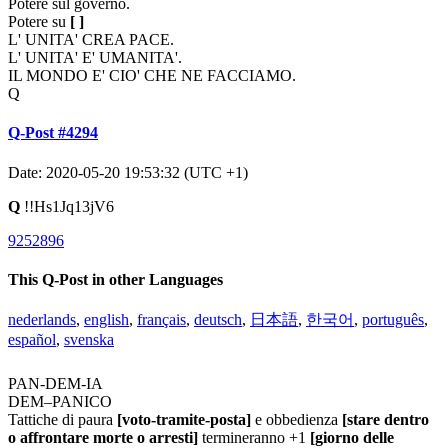
Potere sul governo.
Potere su
[ ]
L' UNITA' CREA PACE.
L' UNITA' E' UMANITA'.
IL MONDO E' CIO' CHE NE FACCIAMO.
Q
Q-Post #4294
Date: 2020-05-20 19:53:32 (UTC +1)
Q
!!Hs1Jq13jV6
9252896
This Q-Post in other Languages
nederlands
,
english
,
français
,
deutsch
,
日本語
,
한국어
,
português
,
español
,
svenska
PAN-DEM-IA
DEM–PANICO
Tattiche di paura
[voto-tramite-posta]
e obbedienza
[stare dentro
o affrontare morte o arresti]
termineranno +1
[giorno delle