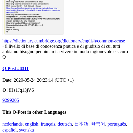
https://dictionary.cambridge.org/dictionary/english/common-sense
- il livello di base di conoscenza pratica e di giudizio di cui tutti
abbiamo bisogno per aiutarci a vivere in modo ragionevole e sicuro
Q
Q-Post #4311
Date: 2020-05-24 20:23:14 (UTC +1)
Q
!!Hs1Jq13jV6
9299205
This Q-Post in other Languages
nederlands
,
english
,
français
,
deutsch
,
日本語
,
한국어
,
português
,
español
,
svenska