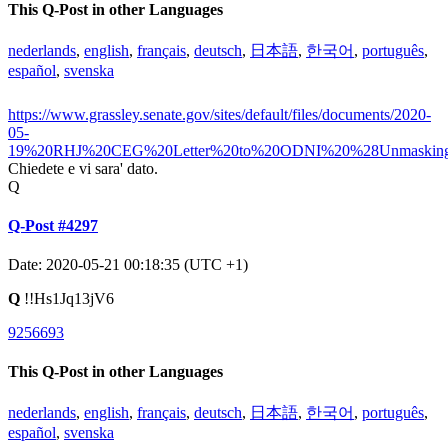
This Q-Post in other Languages
nederlands
,
english
,
français
,
deutsch
,
日本語
,
한국어
,
português
,
español
,
svenska
https://www.grassley.senate.gov/sites/default/files/documents/2020-
05-
19%20RHJ%20CEG%20Letter%20to%20ODNI%20%28Unmasking
Chiedete e vi sara' dato.
Q
Q-Post #4297
Date: 2020-05-21 00:18:35 (UTC +1)
Q
!!Hs1Jq13jV6
9256693
This Q-Post in other Languages
nederlands
,
english
,
français
,
deutsch
,
日本語
,
한국어
,
português
,
español
,
svenska