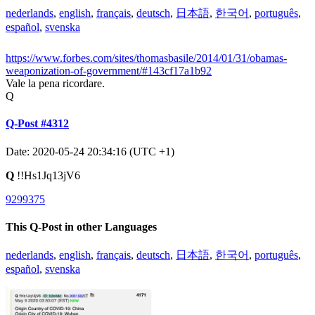
nederlands
,
english
,
français
,
deutsch
,
日本語
,
한국어
,
português
,
español
,
svenska
https://www.forbes.com/sites/thomasbasile/2014/01/31/obamas-
weaponization-of-government/#143cf17a1b92
Vale la pena ricordare.
Q
Q-Post #4312
Date: 2020-05-24 20:34:16 (UTC +1)
Q
!!Hs1Jq13jV6
9299375
This Q-Post in other Languages
nederlands
,
english
,
français
,
deutsch
,
日本語
,
한국어
,
português
,
español
,
svenska