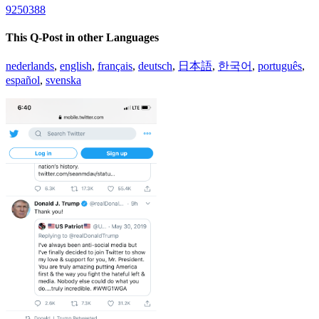
9250388
This Q-Post in other Languages
nederlands
,
english
,
français
,
deutsch
,
日本語
,
한국어
,
português
,
español
,
svenska