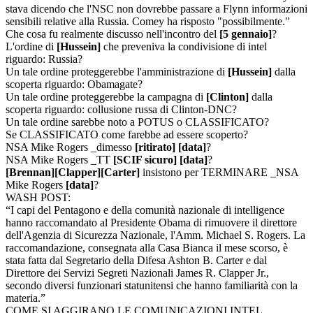
stava dicendo che l'NSC non dovrebbe passare a Flynn informazioni
sensibili relative alla Russia. Comey ha risposto "possibilmente."
Che cosa fu realmente discusso nell'incontro del
[5 gennaio]
?
L'ordine di
[Hussein]
che preveniva la condivisione di intel
riguardo: Russia?
Un tale ordine proteggerebbe l'amministrazione di
[Hussein]
dalla
scoperta riguardo: Obamagate?
Un tale ordine proteggerebbe la campagna di
[Clinton]
dalla
scoperta riguardo: collusione russa di Clinton-DNC?
Un tale ordine sarebbe noto a POTUS o CLASSIFICATO?
Se CLASSIFICATO come farebbe ad essere scoperto?
NSA Mike Rogers _dimesso
[ritirato]
[data]
?
NSA Mike Rogers _TT
[SCIF sicuro]
[data]
?
[Brennan]
[Clapper]
[Carter]
insistono per TERMINARE _NSA
Mike Rogers
[data]
?
WASH POST:
“I capi del Pentagono e della comunità nazionale di intelligence
hanno raccomandato al Presidente Obama di rimuovere il direttore
dell'Agenzia di Sicurezza Nazionale, l'Amm. Michael S. Rogers. La
raccomandazione, consegnata alla Casa Bianca il mese scorso, è
stata fatta dal Segretario della Difesa Ashton B. Carter e dal
Direttore dei Servizi Segreti Nazionali James R. Clapper Jr.,
secondo diversi funzionari statunitensi che hanno familiarità con la
materia.”
COME SI AGGIRANO LE COMUNICAZIONI INTEL