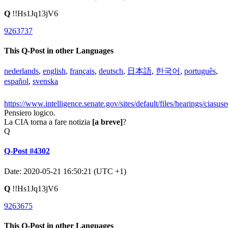
Q
!!Hs1Jq13jV6
9263737
This Q-Post in other Languages
nederlands
,
english
,
français
,
deutsch
,
日本語
,
한국어
,
português
,
español
,
svenska
https://www.intelligence.senate.gov/sites/default/files/hearings/ciasus
Pensiero logico.
La CIA torna a fare notizia
[a breve]
?
Q
Q-Post #4302
Date: 2020-05-21 16:50:21 (UTC +1)
Q
!!Hs1Jq13jV6
9263675
This Q-Post in other Languages