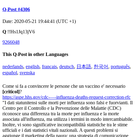
Q-Post #4306
Date: 2020-05-21 19:44:41 (UTC +1)
Q
!!Hs1Jq13jV6
9266048
This Q-Post in other Languages
nederlands
,
english
,
français
,
deutsch
,
日本語
,
한국어
,
português
,
español
,
svenska
Come si fa a convincere le persone che un vaccino e' necessario
[criticol]
?
https://aspe.hhs.gov/cdc-—-influenza-deaths-request-correction-rfc
"I dati statunitensi sulle morti per influenza sono falsi e fuorvianti. Il
Centro per il Controllo e la Prevenzione delle Malattie (CDC)
riconosce una differenza tra la morte per influenza e la morte
associata all'influenza, ma utilizza i termini in modo intercambiabile.
Inoltre, vi sono significative incompatibilità statistiche tra le stime
ufficiali e i dati statistici vitali nazionali. A questi problemi si
aggiunge il marketing della paura: una strategia di comunicazione