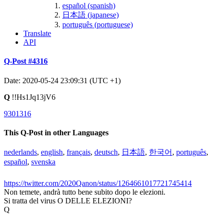
español (spanish)
日本語 (japanese)
português (portuguese)
Translate
API
Q-Post #4316
Date: 2020-05-24 23:09:31 (UTC +1)
Q
!!Hs1Jq13jV6
9301316
This Q-Post in other Languages
nederlands
,
english
,
français
,
deutsch
,
日本語
,
한국어
,
português
,
español
,
svenska
https://twitter.com/2020Qanon/status/1264661017721745414
Non temete, andrà tutto bene subito dopo le elezioni.
Si tratta del virus O DELLE ELEZIONI?
Q