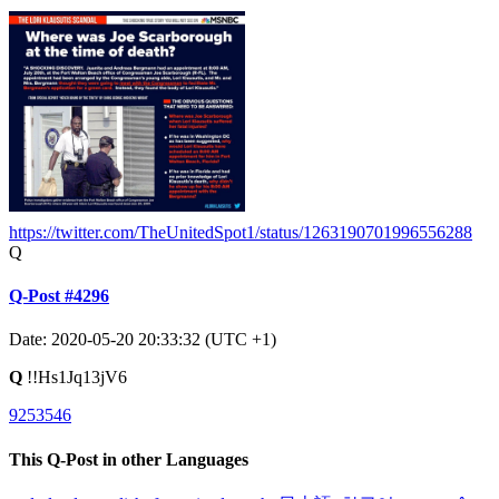
https://twitter.com/TheUnitedSpot1/status/1263190701996556288
Q
Q-Post #4296
Date: 2020-05-20 20:33:32 (UTC +1)
Q
!!Hs1Jq13jV6
9253546
This Q-Post in other Languages