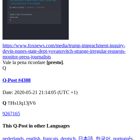
https://www.foxnews.com/media/trump-impeachment-inquiry-
devin-nunes-state-dept-yovanovitch-strange-irregular-requests-
monitor-press-journalists
Vale la pena ricordare
[presto]
.
Q
Q-Post #4308
Date: 2020-05-21 21:14:05 (UTC +1)
Q
!!Hs1Jq13jV6
9267165
This Q-Post in other Languages
nederlands
,
english
,
français
,
deutsch
,
日本語
,
한국어
,
português
,