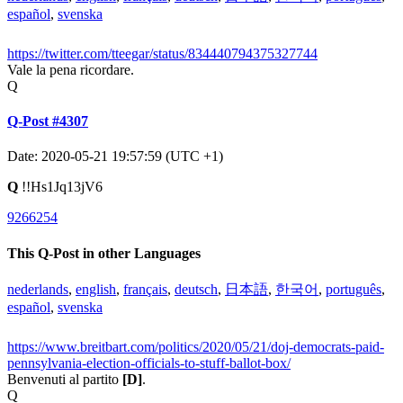
español
,
svenska
https://twitter.com/tteegar/status/834440794375327744
Vale la pena ricordare.
Q
Q-Post #4307
Date: 2020-05-21 19:57:59 (UTC +1)
Q
!!Hs1Jq13jV6
9266254
This Q-Post in other Languages
nederlands
,
english
,
français
,
deutsch
,
日本語
,
한국어
,
português
,
español
,
svenska
https://www.breitbart.com/politics/2020/05/21/doj-democrats-paid-
pennsylvania-election-officials-to-stuff-ballot-box/
Benvenuti al partito
[D]
.
Q