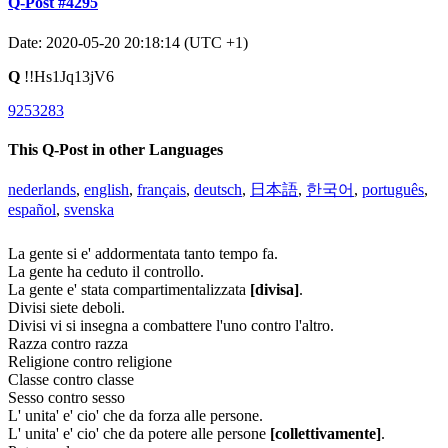
Q-Post #4295
Date: 2020-05-20 20:18:14 (UTC +1)
Q
!!Hs1Jq13jV6
9253283
This Q-Post in other Languages
nederlands
,
english
,
français
,
deutsch
,
日本語
,
한국어
,
português
,
español
,
svenska
La gente si e' addormentata tanto tempo fa.
La gente ha ceduto il controllo.
La gente e' stata compartimentalizzata
[divisa]
.
Divisi siete deboli.
Divisi vi si insegna a combattere l'uno contro l'altro.
Razza contro razza
Religione contro religione
Classe contro classe
Sesso contro sesso
L' unita' e' cio' che da forza alle persone.
L' unita' e' cio' che da potere alle persone
[collettivamente]
.