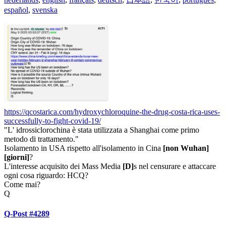
español
,
svenska
https://qcostarica.com/hydroxychloroquine-the-drug-costa-rica-uses-
successfully-to-fight-covid-19/
"L' idrossiclorochina è stata utilizzata a Shanghai come primo
metodo di trattamento."
Isolamento in USA rispetto all'isolamento in Cina
[non Wuhan]
[giorni]
?
L'interesse acquisito dei Mass Media
[D]
s nel censurare e attaccare
ogni cosa riguardo: HCQ?
Come mai?
Q
Q-Post #4289