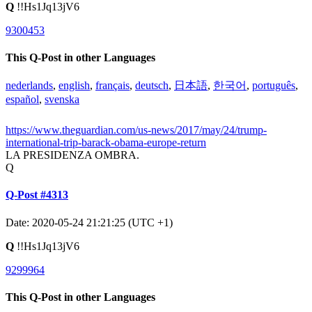
Q
!!Hs1Jq13jV6
9300453
This Q-Post in other Languages
nederlands
,
english
,
français
,
deutsch
,
日本語
,
한국어
,
português
,
español
,
svenska
https://www.theguardian.com/us-news/2017/may/24/trump-
international-trip-barack-obama-europe-return
LA PRESIDENZA OMBRA.
Q
Q-Post #4313
Date: 2020-05-24 21:21:25 (UTC +1)
Q
!!Hs1Jq13jV6
9299964
This Q-Post in other Languages