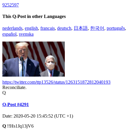
9252597
This Q-Post in other Languages
nederlands
,
english
,
français
,
deutsch
,
日本語
,
한국어
,
português
,
español
,
svenska
https://twitter.com/ttp13526/status/1263151872812040193
Reconciliate.
Q
Q-Post #4291
Date: 2020-05-20 15:45:52 (UTC +1)
Q
!!Hs1Jq13jV6