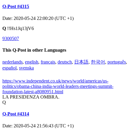
Q-Post #4315
Date: 2020-05-24 22:00:20 (UTC +1)
Q
!!Hs1Jq13jV6
9300507
This Q-Post in other Languages
nederlands
,
english
,
français
,
deutsch
,
日本語
,
한국어
,
português
,
español
,
svenska
https://www.independent.co.uk/news/world/americas/us-
politics/obama-china-india-world-leaders-meetings-summit-
foundation-latest-a8080951.html
LA PRESIDENZA OMBRA.
Q
Q-Post #4314
Date: 2020-05-24 21:56:43 (UTC +1)