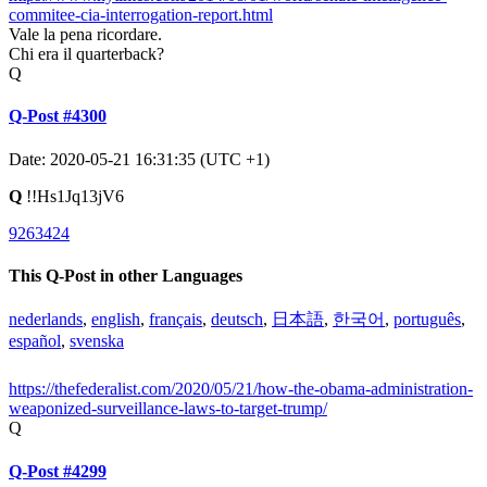
commitee-cia-interrogation-report.html
Vale la pena ricordare.
Chi era il quarterback?
Q
Q-Post #4300
Date: 2020-05-21 16:31:35 (UTC +1)
Q
!!Hs1Jq13jV6
9263424
This Q-Post in other Languages
nederlands
,
english
,
français
,
deutsch
,
日本語
,
한국어
,
português
,
español
,
svenska
https://thefederalist.com/2020/05/21/how-the-obama-administration-
weaponized-surveillance-laws-to-target-trump/
Q
Q-Post #4299