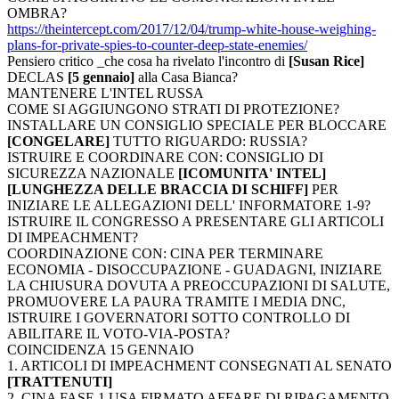
OMBRA?
https://theintercept.com/2017/12/04/trump-white-house-weighing-
plans-for-private-spies-to-counter-deep-state-enemies/
Pensiero critico _che cosa ha rivelato l'incontro di
[Susan Rice]
DECLAS
[5 gennaio]
alla Casa Bianca?
MANTENERE L'INTEL RUSSA
COME SI AGGIUNGONO STRATI DI PROTEZIONE?
INSTALLARE UN CONSIGLIO SPECIALE PER BLOCCARE
[CONGELARE]
TUTTO RIGUARDO: RUSSIA?
ISTRUIRE E COORDINARE CON: CONSIGLIO DI
SICUREZZA NAZIONALE
[ICOMUNITA' INTEL]
[LUNGHEZZA DELLE BRACCIA DI SCHIFF]
PER
INIZIARE LE ALLEGAZIONI DELL' INFORMATORE 1-9?
ISTRUIRE IL CONGRESSO A PRESENTARE GLI ARTICOLI
DI IMPEACHMENT?
COORDINAZIONE CON: CINA PER TERMINARE
ECONOMIA - DISOCCUPAZIONE - GUADAGNI, INIZIARE
LA CHIUSURA DOVUTA A PREOCCUPAZIONI DI SALUTE,
PROMUOVERE LA PAURA TRAMITE I MEDIA DNC,
ISTRUIRE I GOVERNATORI SOTTO CONTROLLO DI
ABILITARE IL VOTO-VIA-POSTA?
COINCIDENZA 15 GENNAIO
1. ARTICOLI DI IMPEACHMENT CONSEGNATI AL SENATO
[TRATTENUTI]
2. CINA FASE 1 USA FIRMATO AFFARE DI RIPAGAMENTO