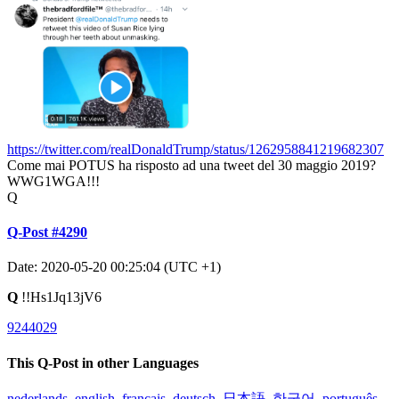
https://twitter.com/realDonaldTrump/status/1262958841219682307
Come mai POTUS ha risposto ad una tweet del 30 maggio 2019?
WWG1WGA!!!
Q
Q-Post #4290
Date: 2020-05-20 00:25:04 (UTC +1)
Q
!!Hs1Jq13jV6
9244029
This Q-Post in other Languages
nederlands
,
english
,
français
,
deutsch
,
日本語
,
한국어
,
português
,