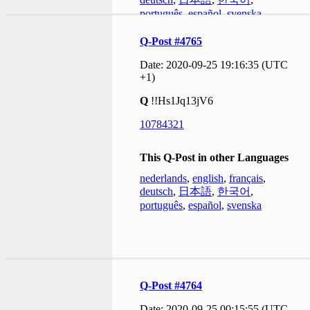
português
,
español
,
svenska
Q-Post #4765
Date: 2020-09-25 19:16:35 (UTC
+1)
Q
!!Hs1Jq13jV6
10784321
This Q-Post in other Languages
nederlands
,
english
,
français
,
deutsch
,
日本語
,
한국어
,
português
,
español
,
svenska
Q-Post #4764
Date: 2020-09-25 00:15:55 (UTC