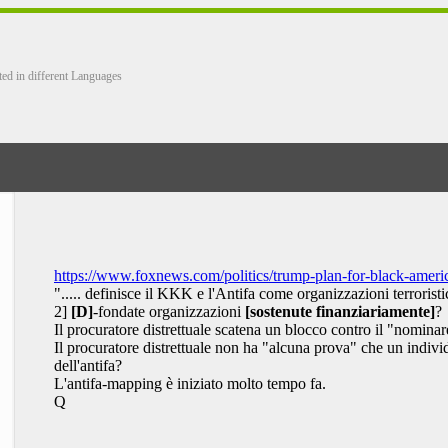
ted in different Languages
https://www.foxnews.com/politics/trump-plan-for-black-ameri
"..... definisce il KKK e l'Antifa come organizzazioni terroristi
2]
[D]
-fondate organizzazioni
[sostenute finanziariamente]
?
Il procuratore distrettuale scatena un blocco contro il "nominare 
Il procuratore distrettuale non ha "alcuna prova" che un indivi
dell'antifa?
L'antifa-mapping è iniziato molto tempo fa.
Q