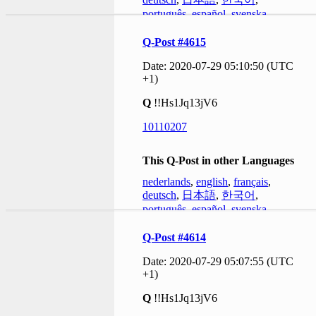
português
,
español
,
svenska
Q-Post #4615
Date: 2020-07-29 05:10:50 (UTC
+1)
Q
!!Hs1Jq13jV6
10110207
This Q-Post in other Languages
nederlands
,
english
,
français
,
deutsch
,
日本語
,
한국어
,
português
,
español
,
svenska
Q-Post #4614
Date: 2020-07-29 05:07:55 (UTC
+1)
Q
!!Hs1Jq13jV6