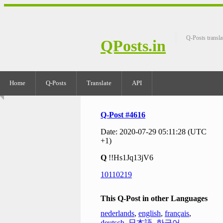
Q-Posts transla
QPosts.in
Home
Q-Posts
Translate
API
Q-Post #4616
Date: 2020-07-29 05:11:28 (UTC
+1)
Q
!!Hs1Jq13jV6
10110219
This Q-Post in other Languages
nederlands
,
english
,
français
,
deutsch
,
日本語
,
한국어
,