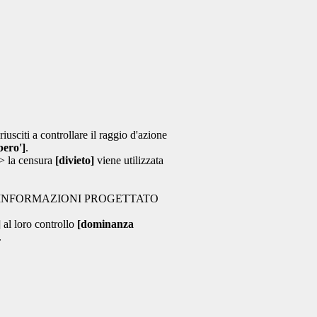
usciti a controllare il raggio d'azione
bero']
.
 > la censura
[divieto]
viene utilizzata
 INFORMAZIONI PROGETTATO
]
al loro controllo
[dominanza
.