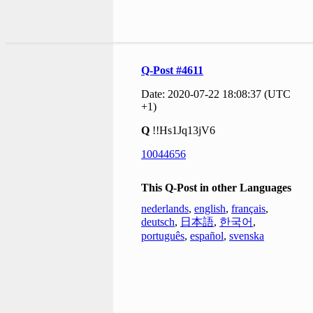
Q-Post #4611
Date: 2020-07-22 18:08:37 (UTC
+1)
Q
!!Hs1Jq13jV6
10044656
This Q-Post in other Languages
nederlands
,
english
,
français
,
deutsch
,
日本語
,
한국어
,
português
,
español
,
svenska