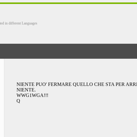
ted in different Languages
NIENTE PUO' FERMARE QUELLO CHE STA PER ARR
NIENTE.
WWG1WGA!!!
Q