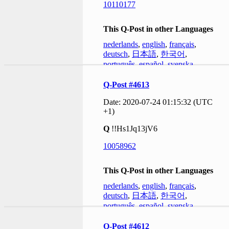
10110177
This Q-Post in other Languages
nederlands
,
english
,
français
,
deutsch
,
日本語
,
한국어
,
português
,
español
,
svenska
Q-Post #4613
Date: 2020-07-24 01:15:32 (UTC
+1)
Q
!!Hs1Jq13jV6
10058962
This Q-Post in other Languages
nederlands
,
english
,
français
,
deutsch
,
日本語
,
한국어
,
português
,
español
,
svenska
Q-Post #4612