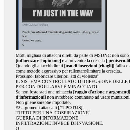
Molti migliaia di attacchi diretti da parte di MSDNC non sono ri
[influenzare l'opinione]
e a prevenire la crescita
['penisero-li
Quando gli attacchi diretti
[uso di inserzioni
[ritagli]
]
fallisce
come metodo aggressivo per rallentare/limitare la crescita..
Prossimo: fabbricare ulteriori 'atti di violenza'
IL SISTEMA CONTROLLATO DI DIFFUSIONE DELLE
PER CONTROLLARVI È MINACCIATO.
Se non foste stati una minaccia
[raggio d'azione e argomenti
d'informazioni]
non avrebbero continuato ad usare munizioni
Non gliene sarebbe importato.
#2 argomenti attaccatti
[#1 POTUS]
.
TUTTO PER UNA 'COSPIRAZIONE'
GUERRA DI INFORMAZIONE.
INFILTRAZIONE INVECE DI INVASIONE.
Q