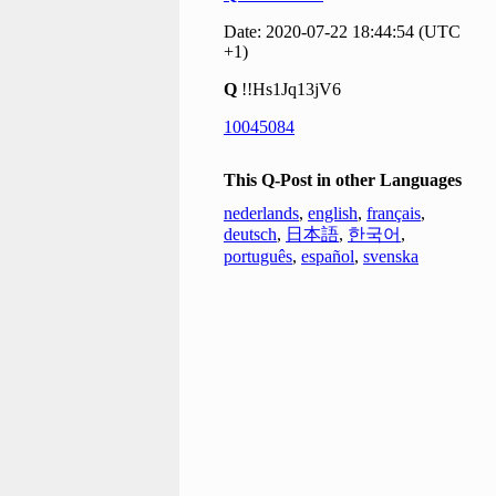
Date: 2020-07-22 18:44:54 (UTC
+1)
Q
!!Hs1Jq13jV6
10045084
This Q-Post in other Languages
nederlands
,
english
,
français
,
deutsch
,
日本語
,
한국어
,
português
,
español
,
svenska