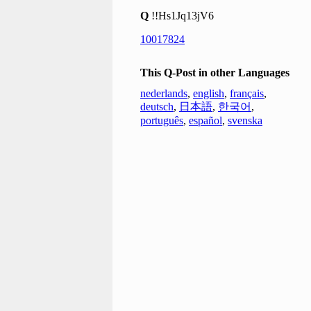
Q
!!Hs1Jq13jV6
10017824
This Q-Post in other Languages
nederlands
,
english
,
français
,
deutsch
,
日本語
,
한국어
,
português
,
español
,
svenska