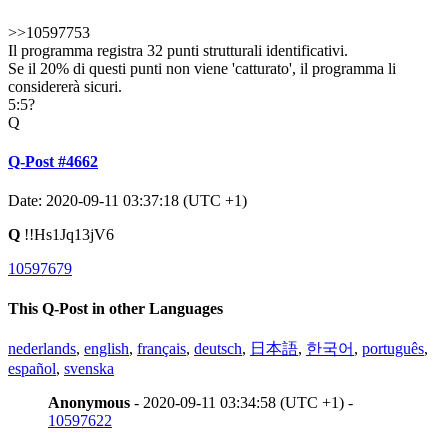
>>10597753
Il programma registra 32 punti strutturali identificativi.
Se il 20% di questi punti non viene 'catturato', il programma li
considererà sicuri.
5:5?
Q
Q-Post #4662
Date: 2020-09-11 03:37:18 (UTC +1)
Q
!!Hs1Jq13jV6
10597679
This Q-Post in other Languages
nederlands
,
english
,
français
,
deutsch
,
日本語
,
한국어
,
português
,
español
,
svenska
Anonymous
- 2020-09-11 03:34:58 (UTC +1) -
10597622