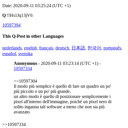
Date: 2020-09-11 03:25:24 (UTC +1)
Q
!!Hs1Jq13jV6
10597394
This Q-Post in other Languages
nederlands
,
english
,
français
,
deutsch
,
日本語
,
한국어
,
português
,
español
,
svenska
Anonymous
- 2020-09-11 03:23:14 (UTC +1) -
10597334
>>10597304
Il modo più semplice è quello di fare un quadro un po'
più piccolo o un po' più grande.
un altro modo è quello di posizionare semplicemente i
pixel all'interno dell'immagine, poiché un pixel nero di
solito inganna tali software a meno che non sia più
avanzato
>>10597334