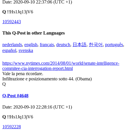
Date: 2020-09-10 22:37:06 (UTC +1)
Q
!!Hs1Jq13jV6
10592443
This Q-Post in other Languages
nederlands
,
english
,
français
,
deutsch
,
日本語
,
한국어
,
português
,
español
,
svenska
https://www.nytimes.com/2014/08/01/world/senate-intelligence-
commitee-cia-interrogation-report.html
Vale la pena ricordare.
Infiltrazione e posizionamento sotto 44. (Obama)
Q
Q-Post #4648
Date: 2020-09-10 22:28:16 (UTC +1)
Q
!!Hs1Jq13jV6
10592228