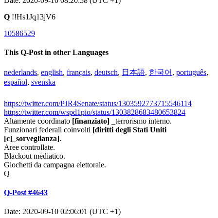
Date: 2020-09-10 08:20:58 (UTC +1)
Q
!!Hs1Jq13jV6
10586529
This Q-Post in other Languages
nederlands
,
english
,
français
,
deutsch
,
日本語
,
한국어
,
português
,
español
,
svenska
https://twitter.com/PJR4Senate/status/1303592773715546114
https://twitter.com/wspd1pio/status/1303828683480653824
Altamente coordinato
[finanziato]
_terrorismo interno.
Funzionari federali coinvolti
[diritti degli Stati Uniti
[c]
_sorveglianza]
.
Aree controllate.
Blackout mediatico.
Giochetti da campagna elettorale.
Q
Q-Post #4643
Date: 2020-09-10 02:06:01 (UTC +1)