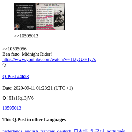
>>10595013
>>10595056
Ben fatto, Midnight Rider!
https://www.youtube.com/watch?v=Tt2yGzHfy7s
Q
Q-Post #4653
Date: 2020-09-11 01:23:21 (UTC +1)
Q
!!Hs1Jq13jV6
10595013
This Q-Post in other Languages
nederlands
,
english
,
français
,
deutsch
,
日本語
,
한국어
,
português
,