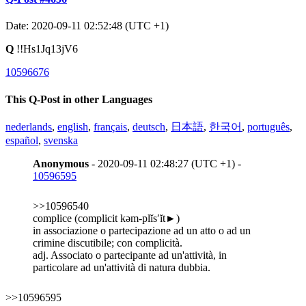
Date: 2020-09-11 02:52:48 (UTC +1)
Q
!!Hs1Jq13jV6
10596676
This Q-Post in other Languages
nederlands
,
english
,
français
,
deutsch
,
日本語
,
한국어
,
português
,
español
,
svenska
Anonymous
- 2020-09-11 02:48:27 (UTC +1) -
10596595
>>10596540
complice (complicit kəm-plĭs′ĭt►)
in associazione o partecipazione ad un atto o ad un
crimine discutibile; con complicità.
adj. Associato o partecipante ad un'attività, in
particolare ad un'attività di natura dubbia.
>>10596595