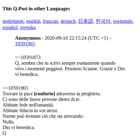
This Q-Post in other Languages
nederlands
,
english
,
français
,
deutsch
,
日本語
,
한국어
,
português
,
español
,
svenska
Anonymous
- 2020-09-10 22:15:24 (UTC +1) -
10591965
>>10591873
Q, sembra che tu scrivi sempre esattamente quando
vivo i momenti peggiori. Pensiero Sciame. Grazie e Dio
vi benedica.
>>10591965
Trovare la pace
[conforto]
attraverso la preghiera.
Ci sono delle brave persone dietro di te.
Abbiate fede nell'umanità.
Abbiate fiducia in voi stessi.
Niente può fermare ciò che sta arrivando.
Nulla.
Dio vi benedica.
Q