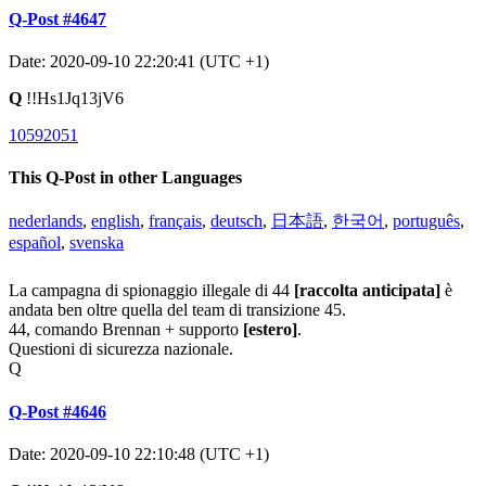
Q-Post #4647
Date: 2020-09-10 22:20:41 (UTC +1)
Q
!!Hs1Jq13jV6
10592051
This Q-Post in other Languages
nederlands
,
english
,
français
,
deutsch
,
日本語
,
한국어
,
português
,
español
,
svenska
La campagna di spionaggio illegale di 44
[raccolta anticipata]
è
andata ben oltre quella del team di transizione 45.
44, comando Brennan + supporto
[estero]
.
Questioni di sicurezza nazionale.
Q
Q-Post #4646
Date: 2020-09-10 22:10:48 (UTC +1)