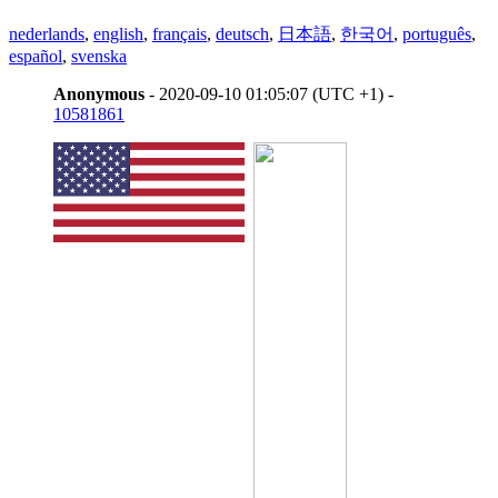
nederlands
,
english
,
français
,
deutsch
,
日本語
,
한국어
,
português
,
español
,
svenska
Anonymous
- 2020-09-10 01:05:07 (UTC +1) -
10581861