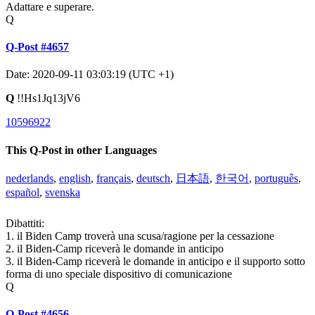
Adattare e superare.
Q
Q-Post #4657
Date: 2020-09-11 03:03:19 (UTC +1)
Q
!!Hs1Jq13jV6
10596922
This Q-Post in other Languages
nederlands
,
english
,
français
,
deutsch
,
日本語
,
한국어
,
português
,
español
,
svenska
Dibattiti:
1. il Biden Camp troverà una scusa/ragione per la cessazione
2. il Biden-Camp riceverà le domande in anticipo
3. il Biden-Camp riceverà le domande in anticipo e il supporto sotto
forma di uno speciale dispositivo di comunicazione
Q
Q-Post #4656