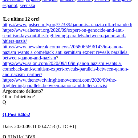
español
,
svenska
[Le ultime 12 ore]
https://www.justsecurity.org/72339/qanon-is-a-nazi-cult-rebranded/
https://www.alternet.org/2020/09/expert-on-genocide-and-anti-
semitism-lays-out-the-frightening-parallels-between-qanon-and-
hitlers-nazis/
https://www.newsbreak.com/news/2058065696143/in-qanon-
nazism-wants-a-comeback-anti-semitism-expert-reveals-parallels-
between-qanon-and-nazism
?
https://www.salon.com/2020/09/10/in-qanon-nazism-wants-a-
comeback-anti-semitism-expert-reveals-parallels-between-qanon-
and-nazism_partner/
https://www.thenewcivilrightsmovement.com/2020/09/the-
frightening-parallels-between-qanon-and-hitlers-nazis/
Argomento delicato?
Oltre l'obiettivo?
Q
Q-Post #4652
Date: 2020-09-11 00:47:53 (UTC +1)
Q
!!Hs1Jq13jV6