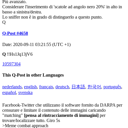
Più avanzato.
Considerare l'inserimento di 'scatole ad angolo nero 20%' in alto in
basso a sinistra/destra.
Lo sniffer non è in grado di distinguerlo a questo punto.
Q
Q-Post #4658
Date: 2020-09-11 03:21:55 (UTC +1)
Q
!!Hs1Jq13jV6
10597304
This Q-Post in other Languages
nederlands
,
english
,
français
,
deutsch
,
日本語
,
한국어
,
português
,
español
,
svenska
Facebook-Twitter che utilizzano il software fornito da DARPA per
censurare e limitare il contenuto delle immagini caricando
"matching"
[pensa al rintracciamento di immagini]
per
trovare/localizzare tutto. Giro 5s
>Meme combat approach