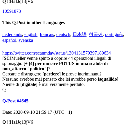
Q
!!Hs1Jq13jV6
10591873
This Q-Post in other Languages
nederlands
,
english
,
français
,
deutsch
,
日本語
,
한국어
,
português
,
español
,
svenska
https://twitter.com/seanmdav/status/1304131579397189634
[SC]
Mueller venne spinto a coprire 44 operazioni illegali di
spionaggio
[+
[4]
per murare POTUS in una scatola di
non_attacco "politico"]
?
Cercare e distruggere
[perdere]
le prove incriminanti?
Nessuno avrebbe mai pensato che lei avrebbe perso
[squallido]
.
Niente di
[digitale]
è mai veramente perduto.
Q
Q-Post #4645
Date: 2020-09-10 21:59:17 (UTC +1)
Q
!!Hs1Jq13jV6