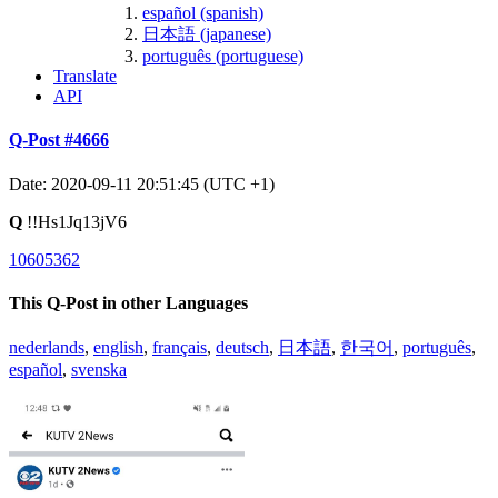
español (spanish)
日本語 (japanese)
português (portuguese)
Translate
API
Q-Post #4666
Date: 2020-09-11 20:51:45 (UTC +1)
Q
!!Hs1Jq13jV6
10605362
This Q-Post in other Languages
nederlands
,
english
,
français
,
deutsch
,
日本語
,
한국어
,
português
,
español
,
svenska