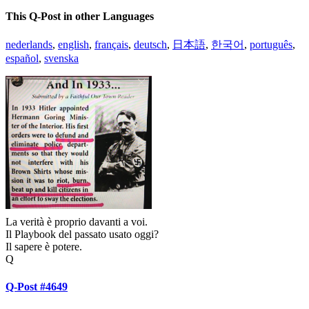
This Q-Post in other Languages
nederlands
,
english
,
français
,
deutsch
,
日本語
,
한국어
,
português
,
español
,
svenska
La verità è proprio davanti a voi.
Il Playbook del passato usato oggi?
Il sapere è potere.
Q
Q-Post #4649