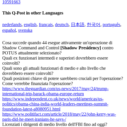
10591663
This Q-Post in other Languages
nederlands
,
english
,
français
,
deutsch
,
日本語
,
한국어
,
português
,
español
,
svenska
Cosa succede quando 44 esegue attivamente un'operazione di
Shadow Command and Control
[Shadow Presidency]
contro
POTUS attualmente selezionato?
Quali ex funzionari intermedi e superiori dovrebbero essere
coinvolti?
Quali sono gli attuali funzionari di medio e alto livello che
dovrebbero essere coinvolti?
Quali posizioni chiave di potere sarebbero cruciali per l'operazione?
Come verrebbe finanziata l'operazione?
https://www.theguardian.com/us-news/2017/may/24/trump-
international-trip-barack-obama-europe-return
https://www.independent.co.uk/news/world/americas/us-
politics/obama-china-india-world-leaders-meetings-summit-
foundation-latest-a8080951.html
https://www.politifact.com/article/2018/may/22/john-kerry-was-
paris-did-he-meet-iranians-he-says-/
Licenziati i dirigenti di medio livello dell'FBI fino ad oggi?