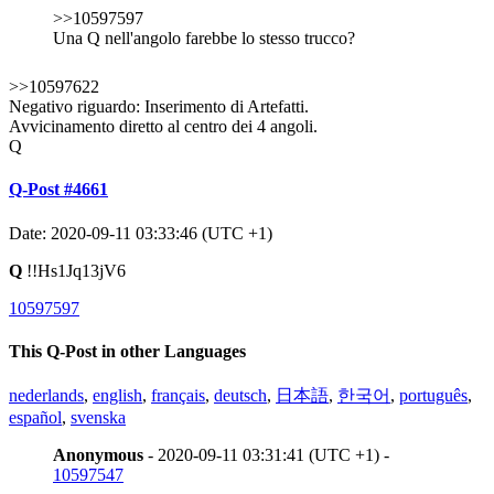
>>10597597
Una Q nell'angolo farebbe lo stesso trucco?
>>10597622
Negativo riguardo: Inserimento di Artefatti.
Avvicinamento diretto al centro dei 4 angoli.
Q
Q-Post #4661
Date: 2020-09-11 03:33:46 (UTC +1)
Q
!!Hs1Jq13jV6
10597597
This Q-Post in other Languages
nederlands
,
english
,
français
,
deutsch
,
日本語
,
한국어
,
português
,
español
,
svenska
Anonymous
- 2020-09-11 03:31:41 (UTC +1) -
10597547