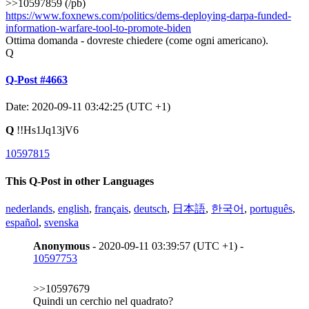
>>10597859 (/pb)
https://www.foxnews.com/politics/dems-deploying-darpa-funded-
information-warfare-tool-to-promote-biden
Ottima domanda - dovreste chiedere (come ogni americano).
Q
Q-Post #4663
Date: 2020-09-11 03:42:25 (UTC +1)
Q
!!Hs1Jq13jV6
10597815
This Q-Post in other Languages
nederlands
,
english
,
français
,
deutsch
,
日本語
,
한국어
,
português
,
español
,
svenska
Anonymous
- 2020-09-11 03:39:57 (UTC +1) -
10597753
>>10597679
Quindi un cerchio nel quadrato?