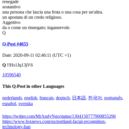
renegade
sostantivo
una persona che lascia una festa o una cosa per un'altra.
un apostata di un credo religioso.
Aggettivo
da o come un rinnegato; ingannevole.
Q
Q-Post #4655
Date: 2020-09-11 02:46:11 (UTC +1)
Q
!!Hs1Jq13jV6
10596540
This Q-Post in other Languages
nederlands
,
english
,
français
,
deutsch
,
日本語
,
한국어
,
português
,
español
,
svenska
https://twitter.com/MrAndyNgo/status/1304150777900855296
https://www.foxnews.com/us/portland-facial-recognition-
technology-ban