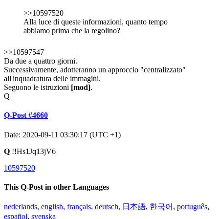
>>10597520
Alla luce di queste informazioni, quanto tempo
abbiamo prima che la regolino?
>>10597547
Da due a quattro giorni.
Successivamente, adotteranno un approccio "centralizzato"
all'inquadratura delle immagini.
Seguono le istruzioni
[mod]
.
Q
Q-Post #4660
Date: 2020-09-11 03:30:17 (UTC +1)
Q
!!Hs1Jq13jV6
10597520
This Q-Post in other Languages
nederlands
,
english
,
français
,
deutsch
,
日本語
,
한국어
,
português
,
español
,
svenska