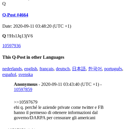
Q
Q-Post #4664
Date: 2020-09-11 03:48:20 (UTC +1)
Q
!!Hs1Jq13jV6
10597936
This Q-Post in other Languages
nederlands
,
english
,
français
,
deutsch
,
日本語
,
한국어
,
português
,
español
,
svenska
Anonymous
- 2020-09-11 03:43:40 (UTC +1) -
10597859
>>10597679
ehi q. perché le aziende private come twitter e FB
hanno il permesso di ottenere informazioni dal
governo/DARPA per censurare gli americani