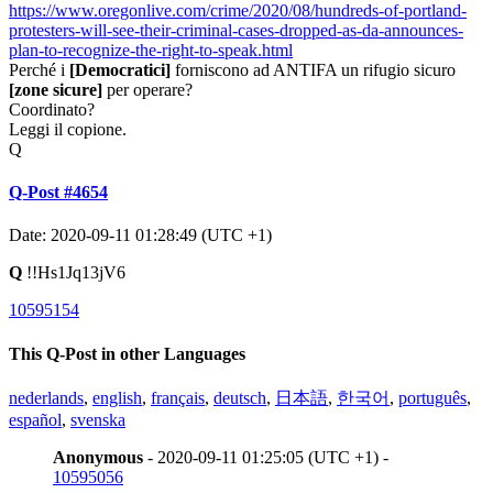
https://www.oregonlive.com/crime/2020/08/hundreds-of-portland-
protesters-will-see-their-criminal-cases-dropped-as-da-announces-
plan-to-recognize-the-right-to-speak.html
Perché i
[Democratici]
forniscono ad ANTIFA un rifugio sicuro
[zone sicure]
per operare?
Coordinato?
Leggi il copione.
Q
Q-Post #4654
Date: 2020-09-11 01:28:49 (UTC +1)
Q
!!Hs1Jq13jV6
10595154
This Q-Post in other Languages
nederlands
,
english
,
français
,
deutsch
,
日本語
,
한국어
,
português
,
español
,
svenska
Anonymous
- 2020-09-11 01:25:05 (UTC +1) -
10595056