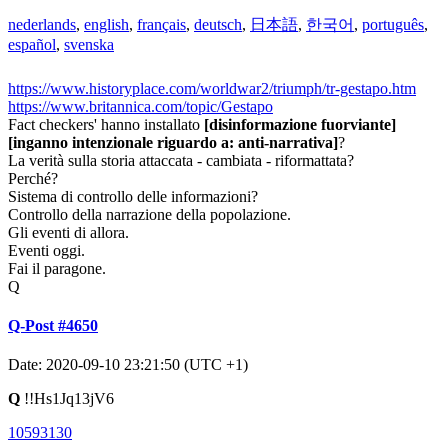
nederlands
,
english
,
français
,
deutsch
,
日本語
,
한국어
,
português
,
español
,
svenska
https://www.historyplace.com/worldwar2/triumph/tr-gestapo.htm
https://www.britannica.com/topic/Gestapo
Fact checkers' hanno installato
[disinformazione fuorviante]
[inganno intenzionale riguardo a: anti-narrativa]
?
La verità sulla storia attaccata - cambiata - riformattata?
Perché?
Sistema di controllo delle informazioni?
Controllo della narrazione della popolazione.
Gli eventi di allora.
Eventi oggi.
Fai il paragone.
Q
Q-Post #4650
Date: 2020-09-10 23:21:50 (UTC +1)
Q
!!Hs1Jq13jV6
10593130