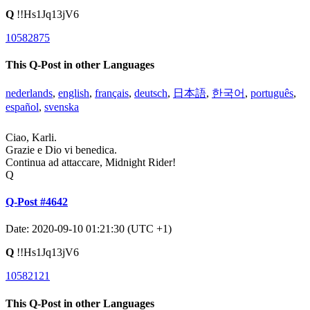
Q
!!Hs1Jq13jV6
10582875
This Q-Post in other Languages
nederlands
,
english
,
français
,
deutsch
,
日本語
,
한국어
,
português
,
español
,
svenska
Ciao, Karli.
Grazie e Dio vi benedica.
Continua ad attaccare, Midnight Rider!
Q
Q-Post #4642
Date: 2020-09-10 01:21:30 (UTC +1)
Q
!!Hs1Jq13jV6
10582121
This Q-Post in other Languages