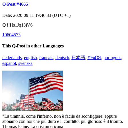
Q-Post #4665
Date: 2020-09-11 19:46:33 (UTC +1)
Q
!!Hs1Jq13jV6
10604573
This Q-Post in other Languages
nederlands
,
english
,
français
,
deutsch
,
日本語
,
한국어
,
português
,
español
,
svenska
"La tirannia, come l'inferno, non è facile da sconfiggere; eppure
abbiamo con noi che più duro è il conflitto, più glorioso è il trionfo. -
Thomas Paine, La crisi americana