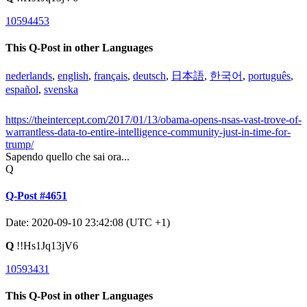
10594453
This Q-Post in other Languages
nederlands
,
english
,
français
,
deutsch
,
日本語
,
한국어
,
português
,
español
,
svenska
https://theintercept.com/2017/01/13/obama-opens-nsas-vast-trove-of-
warrantless-data-to-entire-intelligence-community-just-in-time-for-
trump/
Sapendo quello che sai ora...
Q
Q-Post #4651
Date: 2020-09-10 23:42:08 (UTC +1)
Q
!!Hs1Jq13jV6
10593431
This Q-Post in other Languages