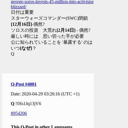
george-soros-invests-45-million-into-activision-
blizzard/
日付は重要
スターウォーズコマンダー(SWC)閉鎖
[12月16日]
-偶然?
ソロスの投資 大荒れ
[2月14日]
- 偶然?
厳しい時には 思い切った手が必要
公に知られていることを '暴露する' のは
いつ
[なぜ]
？
Q
Q-Post #4001
Date: 2020-04-29 03:26:16 (UTC +1)
Q
!!Hs1Jq13jV6
8954206
This Q-Post in other Languages