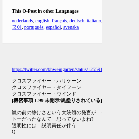
This Q-Post in other Languages
nederlands
,
english
,
français
,
deutsch
,
italiano
,
한
국어
,
português
,
español
,
svenska
https://twitter.com/bhweingarten/status/12559162793257000971
クロスファイヤー・ハリケーン
クロスファイヤー・タイフーン
クロスファイヤー・ウインド
[機密事項 1-99 未開示/黒塗りされている]
嵐の前の静けさという大統領の発言が テキ
トーだったなんて 思ってないよね?
透明性には 説明責任が伴う
Q