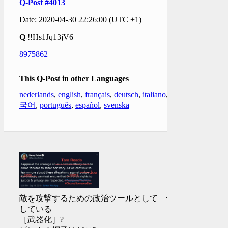
Q-Post #4013
Date: 2020-04-30 22:26:00 (UTC +1)
Q
!!Hs1Jq13jV6
8975862
This Q-Post in other Languages
nederlands
,
english
,
français
,
deutsch
,
italiano
,
한
국어
,
português
,
español
,
svenska
敵を攻撃するための政治ツールとして 使用
している
［武器化］?