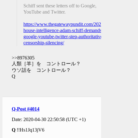
Schiff sent these letters off to Google,
YouTube and Twitter.
https://www.thegatewaypundit.com/2020/04/head-
house-intelligence-adam-schiff-demands-
google-youtube-twitter-step-authoritative-
censorship-silencing/
>>8976305
人類［羊］を コントロール？
ウソ話を コントロール？
Q
Q-Post #4014
Date: 2020-04-30 22:50:58 (UTC +1)
Q
!!Hs1Jq13jV6