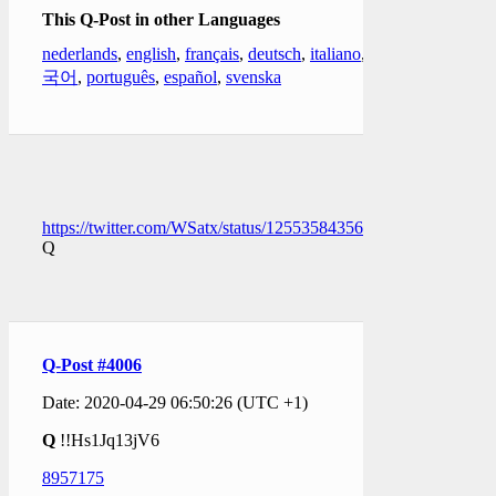
This Q-Post in other Languages
nederlands
,
english
,
français
,
deutsch
,
italiano
,
한
국어
,
português
,
español
,
svenska
https://twitter.com/WSatx/status/1255358435652222976
Q
Q-Post #4006
Date: 2020-04-29 06:50:26 (UTC +1)
Q
!!Hs1Jq13jV6
8957175