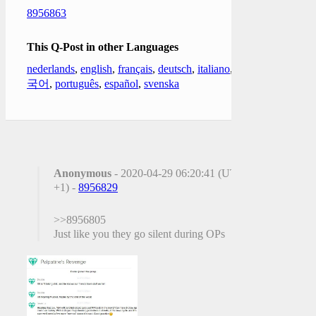
8956863
This Q-Post in other Languages
nederlands
,
english
,
français
,
deutsch
,
italiano
,
한
국어
,
português
,
español
,
svenska
Anonymous
- 2020-04-29 06:20:41 (UTC
+1) -
8956829
>>8956805
Just like you they go silent during OPs