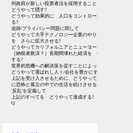
州政府が新しい投票者法を採用することを
どうやって隠す?
どうやって効果的に 人口をコントロールす
る?
追跡/プライバシー問題に関して
どうやって大手テクノロジー企業のやりすぎ
を さらに拡大させる?
どうやってカリフォルニアとニューヨークの
［納税者救済？］長期間壊れた経済を 修正
する?
世界的危機への解決策を促すことによって、
どうやって選ばれし人々/会社を豊かにする?
上記を受け入させるために、どうやって人々
に恐怖と孤立の中での生活を続けさせる?
'反乱'を定義して
上記のすべてを どうやって達成する?
Q