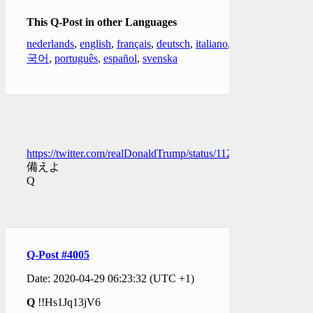
This Q-Post in other Languages
nederlands
,
english
,
français
,
deutsch
,
italiano
,
한
국어
,
português
,
español
,
svenska
https://twitter.com/realDonaldTrump/status/11293437427485696
備えよ
Q
Q-Post #4005
Date: 2020-04-29 06:23:32 (UTC +1)
Q
!!Hs1Jq13jV6