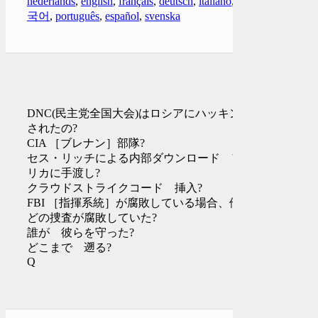
nederlands
,
english
,
français
,
deutsch
,
italiano
,
한
국어
,
português
,
español
,
svenska
DNC(民主党全国大会)はロシアにハッキング
されたの?
CIA ［ブレナン］部隊?
セス・リッチによる内部ダウンロード アメ
リカに手渡し?
クラウドストライクコード 挿入?
FBI ［指揮系統］が腐敗している場合、他に
どの捜査が腐敗していた?
誰が 彼らを守った?
どこまで 遡る?
Q