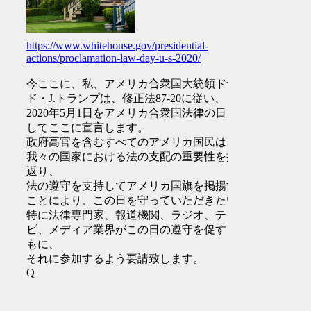
https://www.whitehouse.gov/presidential-
actions/proclamation-law-day-u-s-2020/
今ここに、私、アメリカ合衆国大統領ドナル
ド・J.トランプは、修正法87-20に従い、
2020年5月1日をアメリカ合衆国法律の日 と
してここに宣言します。
政府高官を含むすべてのアメリカ国民は、
我々の国家における法の支配の重要性を振り
返り、
法の遵守を支持してアメリカ国旗を掲揚する
ことにより、この日を守っていただきたい。
特に法律専門家、報道機関、ラジオ、テレ
ビ、メディア業界がこの日の遵守を促すとと
もに、
それに参加するよう要請致します。
Q