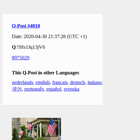
Q-Post #4010
Date: 2020-04-30 21:37:28 (UTC +1)
Q
!!Hs1Jq13jV6
8975029
This Q-Post in other Languages
nederlands
,
english
,
français
,
deutsch
,
italiano
,
한
국어
,
português
,
español
,
svenska