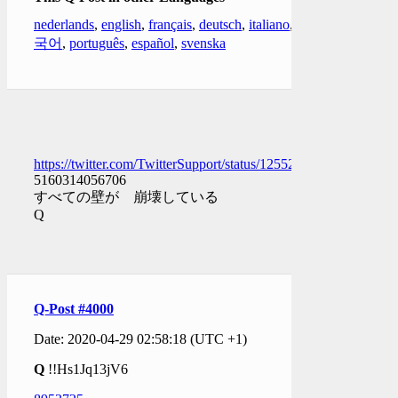
nederlands
,
english
,
français
,
deutsch
,
italiano
,
한
국어
,
português
,
español
,
svenska
https://twitter.com/TwitterSupport/status/125528
5160314056706
すべての壁が 崩壊している
Q
Q-Post #4000
Date: 2020-04-29 02:58:18 (UTC +1)
Q
!!Hs1Jq13jV6