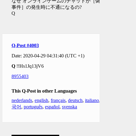
なぜ オンラインゲームのチャットが［偽旗
事件］の発生時に不通になるの?
Q
Q-Post #4003
Date: 2020-04-29 04:31:40 (UTC +1)
Q
!!Hs1Jq13jV6
8955403
This Q-Post in other Languages
nederlands
,
english
,
français
,
deutsch
,
italiano
,
한
국어
,
português
,
español
,
svenska