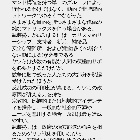
マンド構造を持つ単一のグループによって
行われるわけではなく、動的で非階層的なネ
ットワークでゆるくつながった、
さまざまな目的を持つさまざまな傀儡の、複
雑なマトリックスを伴う場合がある。
武装勢力が成功するには カリスマ的リーダ
ーシップ、支持者、新兵、補給品、
安全な避難所、および資金(多くの場合 違法
な活動による)が必要である。
ヤツらは少数の有能な人間の積極的サポート
を必要とするだけだが、
競争に勝つ残った人たちの大部分を黙認して
受け入れたほうが
反乱成功の可能性が高まる。ヤツらの政治的
原因が訴える力を持ち、
宗教的、部族的または地域的アイデンティテ
ィを操作し、一般的な社会的不満や
ニーズを悪用する場合 反乱は最も達成され
やすい。
武装勢力は 政府の治安部隊の強みを相殺す
るためゲリラ戦術を用いながら、