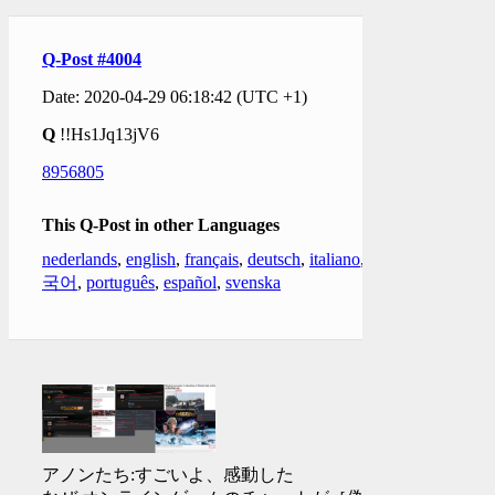
Q-Post #4004
Date: 2020-04-29 06:18:42 (UTC +1)
Q
!!Hs1Jq13jV6
8956805
This Q-Post in other Languages
nederlands
,
english
,
français
,
deutsch
,
italiano
,
한
국어
,
português
,
español
,
svenska
アノンたち:すごいよ、感動した