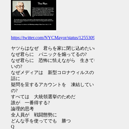
https://twitter.com/NYCMayor/status/1255309615883063297
ヤツらはなぜ 君らを家に閉じ込めたいの?
なぜ君らに パニックを煽ってるの?
なぜ君らに 恐怖に怯えながら 生きて欲し
いの?
なぜメディアは 新型コロナウィルスのウソ
話に
疑問を呈するアカウントを 凍結している
の?
すべては 大統領選挙のためだ
誰が 一番得する?
論理的思考
全人員が 戦闘態勢に
どんな手を使ってでも 勝つ
Q