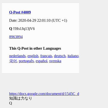
Q-Post #4009
Date: 2020-04-29 22:01:10 (UTC +1)
Q
!!Hs1Jq13jV6
8963894
This Q-Post in other Languages
nederlands
,
english
,
français
,
deutsch
,
italiano
,
한
국어
,
português
,
español
,
svenska
https://docs.google.com/document/d/1545C_dJWMIAgqeLEs
知識は力なり
Q