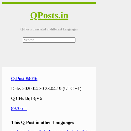
QPosts.in
Q-Posts translated in different Languages
Q-Post #4016
Date: 2020-04-30 23:04:19 (UTC +1)
Q
!!Hs1Jq13jV6
8976611
This Q-Post in other Languages