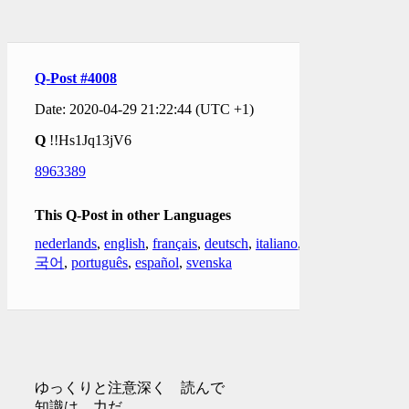
Q-Post #4008
Date: 2020-04-29 21:22:44 (UTC +1)
Q
!!Hs1Jq13jV6
8963389
This Q-Post in other Languages
nederlands
,
english
,
français
,
deutsch
,
italiano
,
한
국어
,
português
,
español
,
svenska
ゆっくりと注意深く 読んで
知識は 力だ