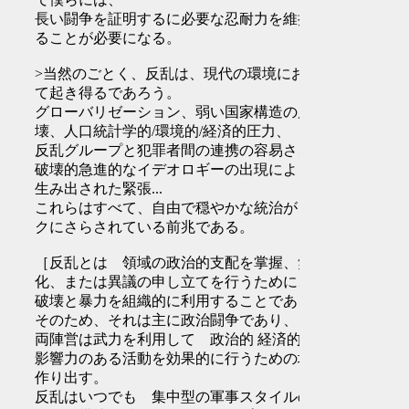
長い闘争を証明するに必要な忍耐力を維持す
ることが必要になる。
>当然のごとく、反乱は、現代の環境におい
て起き得るであろう。
グローバリゼーション、弱い国家構造の崩
壊、人口統計学的/環境的/経済的圧力、
反乱グループと犯罪者間の連携の容易さ、
破壊的急進的なイデオロギーの出現によって
生み出された緊張...
これらはすべて、自由で穏やかな統治がリス
クにさらされている前兆である。
［反乱とは 領域の政治的支配を掌握、無効
化、または異議の申し立てを行うために、
破壊と暴力を組織的に利用することである。
そのため、それは主に政治闘争であり、
両陣営は武力を利用して 政治的 経済的に
影響力のある活動を効果的に行うための場を
作り出す。
反乱はいつでも 集中型の軍事スタイルのコ