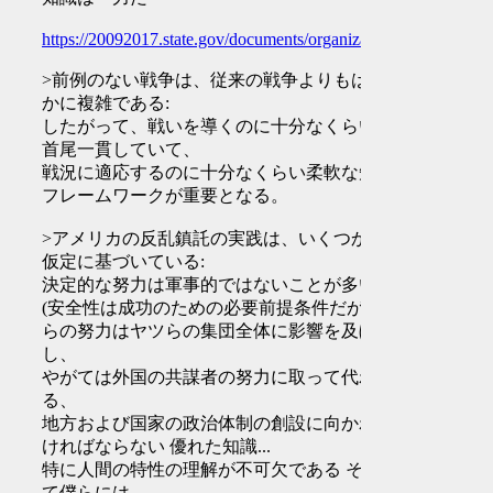
https://20092017.state.gov/documents/organization/119629.pdf
>前例のない戦争は、従来の戦争よりもはる
かに複雑である:
したがって、戦いを導くのに十分なくらいに
首尾一貫していて、
戦況に適応するのに十分なくらい柔軟な知的
フレームワークが重要となる。
>アメリカの反乱鎮託の実践は、いくつかの
仮定に基づいている:
決定的な努力は軍事的ではないことが多い
(安全性は成功のための必要前提条件だが)僕
らの努力はヤツらの集団全体に影響を及ぼ
し、
やがては外国の共謀者の努力に取って代わ
る、
地方および国家の政治体制の創設に向かわな
ければならない 優れた知識...
特に人間の特性の理解が不可欠である そし
て僕らには、