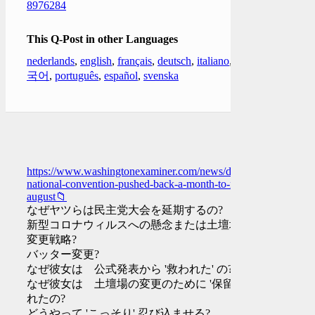
8976284
This Q-Post in other Languages
nederlands
,
english
,
français
,
deutsch
,
italiano
,
한
국어
,
português
,
español
,
svenska
https://www.washingtonexaminer.com/news/democratic-
national-convention-pushed-back-a-month-to-mid-
august📁
なぜヤツらは民主党大会を延期するの?
新型コロナウィルスへの懸念または土壇場の
変更戦略?
バッター変更?
なぜ彼女は 公式発表から '救われた' の?
なぜ彼女は 土壇場の変更のために '保留' さ
れたの?
どうやって 'こっそり' 忍び込ませる?