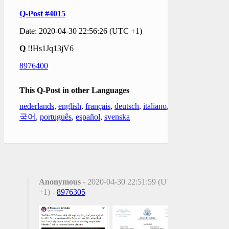
Q-Post #4015
Date: 2020-04-30 22:56:26 (UTC +1)
Q
!!Hs1Jq13jV6
8976400
This Q-Post in other Languages
nederlands
,
english
,
français
,
deutsch
,
italiano
,
한
국어
,
português
,
español
,
svenska
Anonymous
- 2020-04-30 22:51:59 (UTC
+1) -
8976305