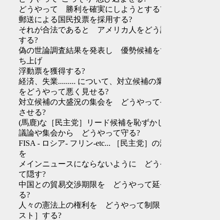
どうやって 勝利を確実にしようとする?
郵送による国民投票を採用する?
それが合法であると アメリカ人をどう説得
する?
偽の世論調査結果を発表し 優勢候補をでっ
ち上げ
浮動票を獲得する?
経済、失業......... について、対立候補の業績
をどうやって悪く見せる?
対立候補の大盛況の集会を どうやってやめ
させる?
(馬鹿)な［民主党］リード候補を恥ずかしい
議論や集会から どうやって守る?
FISA - ロシア- フリン-etc... ［民主党］の汚職
を
メインニュースにならないように どうやっ
て隠す?
中国との貿易交渉期限を どうやって延長す
る?
人々の憲法上の権利を どうやって制限［テ
スト］する?