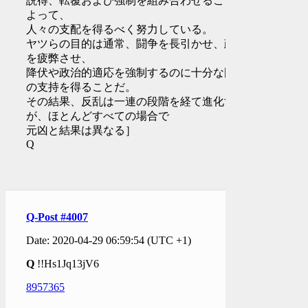
説得、転覆および強制を組み合わせることに
よって、
人々の支配を得るべく努力している。
ヤツらの目的は通常、闘争を長引かせ、政府
を疲弊させ、
降伏や政治的適応を強制するのに十分な国民
の支持を得ることだ。
その結果、反乱は一連の段階を経て進化する
が、ほとんどすべての場合で
元凶と結果は異なる］
Q
Q-Post #4007
Date: 2020-04-29 06:59:54 (UTC +1)
Q
!!Hs1Jq13jV6
8957365