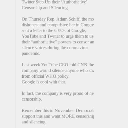
Twitter Step Up their ‘Authoritative’
Censorship and Silencing
On Thursday Rep. Adam Schiff, the most
dishonest and compulsive liar in Congress,
sent a letter to the CEOs of Google,
YouTube and Twitter to urge them to use
their “authoritative” powers to censor and
silence voices during the coronavirus
pandemic.
Last week YouTube CEO told CNN the
company would silence anyone who strayed
from official WHO policy.
Google is cool with that.
In fact, the company is very proud of her
censorship.
Remember this in November. Democrats
support this and want MORE censorship
and silencing.