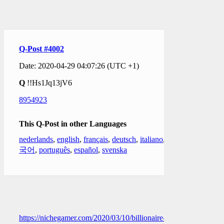
Q-Post #4002
Date: 2020-04-29 04:07:26 (UTC +1)
Q
!!Hs1Jq13jV6
8954923
This Q-Post in other Languages
nederlands
,
english
,
français
,
deutsch
,
italiano
,
한
국어
,
português
,
español
,
svenska
https://nichegamer.com/2020/03/10/billionaire-