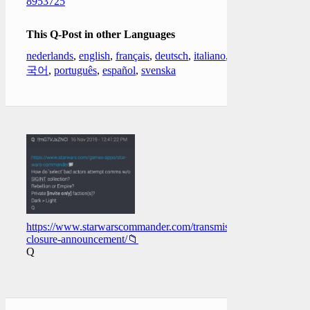
8953725
This Q-Post in other Languages
nederlands
,
english
,
français
,
deutsch
,
italiano
,
한
국어
,
português
,
español
,
svenska
https://www.starwarscommander.com/transmissions/game-
closure-announcement/📁
Q