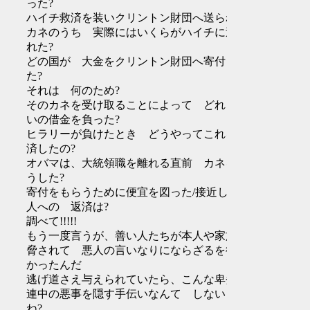
った?
ハイチ救済を装いクリントン財団へ送られた
カネのうち 実際にはいくらがハイチに送ら
れた?
どの国が 大金をクリントン財団へ寄付し
た?
それは 何のため?
そのカネを受け取ることによって どれくら
いの借金を負った?
ヒラリーが負けたとき どうやってこれを返
済したの?
オバマは、大統領職を離れる直前 カネをど
うした?
寄付をもらうために便宜を図った/接近した
人への 返済は?
調べて!!!!!
もう一度言うが、善い人たちが本人や家族を
脅されて 悪人の言いなりにならざるを得な
かったんだ
逃げ道さえ与えられていたら、こんな卑劣な
連中の悪事を隠す手伝いなんて しないよ
ね?