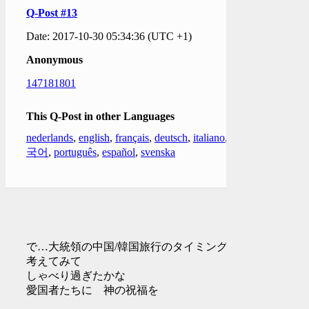
Q-Post #13
Date: 2017-10-30 05:34:36 (UTC +1)
Anonymous
147181801
This Q-Post in other Languages
nederlands
,
english
,
français
,
deutsch
,
italiano
,
한
국어
,
português
,
español
,
svenska
で…大統領の中国/韓国旅行のタイミングを
考えてみて
しゃべり過ぎたかな
愛国者たちに 神の祝福を