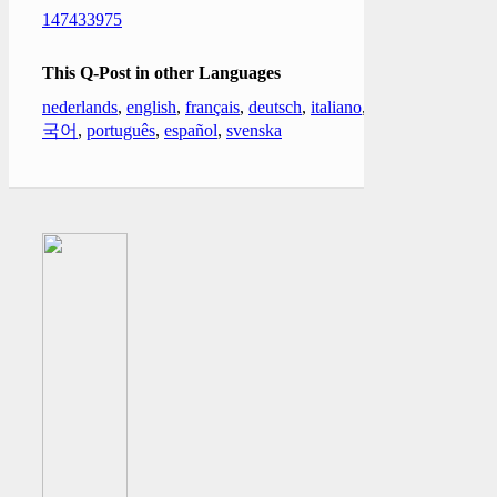
147433975
This Q-Post in other Languages
nederlands
,
english
,
français
,
deutsch
,
italiano
,
한
국어
,
português
,
español
,
svenska