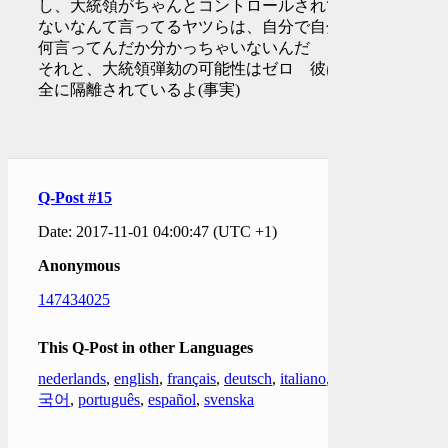
し、大統領がちゃんとコントロールされてい
ないなんて言ってるヤツらは、自分で自分が
何言ってんだか分かっちゃいないんだ
それと、大統領弾劾の可能性はゼロ 彼は完
全に隔離されているよ(事実)
Q-Post #15
Date: 2017-11-01 04:00:47 (UTC +1)
Anonymous
147434025
This Q-Post in other Languages
nederlands
,
english
,
français
,
deutsch
,
italiano
,
한
국어
,
português
,
español
,
svenska