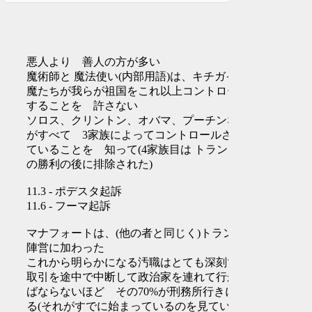
悪人より 善人の方が多い
魔術師と 魔法使い(内部用語)は、キチガイ悪
魔たちが我らが祖国をこれ以上コントロール
することを 許さない
ソロス、クリントン、オバマ、プーチンなど
がすべて 3家族によってコントロールされ
ていることを 知って(4家族目は トランプ
の勝利の後に排除された)
11.3 - ポデスタ起訴
11.6 - フーマ起訴
マナフォートは、(他の者と同じく)トランプ
陣営に加わった
これから明らかになる汚職はとても深刻で、
取引を途中で中断して政治家を連れて行かね
ばならないほど その70%が刑務所行きにな
る(それがすでに始まっているのを見ている)