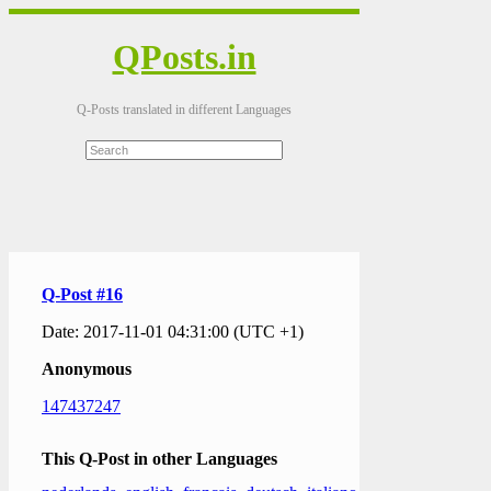
QPosts.in
Q-Posts translated in different Languages
Q-Post #16
Date: 2017-11-01 04:31:00 (UTC +1)
Anonymous
147437247
This Q-Post in other Languages