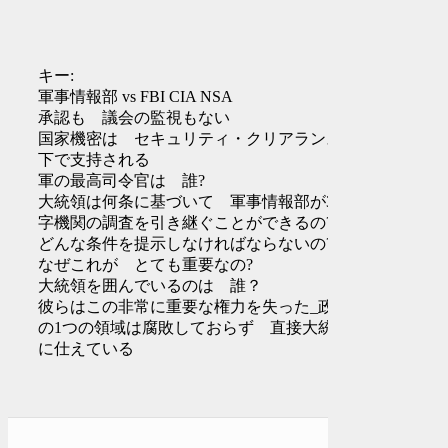
キー:
軍事情報部 vs FBI CIA NSA
承認も 議会の監視もない
国家機密は セキュリティ・クリアランスの
下で支持される
軍の最高司令官は 誰?
大統領は何条に基づいて 軍事情報部が3文
字機関の調査を引き継ぐことができるの?
どんな条件を提示しなければならないの?
なぜこれが とても重要なの?
大統領を囲んでいるのは 誰？
彼らはこの非常に重要な権力を失った_政府
の1つの領域は腐敗しておらず 直接大統領
に仕えている