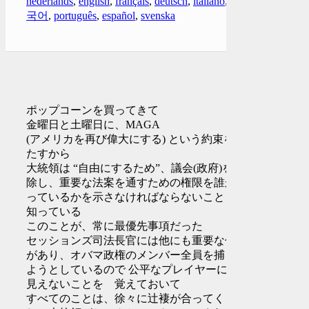
nederlands
,
english
,
français
,
deutsch
,
italiano
,
한
국어
,
português
,
español
,
svenska
ポップコーンを買ってきて
金曜日と土曜日に、MAGA
(アメリカを再び偉大にする) という約束を果
たすから
大統領は “自由にするため”、議会(政府)を掃
除し、重要な法案を通すための権限を誰が持
っているかを示さなければならないことを
知っている
このことが、常に最優先事項だった
セッションズ司法長官には他にも重要な仕事
があり、オバマ政権のメンバー全員を捕まえ
ようとしているので 公平なプレイヤーには
見えないことを 覚えておいて
すべてのことは、徐々に辻褄が合ってくる