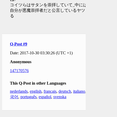
コイツらはサタンを崇拝していて_中には
自分が悪魔崇拝者だと公言しているヤツもい
る
Q-Post #9
Date: 2017-10-30 03:30:26 (UTC +1)
Anonymous
147170576
This Q-Post in other Languages
nederlands
,
english
,
français
,
deutsch
,
italiano
,
한
국어
,
português
,
español
,
svenska