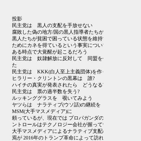
投影
民主党は 黒人の支配を手放せない
腐敗した偽の地方/国の黒人指導者たちが、
黒人たちが貧困で困っている状態を維持する
ためにカネを得ているという事実について、
ある時点で大覚醒が起こるだろう
民主党は 奴隷解放に反対して 同盟を作っ
た
民主党は KKK(白人至上主義団体)を作った
ヒラリー・クリントンの黒幕は 誰?
ハイチの真実が発表されたら どうなる?
民主党は 票の過半数を失う?
ルッキンググラスを 覗いてみよう
ヤツらは ナラティブ(ウソ話)の継続を
MSM(大手マスメディア)に
頼っているが、現在では プロパガンダのコ
ントロールはテクノロジー会社が握っている
大手マスメディアによるナラティブ支配の終
焉が 2016年のトランプ革命によって訪れた