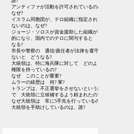
誰?
アンティファが活動を許可されているのは
なぜ?
イスラム同胞団が、テロ組織に指定されてい
ないのは、なぜ?
ジョージ・ソロスが資金援助した組織が暴力
的になり、国内でのテロに関与すると どう
なる?
市長や警察の 通信/責任者が法律を遵守し
ないと どうなる?
大統領は、特に海兵隊に対して どのような
権限を持っているの?
なぜ このことが重要?
ムラーの経歴は 何? 軍?
トランプは、不正選挙をさせないという約束
で 大統領に立候補するよう頼まれたの?
なぜ大統領は 常に5手先を行っているの?
大統領を手助けしているのは、誰?