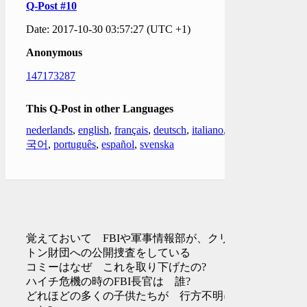
Q-Post #10
Date: 2017-10-30 03:57:27 (UTC +1)
Anonymous
147173287
This Q-Post in other Languages
nederlands
,
english
,
français
,
deutsch
,
italiano
,
한
국어
,
português
,
español
,
svenska
覚えておいて FBIや軍事情報部が、クリン
トン財団への公開捜査をしている
コミーはなぜ これを取り下げたの?
ハイチ危機の時のFBI長官は 誰?
どれほどの多くの子供たちが 行方不明にな