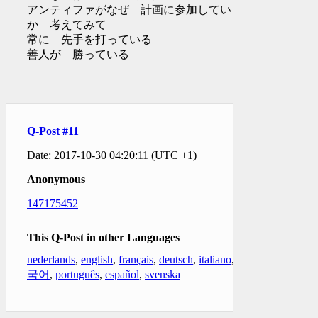
アンティファがなぜ 計画に参加しているの
か 考えてみて
常に 先手を打っている
善人が 勝っている
Q-Post #11
Date: 2017-10-30 04:20:11 (UTC +1)
Anonymous
147175452
This Q-Post in other Languages
nederlands
,
english
,
français
,
deutsch
,
italiano
,
한
국어
,
português
,
español
,
svenska