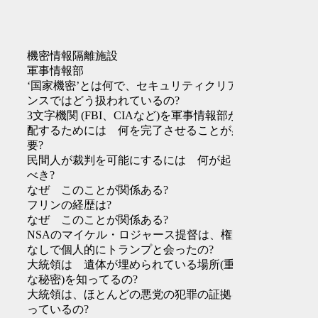
機密情報隔離施設
軍事情報部
‘国家機密’とは何で、セキュリティクリアラ
ンスではどう扱われているの?
3文字機関 (FBI、CIAなど)を軍事情報部が支
配するためには 何を完了させることが必
要?
民間人が裁判を可能にするには 何が起きる
べき?
なぜ このことが関係ある?
フリンの経歴は?
なぜ このことが関係ある?
NSAのマイケル・ロジャース提督は、権限
なしで個人的にトランプと会ったの?
大統領は 遺体が埋められている場所(重要
な秘密)を知ってるの?
大統領は、ほとんどの悪党の犯罪の証拠を握
っているの?