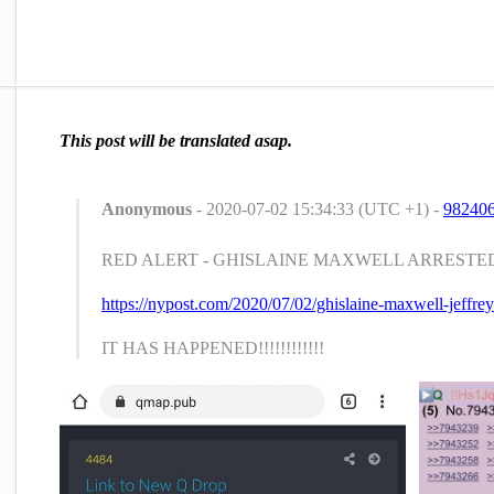
This post will be translated asap.
Anonymous
- 2020-07-02 15:34:33 (UTC +1) -
98240
RED ALERT - GHISLAINE MAXWELL ARRESTE
https://nypost.com/2020/07/02/ghislaine-maxwell-jeffrey-
IT HAS HAPPENED!!!!!!!!!!!!