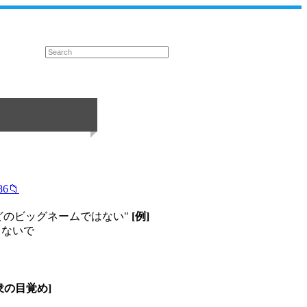
086📁
どのビッグネームではない"
[例]
しないで
衆の目覚め]