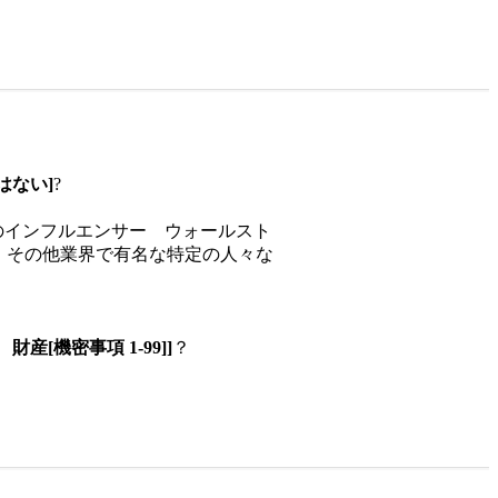
はない]
?
のインフルエンサー ウォールスト
 その他業界で有名な特定の人々な
 財産
[機密事項 1-99]
]
？