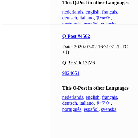
This Q-Post in other Languages
nederlands
,
english
,
français
,
deutsch
,
italiano
,
한국어
,
português
,
español
,
svenska
Q-Post #4562
Date: 2020-07-02 16:31:31 (UTC
+1)
Q
!!Hs1Jq13jV6
9824651
This Q-Post in other Languages
nederlands
,
english
,
français
,
deutsch
,
italiano
,
한국어
,
português
,
español
,
svenska