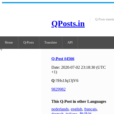
Q-Posts transla
QPosts.in
Home
Q-Posts
Translate
API
Q-Post #4566
Date: 2020-07-02 23:18:30 (UTC
+1)
Q
!!Hs1Jq13jV6
9829982
This Q-Post in other Languages
nederlands
,
english
,
français
,
deutsch
,
italiano
,
한국어
,