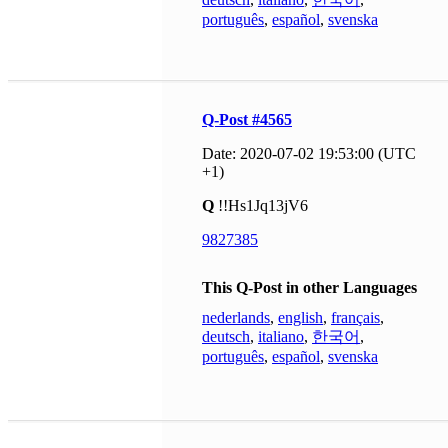
português
,
español
,
svenska
Q-Post #4565
Date: 2020-07-02 19:53:00 (UTC
+1)
Q
!!Hs1Jq13jV6
9827385
This Q-Post in other Languages
nederlands
,
english
,
français
,
deutsch
,
italiano
,
한국어
,
português
,
español
,
svenska