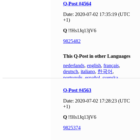
Q-Post #4564
Date: 2020-07-02 17:35:19 (UTC
+1)
Q
!!Hs1Jq13jV6
9825482
This Q-Post in other Languages
nederlands
,
english
,
français
,
deutsch
,
italiano
,
한국어
,
português
,
español
,
svenska
Q-Post #4563
Date: 2020-07-02 17:28:23 (UTC
+1)
Q
!!Hs1Jq13jV6
9825374