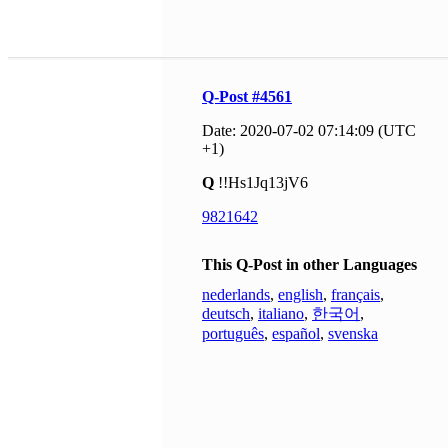
Q-Post #4561
Date: 2020-07-02 07:14:09 (UTC
+1)
Q
!!Hs1Jq13jV6
9821642
This Q-Post in other Languages
nederlands
,
english
,
français
,
deutsch
,
italiano
,
한국어
,
português
,
español
,
svenska