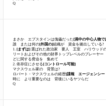
Q
まさか エプスタインは傀儡だった
[渦中の中心人物で
誰 または何の
[外国の]
組織が 資金を拠出している?
1.
[まずは]
選ばれた政治家 要人 王室 ハリウッド
リートおよびその他の財界トップレベルのプレーヤー
どに関する脅迫を 集めて
2. 依存症にさせる
[コントロール可能]
マクスウェル家の 背景は?
ロバート・マクスウェルの経歴
[諜報 エージェンシー
時に より重要なのは 背後にいるヤツらだ
Q