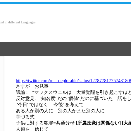
ted in different Languages
https://twitter.com/rn__deplorable/status/1278778177574318
さすが お見事
議論 : "マックスウェルは 大量覚醒を引き起こすほ
反対意見: '知名度' だの '価値' だのに基づいた 話を
'今日' ではなく '今後' を考えて
ある人が別の人に 別の人がまた別の人に
芋づる式
子供に対する犯罪=共通分母
[所属政党は関係ない]
[大
人類を 信じて