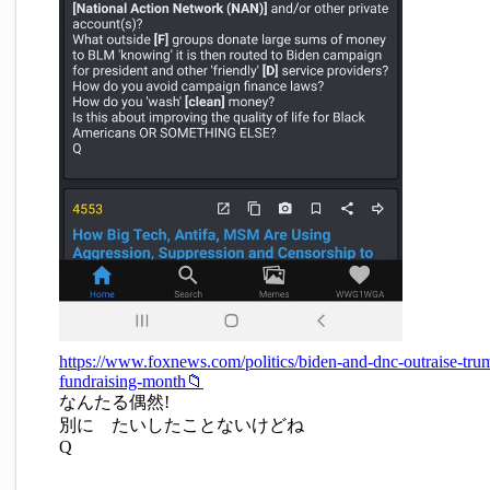
https://www.foxnews.com/politics/biden-and-dnc-outraise-tru
fundraising-month📁
なんたる偶然!
別に たいしたことないけどね
Q