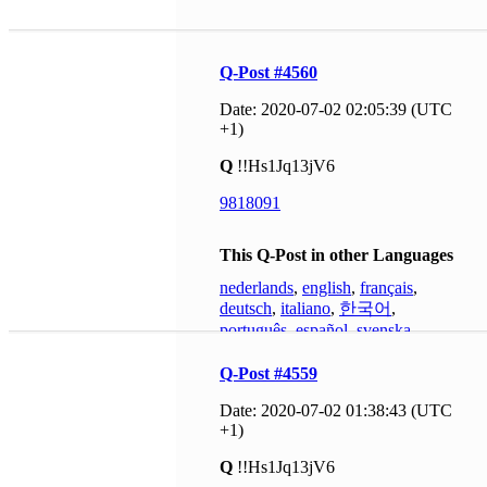
Q-Post #4560
Date: 2020-07-02 02:05:39 (UTC
+1)
Q
!!Hs1Jq13jV6
9818091
This Q-Post in other Languages
nederlands
,
english
,
français
,
deutsch
,
italiano
,
한국어
,
português
,
español
,
svenska
Q-Post #4559
Date: 2020-07-02 01:38:43 (UTC
+1)
Q
!!Hs1Jq13jV6