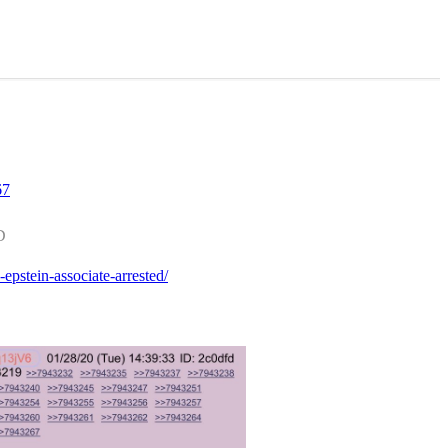
67
D
epstein-associate-arrested/