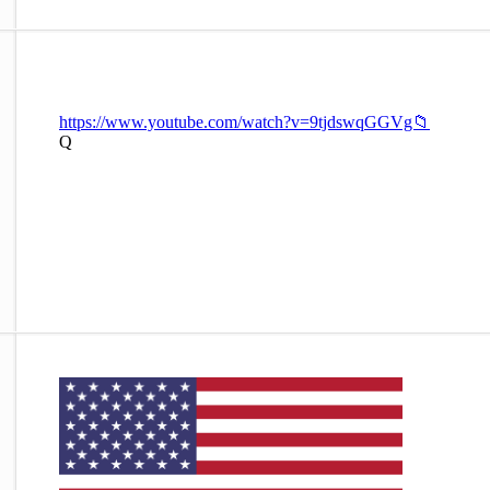
https://www.youtube.com/watch?v=9tjdswqGGVg📁
Q