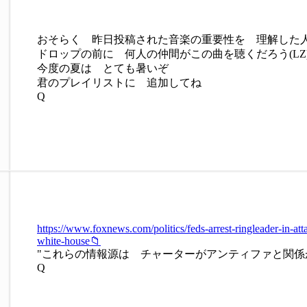
おそらく 昨日投稿された音楽の重要性を 理解した
ドロップの前に 何人の仲間がこの曲を聴くだろう(LZ)
今度の夏は とても暑いぞ
君のプレイリストに 追加してね
Q
https://www.foxnews.com/politics/feds-arrest-ringleader-in-at
white-house📁
"これらの情報源は チャーターがアンティファと関係
Q