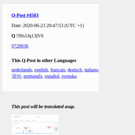
Q-Post #4503
Date: 2020-06-23 20:47:53 (UTC +1)
Q
!!Hs1Jq13jV6
9720036
This Q-Post in other Languages
nederlands
,
english
,
français
,
deutsch
,
italiano
,
한
국어
,
português
,
español
,
svenska
This post will be translated asap.