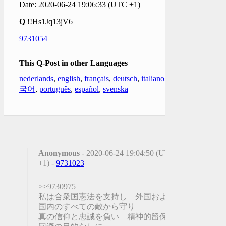
Date: 2020-06-24 19:06:33 (UTC +1)
Q
!!Hs1Jq13jV6
9731054
This Q-Post in other Languages
nederlands
,
english
,
français
,
deutsch
,
italiano
,
한
국어
,
português
,
español
,
svenska
Anonymous
- 2020-06-24 19:04:50 (UTC
+1) -
9731023
>>9730975
私は合衆国憲法を支持し 外国および
国内のすべての敵から守り
真の信仰と忠誠を負い 精神的留保や