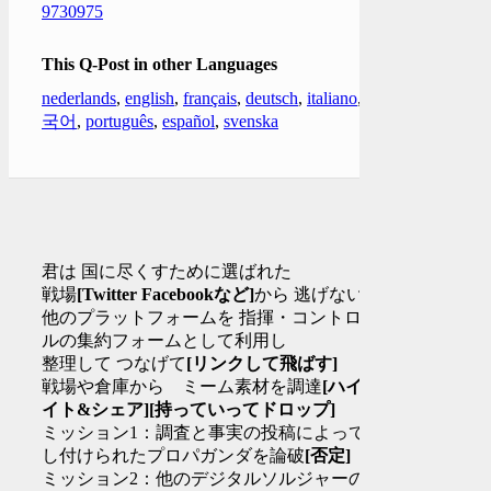
9730975
This Q-Post in other Languages
nederlands
,
english
,
français
,
deutsch
,
italiano
,
한
국어
,
português
,
español
,
svenska
君は 国に尽くすために選ばれた
戦場
[Twitter Facebookなど]
から 逃げないで
他のプラットフォームを 指揮・コントロー
ルの集約フォームとして利用し
整理して つなげて
[リンクして飛ばす]
戦場や倉庫から ミーム素材を調達
[ハイラ
イト&シェア]
[持っていってドロップ]
ミッション1：調査と事実の投稿によって 押
し付けられたプロパガンダを論破
[否定]
ミッション2：他のデジタルソルジャーのサ