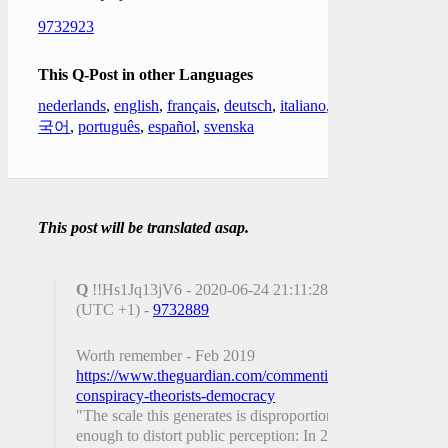
9732923
This Q-Post in other Languages
nederlands
,
english
,
français
,
deutsch
,
italiano
,
한
국어
,
português
,
español
,
svenska
This post will be translated asap.
Q
!!Hs1Jq13jV6 - 2020-06-24 21:11:28
(UTC +1) -
9732889
Worth remember - Feb 2019
https://www.theguardian.com/commentisfree/2019/feb/18/o
conspiracy-theorists-democracy
"The scale this generates is disproportional
enough to distort public perception: In 2018,