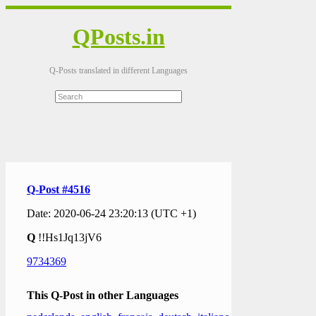
QPosts.in
Q-Posts translated in different Languages
Q-Post #4516
Date: 2020-06-24 23:20:13 (UTC +1)
Q
!!Hs1Jq13jV6
9734369
This Q-Post in other Languages