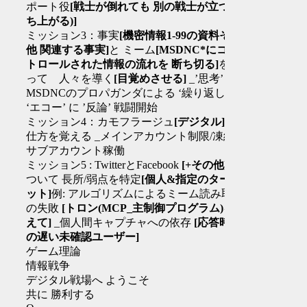
ポート役
[戦士が倒れても 別の戦士が立つ(立
ち上がる)]
ミッション3：事実
[機密情報1-99の資料その
他 関連する事実]
と ミーム
[MSDNC*にコン
トロールされた情報の流れを 断ち切る]
を使
って 人々を導く
[目覚めさせる]
_’思考’ vs
MSDNCのプロパガンダによる ‘繰り返し’
‘エコー’ に ’反論’ 戦闘開始
ミッション4：カモフラージュ
[デジタル]
の
仕方を覚える _メインアカウント制限/凍結 _
サブアカウント稼働
ミッション5 : TwitterとFacebook
[+その他]
に
ついて 長所/弱点を特定
[個人&指定のターゲ
ット]
例: アルゴリズムによるミーム読み取り
の失敗
[トロン(MCP_主制御プログラム)を考
えて]
_個人間キャプチャへの依存
[応答時間
の遅い未確認ユーザー]
ゲーム理論
情報戦争
デジタル戦場へ ようこそ
共に 勝利する