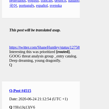
nederlands
,
english
,
français
,
deutsch
,
italiano
,
한
국어
,
português
,
español
,
svenska
This post will be translated asap.
https://twitter.com/ShaneHuntley/status/1275898590825639936
Interesting this was prioritized
[routed]
.
GOOG threat analysis group _entry catalog.
Deep dreaming, young dragonfly.
Q
Q-Post #4515
Date: 2020-06-24 21:12:54 (UTC +1)
Q
!!Hs1Jq13jV6