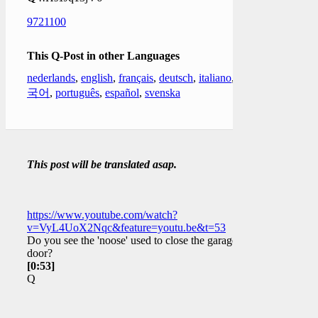
9721100
This Q-Post in other Languages
nederlands
,
english
,
français
,
deutsch
,
italiano
,
한
국어
,
português
,
español
,
svenska
This post will be translated asap.
https://www.youtube.com/watch?
v=VyL4UoX2Nqc&feature=youtu.be&t=53
Do you see the 'noose' used to close the garage
door?
[0:53]
Q