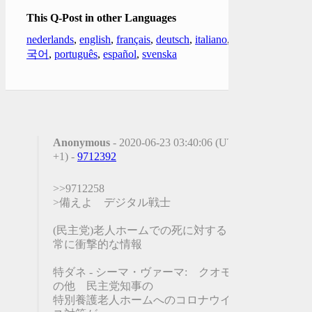
This Q-Post in other Languages
nederlands
,
english
,
français
,
deutsch
,
italiano
,
한
국어
,
português
,
español
,
svenska
Anonymous
- 2020-06-23 03:40:06 (UTC
+1) -
9712392
>>9712258
>備えよ デジタル戦士
(民主党)老人ホームでの死に対する 非
常に衝撃的な情報
特ダネ - シーマ・ヴァーマ: クオモそ
の他 民主党知事の
特別養護老人ホームへのコロナウイル