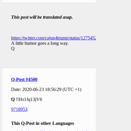
This post will be translated asap.
https://twitter.com/cajun4trump/status/1275452686280716288
A little humor goes a long way.
Q
Q-Post #4500
Date: 2020-06-23 18:56:29 (UTC +1)
Q
!!Hs1Jq13jV6
9718953
This Q-Post in other Languages