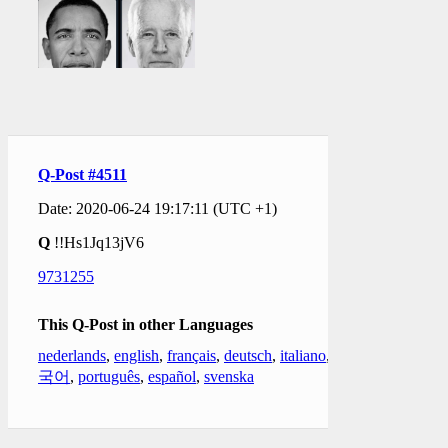
Q-Post #4511
Date: 2020-06-24 19:17:11 (UTC +1)
Q
!!Hs1Jq13jV6
9731255
This Q-Post in other Languages
nederlands
,
english
,
français
,
deutsch
,
italiano
,
한
국어
,
português
,
español
,
svenska