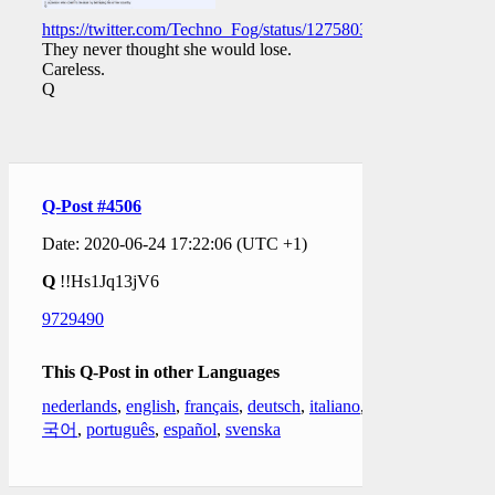
https://twitter.com/Techno_Fog/status/1275803339738021890
They never thought she would lose.
Careless.
Q
Q-Post #4506
Date: 2020-06-24 17:22:06 (UTC +1)
Q
!!Hs1Jq13jV6
9729490
This Q-Post in other Languages
nederlands
,
english
,
français
,
deutsch
,
italiano
,
한
국어
,
português
,
español
,
svenska