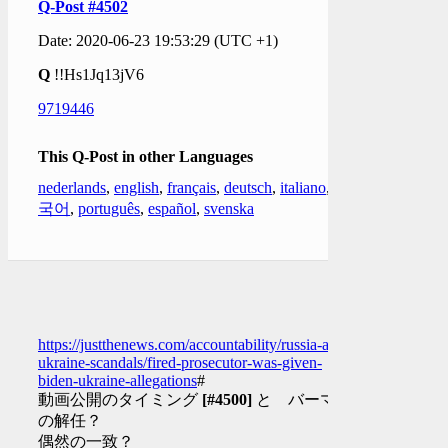
Q-Post #4502
Date: 2020-06-23 19:53:29 (UTC +1)
Q
!!Hs1Jq13jV6
9719446
This Q-Post in other Languages
nederlands
,
english
,
français
,
deutsch
,
italiano
,
한
국어
,
português
,
español
,
svenska
https://justthenews.com/accountability/russia-and-
ukraine-scandals/fired-prosecutor-was-given-
biden-ukraine-allegations
#
動画公開のタイミング
[#4500]
と バーマン
の解任？
偶然の一致？