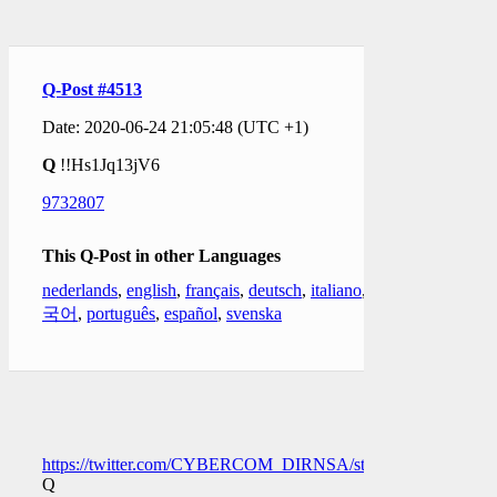
Q-Post #4513
Date: 2020-06-24 21:05:48 (UTC +1)
Q
!!Hs1Jq13jV6
9732807
This Q-Post in other Languages
nederlands
,
english
,
français
,
deutsch
,
italiano
,
한
국어
,
português
,
español
,
svenska
https://twitter.com/CYBERCOM_DIRNSA/status/1275821736
Q