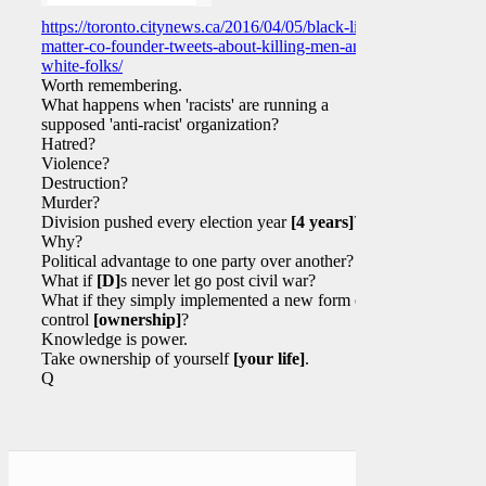
https://toronto.citynews.ca/2016/04/05/black-lives-
matter-co-founder-tweets-about-killing-men-and-
white-folks/
Worth remembering.
What happens when 'racists' are running a
supposed 'anti-racist' organization?
Hatred?
Violence?
Destruction?
Murder?
Division pushed every election year
[4 years]
?
Why?
Political advantage to one party over another?
What if
[D]
s never let go post civil war?
What if they simply implemented a new form of
control
[ownership]
?
Knowledge is power.
Take ownership of yourself
[your life]
.
Q