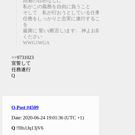
回避の目的なしに
私がこの義務を自由に負うこと
そして 私が行おうとしている仕事の
任務をしっかりと忠実に遂行すること
を
厳粛に 誓い(断言し)ます: 神よお助け
ください
WWG1WGA
>>9731023
宣誓して
任務遂行
Q
Q-Post #4509
Date: 2020-06-24 19:01:36 (UTC +1)
Q
!!Hs1Jq13jV6