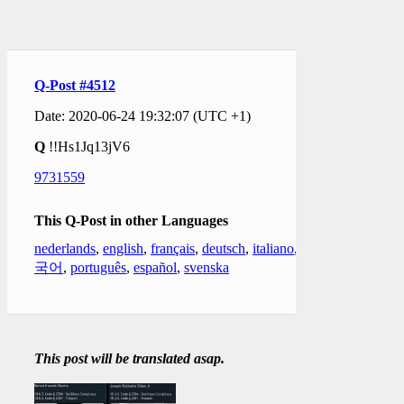
Q-Post #4512
Date: 2020-06-24 19:32:07 (UTC +1)
Q
!!Hs1Jq13jV6
9731559
This Q-Post in other Languages
nederlands
,
english
,
français
,
deutsch
,
italiano
,
한
국어
,
português
,
español
,
svenska
This post will be translated asap.