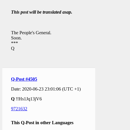
This post will be translated asap.
The People's General.
Soon.
***
Q
Q-Post #4505
Date: 2020-06-23 23:01:06 (UTC +1)
Q
!!Hs1Jq13jV6
9721632
This Q-Post in other Languages