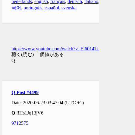
nederlands
,
english
,
français
,
deutsch
,
italiano
,
한
국어
,
português
,
español
,
svenska
https://www.youtube.com/watch?v=Ei6014Td89g
聴く(読む) 価値がある
Q
Q-Post #4499
Date: 2020-06-23 03:47:04 (UTC +1)
Q
!!Hs1Jq13jV6
9712575