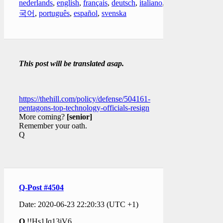
nederlands
,
english
,
français
,
deutsch
,
italiano
,
한
국어
,
português
,
español
,
svenska
This post will be translated asap.
https://thehill.com/policy/defense/504161-
pentagons-top-technology-officials-resign
More coming?
[senior]
Remember your oath.
Q
Q-Post #4504
Date: 2020-06-23 22:20:33 (UTC +1)
Q
!!Hs1Jq13jV6