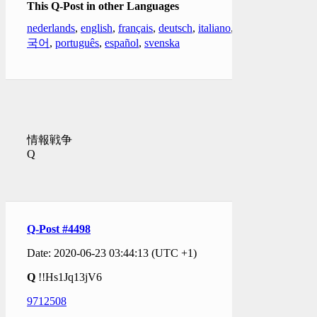
This Q-Post in other Languages
nederlands
,
english
,
français
,
deutsch
,
italiano
,
한
국어
,
português
,
español
,
svenska
情報戦争
Q
Q-Post #4498
Date: 2020-06-23 03:44:13 (UTC +1)
Q
!!Hs1Jq13jV6
9712508