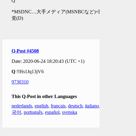
Q
*MSDNC…大手メディア(MSNBCなど)+民主
党(D)
Q-Post #4508
Date: 2020-06-24 18:20:43 (UTC +1)
Q
!!Hs1Jq13jV6
9730310
This Q-Post in other Languages
nederlands
,
english
,
français
,
deutsch
,
italiano
,
한
국어
,
português
,
español
,
svenska