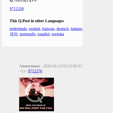
Q
!!Hs1Jq13jV6
9712328
This Q-Post in other Languages
nederlands
,
english
,
français
,
deutsch
,
italiano
,
한
국어
,
português
,
español
,
svenska
Anonymous
- 2020-06-23 03:35:08 (UTC
+1) -
9712276