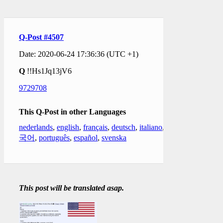
Q-Post #4507
Date: 2020-06-24 17:36:36 (UTC +1)
Q
!!Hs1Jq13jV6
9729708
This Q-Post in other Languages
nederlands
,
english
,
français
,
deutsch
,
italiano
,
한
국어
,
português
,
español
,
svenska
This post will be translated asap.