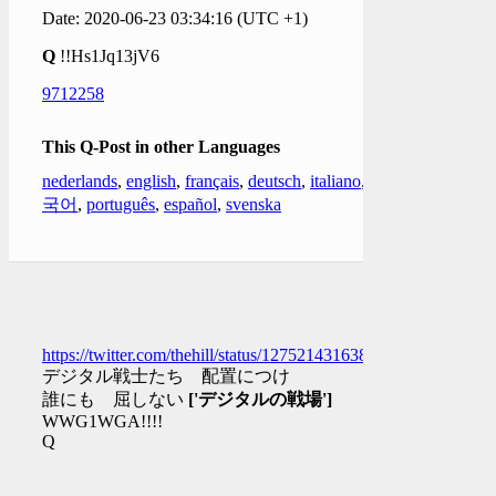
Date: 2020-06-23 03:34:16 (UTC +1)
Q
!!Hs1Jq13jV6
9712258
This Q-Post in other Languages
nederlands
,
english
,
français
,
deutsch
,
italiano
,
한
국어
,
português
,
español
,
svenska
https://twitter.com/thehill/status/1275214316384501760
デジタル戦士たち 配置につけ
誰にも 屈しない
['デジタルの戦場']
WWG1WGA!!!!
Q