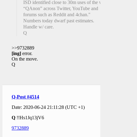
ISD identified close to 30m uses of the word
“QAnon” across Twitter, YouTube and
forums such as Reddit and 4chan."
Numbers today dwarf past estimates.
Handle w/ care.
Q
>>9732889
[ing]
error.
On the move.
Q
Q-Post #4514
Date: 2020-06-24 21:11:28 (UTC +1)
Q
!!Hs1Jq13jV6
9732889