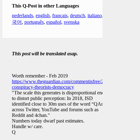
This Q-Post in other Languages
nederlands
,
english
,
français
,
deutsch
,
italiano
,
한
국어
,
português
,
español
,
svenska
This post will be translated asap.
Worth remember - Feb 2019
https://www.theguardian.com/commentisfree/2019/feb/18/online-
conspiracy-theorists-democracy
"The scale this generates is disproportional enough
to distort public perception: In 2018, ISD
identified close to 30m uses of the word “QAnon”
across Twitter, YouTube and forums such as
Reddit and 4chan."
Numbers today dwarf past estimates.
Handle w/ care.
Q