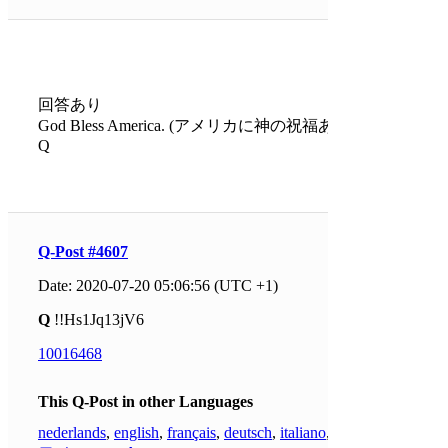
回答あり
God Bless America. (アメリカに神の祝福あれ)
Q
Q-Post #4607
Date: 2020-07-20 05:06:56 (UTC +1)
Q
!!Hs1Jq13jV6
10016468
This Q-Post in other Languages
nederlands
,
english
,
français
,
deutsch
,
italiano
,
한