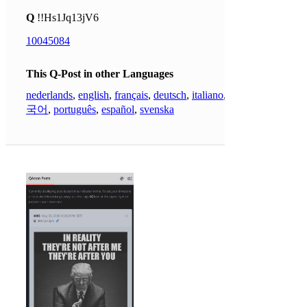
Q
!!Hs1Jq13jV6
10045084
This Q-Post in other Languages
nederlands
,
english
,
français
,
deutsch
,
italiano
,
한
국어
,
português
,
español
,
svenska