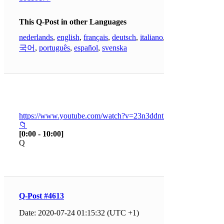
This Q-Post in other Languages
nederlands
,
english
,
français
,
deutsch
,
italiano
,
한
국어
,
português
,
español
,
svenska
https://www.youtube.com/watch?v=23n3ddntElo
📁
[0:00 - 10:00]
Q
Q-Post #4613
Date: 2020-07-24 01:15:32 (UTC +1)