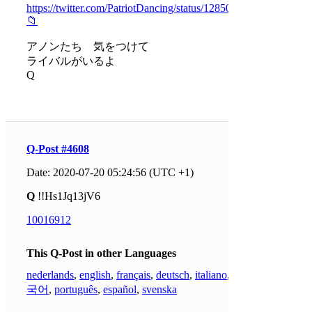
https://twitter.com/PatriotDancing/status/1285054662375170049
📁
アノンたち 気をつけて
ライバルがいるよ
Q
Q-Post #4608
Date: 2020-07-20 05:24:56 (UTC +1)
Q
!!Hs1Jq13jV6
10016912
This Q-Post in other Languages
nederlands
,
english
,
français
,
deutsch
,
italiano
,
한
국어
,
português
,
español
,
svenska