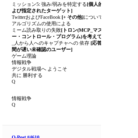
ミッション5: 強み/弱みを特定する
[個人的 お
よび指定されたターゲット]
TwitterおよびFaceBook
[+ その他]
について 例
アルゴリズムの使用による
ミーム読み取りの失敗
[トロン(MCP_マスタ
ー・コントロール・プログラム)を考えて]
_人から人へのキャプチャへの 依存
[応答時
間が遅い未確認のユーザー]
ゲーム理論
情報戦争
デジタル戦場へ ようこそ
共に 勝利する
Q
情報戦争
Q
Q-Post #4610