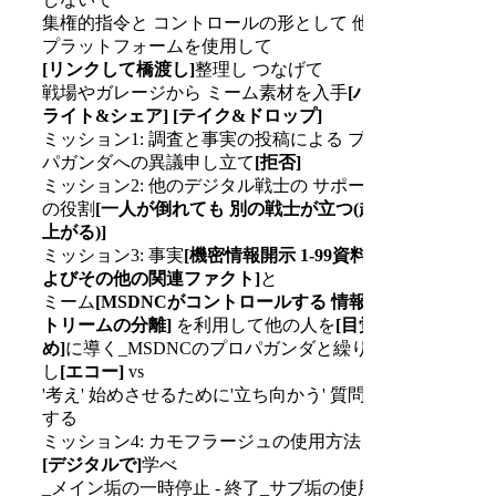
集権的指令と コントロールの形として 他の
プラットフォームを使用して
[リンクして橋渡し]
整理し つなげて
戦場やガレージから ミーム素材を入手
[ハイ
ライト&シェア]
[テイク&ドロップ]
ミッション1: 調査と事実の投稿による プロ
パガンダへの異議申し立て
[拒否]
ミッション2: 他のデジタル戦士の サポート
の役割
[一人が倒れても 別の戦士が立つ(起き
上がる)]
ミッション3: 事実
[機密情報開示 1-99資料お
よびその他の関連ファクト]
と
ミーム
[MSDNCがコントロールする 情報ス
トリームの分離]
を利用して他の人を
[目覚
め]
に導く_MSDNCのプロパガンダと繰り返
し
[エコー]
vs
'考え' 始めさせるために'立ち向かう' 質問を
する
ミッション4: カモフラージュの使用方法を
[デジタルで]
学べ
_メイン垢の一時停止 - 終了_サブ垢の使用