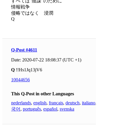
すべては '陰謀' のために
情報戦争
侵略ではなく 浸潤
Q
Q-Post #4611
Date: 2020-07-22 18:08:37 (UTC +1)
Q
!!Hs1Jq13jV6
10044656
This Q-Post in other Languages
nederlands
,
english
,
français
,
deutsch
,
italiano
,
한
국어
,
português
,
español
,
svenska