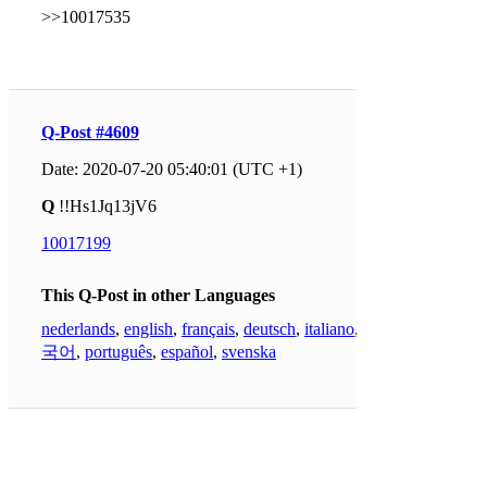
>>10017535
Q-Post #4609
Date: 2020-07-20 05:40:01 (UTC +1)
Q
!!Hs1Jq13jV6
10017199
This Q-Post in other Languages
nederlands
,
english
,
français
,
deutsch
,
italiano
,
한
국어
,
português
,
español
,
svenska