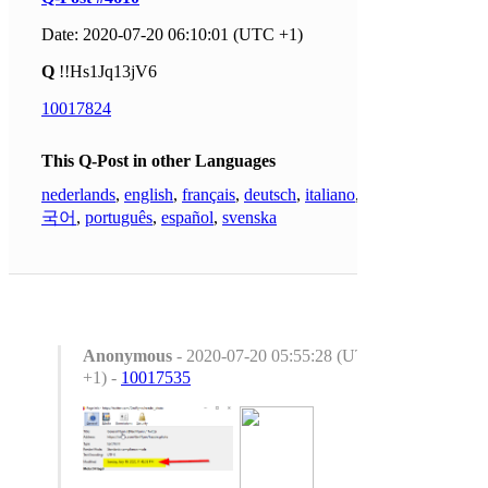
Date: 2020-07-20 06:10:01 (UTC +1)
Q
!!Hs1Jq13jV6
10017824
This Q-Post in other Languages
nederlands
,
english
,
français
,
deutsch
,
italiano
,
한
국어
,
português
,
español
,
svenska
Anonymous
- 2020-07-20 05:55:28 (UTC
+1) -
10017535