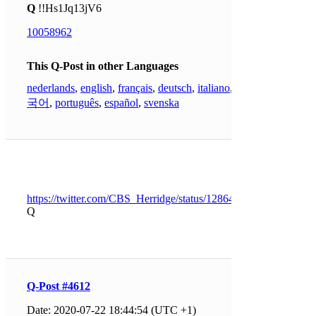
Q
!!Hs1Jq13jV6
10058962
This Q-Post in other Languages
nederlands
,
english
,
français
,
deutsch
,
italiano
,
한
국어
,
português
,
español
,
svenska
https://twitter.com/CBS_Herridge/status/1286407008808325120
Q
Q-Post #4612
Date: 2020-07-22 18:44:54 (UTC +1)