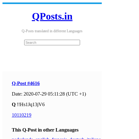
QPosts.in
Q-Posts translated in different Languages
Q-Post #4616
Date: 2020-07-29 05:11:28 (UTC +1)
Q
!!Hs1Jq13jV6
10110219
This Q-Post in other Languages