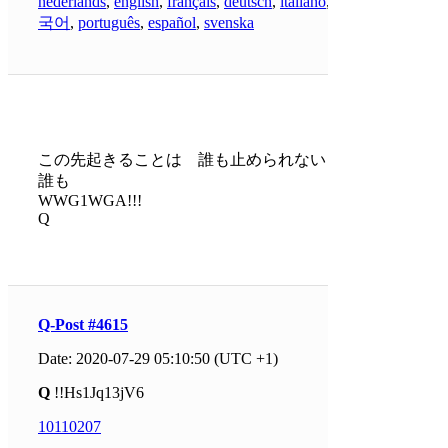
nederlands
,
english
,
français
,
deutsch
,
italiano
,
한
국어
,
português
,
español
,
svenska
この先起きることは 誰も止められない
誰も
WWG1WGA!!!
Q
Q-Post #4615
Date: 2020-07-29 05:10:50 (UTC +1)
Q
!!Hs1Jq13jV6
10110207