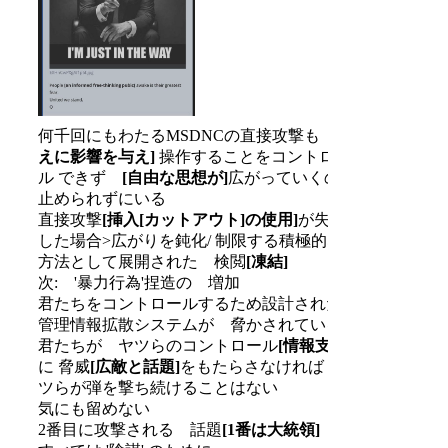
何千回にもわたるMSDNCの直接攻撃も
[考
えに影響を与え]
操作することをコントロー
ル できず
[自由な思想が]
広がっていくのを
止められずにいる
直接攻撃
[挿入
[カットアウト]
の使用]
が失敗
した場合>広がりを鈍化/ 制限する積極的な
方法として展開された 検閲
[凍結]
次: '暴力行為'捏造の 増加
君たちをコントロールするため設計された
管理情報拡散システムが 脅かされている
君たちが ヤツらのコントロール
[情報支配]
に 脅威
[広敵と話題]
をもたらさなければ ヤ
ツらが弾を撃ち続けることはない
気にも留めない
2番目に攻撃される 話題
[1番は大統領]