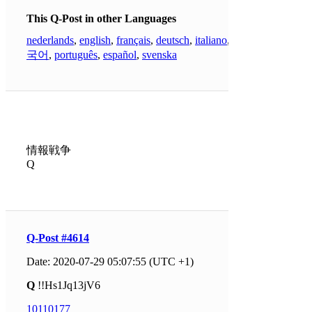
This Q-Post in other Languages
nederlands
,
english
,
français
,
deutsch
,
italiano
,
한
국어
,
português
,
español
,
svenska
情報戦争
Q
Q-Post #4614
Date: 2020-07-29 05:07:55 (UTC +1)
Q
!!Hs1Jq13jV6
10110177