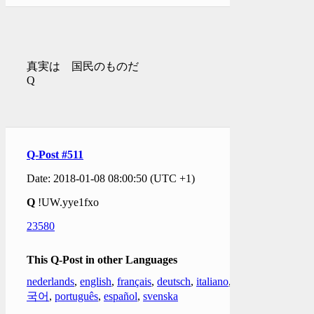
真実は 国民のものだ
Q
Q-Post #511
Date: 2018-01-08 08:00:50 (UTC +1)
Q
!UW.yye1fxo
23580
This Q-Post in other Languages
nederlands
,
english
,
français
,
deutsch
,
italiano
,
한
국어
,
português
,
español
,
svenska