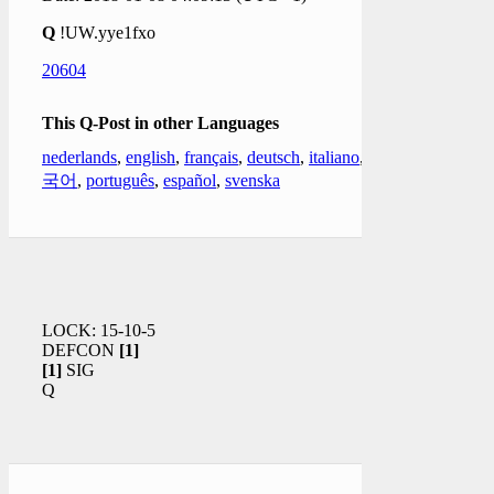
Q
!UW.yye1fxo
20604
This Q-Post in other Languages
nederlands
,
english
,
français
,
deutsch
,
italiano
,
한
국어
,
português
,
español
,
svenska
LOCK: 15-10-5
DEFCON
[1]
[1]
SIG
Q