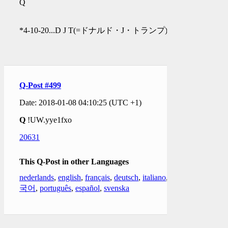
Q
*4-10-20...D J T(=ドナルド・J・トランプ)
Q-Post #499
Date: 2018-01-08 04:10:25 (UTC +1)
Q
!UW.yye1fxo
20631
This Q-Post in other Languages
nederlands
,
english
,
français
,
deutsch
,
italiano
,
한
국어
,
português
,
español
,
svenska