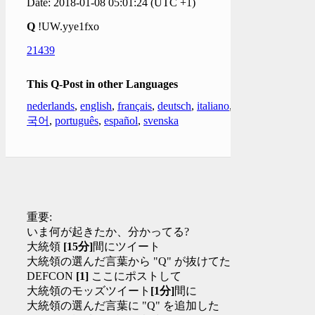
Date: 2018-01-08 05:01:24 (UTC +1)
Q
!UW.yye1fxo
21439
This Q-Post in other Languages
nederlands
,
english
,
français
,
deutsch
,
italiano
,
한
국어
,
português
,
español
,
svenska
重要:
いま何が起きたか、分かってる?
大統領
[15分]
間にツイート
大統領の選んだ言葉から "Q" が抜けてた
DEFCON
[1]
ここにポストして
大統領のモッズツイート
[1分]
間に
大統領の選んだ言葉に "Q" を追加した