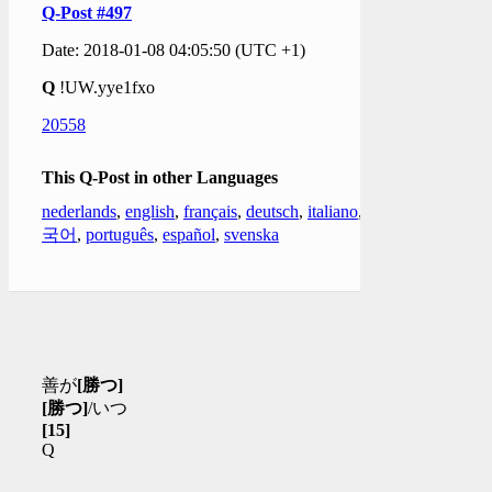
Q-Post #497
Date: 2018-01-08 04:05:50 (UTC +1)
Q
!UW.yye1fxo
20558
This Q-Post in other Languages
nederlands
,
english
,
français
,
deutsch
,
italiano
,
한
국어
,
português
,
español
,
svenska
善が
[勝つ]
[勝つ]
/いつ
[15]
Q