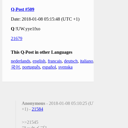
Q-Post #509
Date: 2018-01-08 05:15:48 (UTC +1)
Q
!UW.yye1fxo
21679
This Q-Post in other Languages
nederlands
,
english
,
français
,
deutsch
,
italiano
,
한
국어
,
português
,
español
,
svenska
Anonymous
- 2018-01-08 05:10:25 (UTC
+1) -
21584
>>21545
マッケイブ?