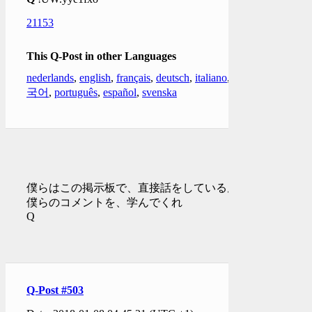
21153
This Q-Post in other Languages
nederlands
,
english
,
français
,
deutsch
,
italiano
,
한
국어
,
português
,
español
,
svenska
僕らはこの掲示板で、直接話をしているんだ
僕らのコメントを、学んでくれ
Q
Q-Post #503