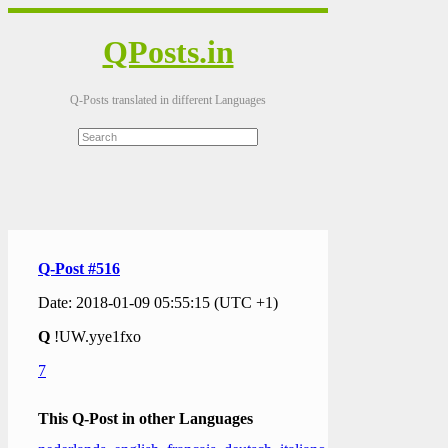
QPosts.in
Q-Posts translated in different Languages
Q-Post #516
Date: 2018-01-09 05:55:15 (UTC +1)
Q
!UW.yye1fxo
7
This Q-Post in other Languages