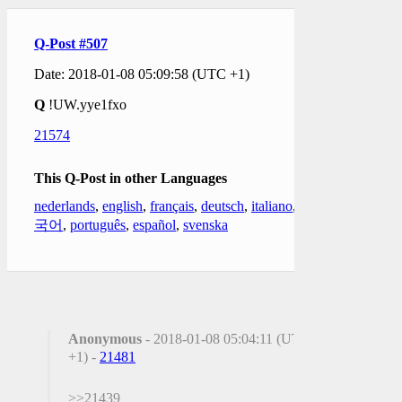
Q-Post #507
Date: 2018-01-08 05:09:58 (UTC +1)
Q
!UW.yye1fxo
21574
This Q-Post in other Languages
nederlands
,
english
,
français
,
deutsch
,
italiano
,
한
국어
,
português
,
español
,
svenska
Anonymous
- 2018-01-08 05:04:11 (UTC
+1) -
21481
>>21439