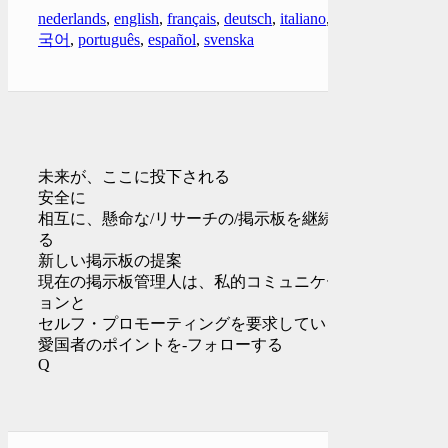
nederlands
,
english
,
français
,
deutsch
,
italiano
,
한
국어
,
português
,
español
,
svenska
未来が、ここに投下される
安全に
相互に、懸命な/リサーチの/掲示板を継続す
る
新しい掲示板の提案
現在の掲示板管理人は、私的コミュニケーシ
ョンと
セルフ・プロモーティングを要求している
愛国者のポイントを-フォローする
Q