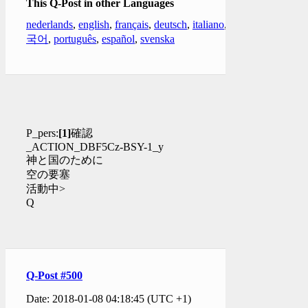
This Q-Post in other Languages
nederlands
,
english
,
français
,
deutsch
,
italiano
,
한
국어
,
português
,
español
,
svenska
P_pers:
[1]
確認
_ACTION_DBF5Cz-BSY-1_y
神と国のために
空の要塞
活動中>
Q
Q-Post #500
Date: 2018-01-08 04:18:45 (UTC +1)