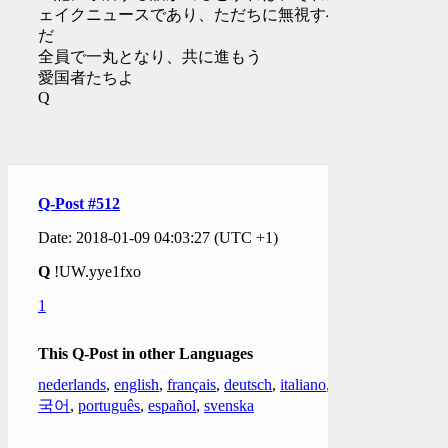
ェイクニュースであり、ただちに無視すべき
だ
全員で一丸となり、共に進もう
愛国者たちよ
Q
Q-Post #512
Date: 2018-01-09 04:03:27 (UTC +1)
Q
!UW.yye1fxo
1
This Q-Post in other Languages
nederlands
,
english
,
français
,
deutsch
,
italiano
,
한
국어
,
português
,
español
,
svenska