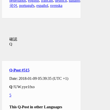
nederlands
,
english
,
français
,
deutsch
,
italiano
,
한
국어
,
português
,
español
,
svenska
確認
Q
Q-Post #515
Date: 2018-01-09 05:39:35 (UTC +1)
Q
!UW.yye1fxo
5
This Q-Post in other Languages