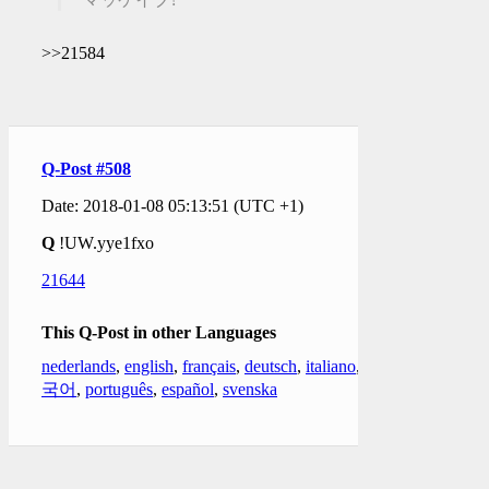
>>21584
Q-Post #508
Date: 2018-01-08 05:13:51 (UTC +1)
Q
!UW.yye1fxo
21644
This Q-Post in other Languages
nederlands
,
english
,
français
,
deutsch
,
italiano
,
한
국어
,
português
,
español
,
svenska