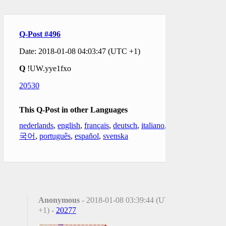
Q-Post #496
Date: 2018-01-08 04:03:47 (UTC +1)
Q
!UW.yye1fxo
20530
This Q-Post in other Languages
nederlands
,
english
,
français
,
deutsch
,
italiano
,
한
국어
,
português
,
español
,
svenska
Anonymous
- 2018-01-08 03:39:44 (UTC
+1) -
20277