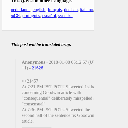
This Q-Post in other Languages
nederlands
,
english
,
français
,
deutsch
,
italiano
,
한
국어
,
português
,
español
,
svenska
This post will be translated asap.
Anonymous
- 2018-01-08 05:12:57 (UTC
+1) -
21626
>>21457
At 7:21 PM PST POTUS tweeted 1st half
concerning Goodwin article with
"consequential" deliberately misspelled as
"consensual".
At 7:36 PM PST POTUS tweeted the
second half of the sentence re: Goodwin
article.
——————–