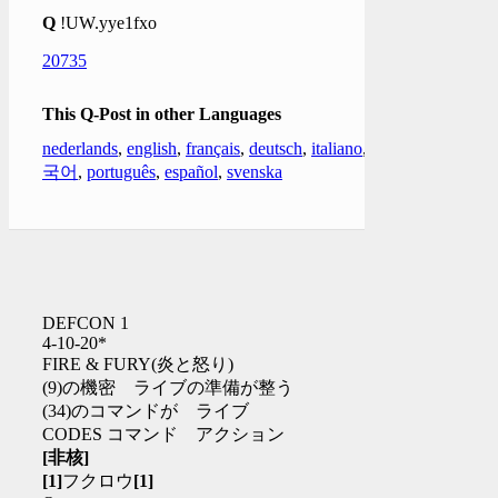
Q
!UW.yye1fxo
20735
This Q-Post in other Languages
nederlands
,
english
,
français
,
deutsch
,
italiano
,
한
국어
,
português
,
español
,
svenska
DEFCON 1
4-10-20*
FIRE & FURY(炎と怒り)
(9)の機密 ライブの準備が整う
(34)のコマンドが ライブ
CODES コマンド アクション
[非核]
[1]
フクロウ
[1]