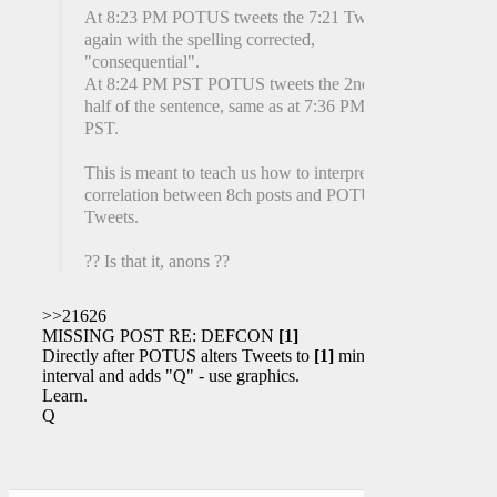
At 8:23 PM POTUS tweets the 7:21 Tweet
again with the spelling corrected,
"consequential".
At 8:24 PM PST POTUS tweets the 2nd
half of the sentence, same as at 7:36 PM
PST.
This is meant to teach us how to interpret the
correlation between 8ch posts and POTUS
Tweets.
?? Is that it, anons ??
>>21626
MISSING POST RE: DEFCON
[1]
Directly after POTUS alters Tweets to
[1]
min
interval and adds "Q" - use graphics.
Learn.
Q