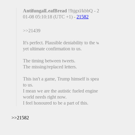
AntifungalLeafBread
!!hjgxl/kbbQ - 2018-
01-08 05:10:18 (UTC +1) -
21582
>>21439
It's perfect. Plausible deniability to the world
yet ultimate confirmation to us.
The timing between tweets.
The missing/replaced letters.
This isn't a game, Trump himself is speaking
to us.
I mean we are the autistic fueled engine the
world needs right now.
I feel honoured to be a part of this.
>>21582