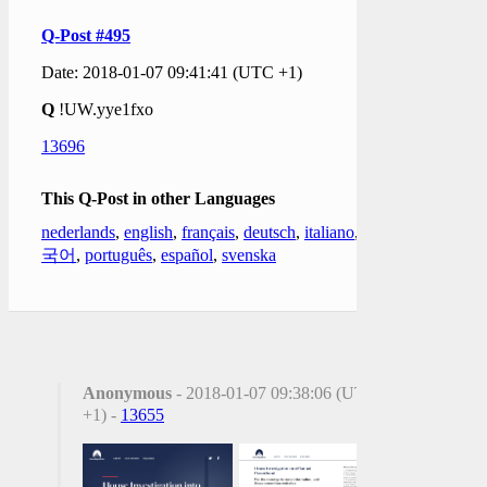
Q-Post #495
Date: 2018-01-07 09:41:41 (UTC +1)
Q
!UW.yye1fxo
13696
This Q-Post in other Languages
nederlands
,
english
,
français
,
deutsch
,
italiano
,
한
국어
,
português
,
español
,
svenska
Anonymous
- 2018-01-07 09:38:06 (UTC
+1) -
13655