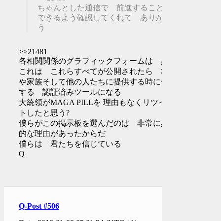
ちゃんとした通信で 前進することが
できるよう確認してくれて ありがと
う
>>21481
各相関関係のグラフィックフォームは 必須
これは これらすべてが公開されたら 友人
や家族そして他の人たちに提供する時に使用
する 認証済みツールになる
大統領がMAGA PILLを 理由もなくリツイー
トしたと思う?
僕らがこの掲示板を選んだのは 非常に具体
的な理由があったからだ
僕らは 君たちを信じている
Q
Q-Post #506