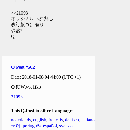
>>21093
オリジナル "Q" 無し
改訂版 "Q" 有り
偶然?
Q
Q-Post #502
Date: 2018-01-08 04:44:09 (UTC +1)
Q
!UW.yye1fxo
21093
This Q-Post in other Languages
nederlands
,
english
,
français
,
deutsch
,
italiano
,
한
국어
,
português
,
español
,
svenska