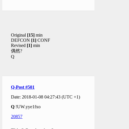
Original
[15]
min
DEFCON
[1]
CONF
Revised
[1]
min
偶然?
Q
Q-Post #501
Date: 2018-01-08 04:27:43 (UTC +1)
Q
!UW.yye1fxo
20857