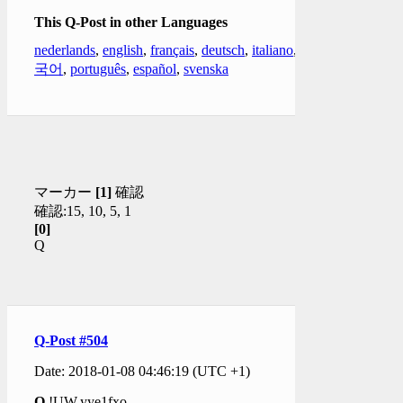
This Q-Post in other Languages
nederlands
,
english
,
français
,
deutsch
,
italiano
,
한
국어
,
português
,
español
,
svenska
マーカー
[1]
確認
確認:15, 10, 5, 1
[0]
Q
Q-Post #504
Date: 2018-01-08 04:46:19 (UTC +1)
Q
!UW.yye1fxo