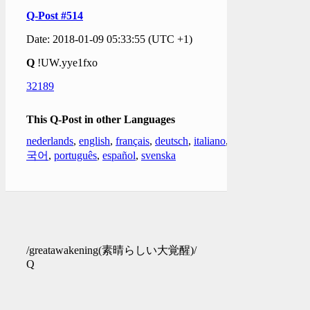
Q-Post #514
Date: 2018-01-09 05:33:55 (UTC +1)
Q
!UW.yye1fxo
32189
This Q-Post in other Languages
nederlands
,
english
,
français
,
deutsch
,
italiano
,
한
국어
,
português
,
español
,
svenska
/greatawakening(素晴らしい大覚醒)/
Q