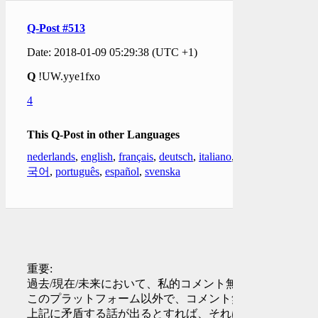
Q-Post #513
Date: 2018-01-09 05:29:38 (UTC +1)
Q
!UW.yye1fxo
4
This Q-Post in other Languages
nederlands
,
english
,
français
,
deutsch
,
italiano
,
한
국어
,
português
,
español
,
svenska
重要:
過去/現在/未来において、私的コメント無し
このプラットフォーム以外で、コメント無し
上記に矛盾する話が出るとすれば、それはフ