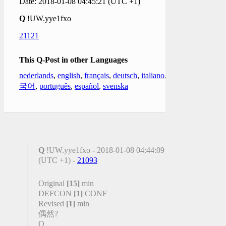
Date: 2018-01-08 04:45:21 (UTC +1)
Q
!UW.yye1fxo
21121
This Q-Post in other Languages
nederlands
,
english
,
français
,
deutsch
,
italiano
,
한
국어
,
português
,
español
,
svenska
Q
!UW.yye1fxo - 2018-01-08 04:44:09
(UTC +1) -
21093
Original
[15]
min
DEFCON
[1]
CONF
Revised
[1]
min
偶然?
Q