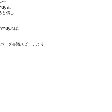
かす
である。
ると信じ、
のであれば、
ーバーグ会議スピーチより