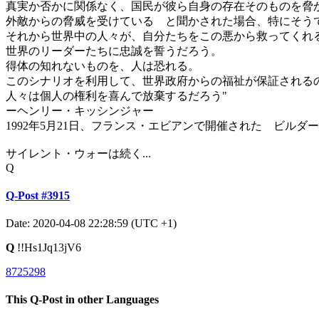
真実か否かに関係なく、国民が彼ら自身の存在そのものを脅
外敵からの脅威を受けている と聞かされた場合、特にそう
それから世界中の人々が、自分たちをこの悪から救ってくれ
世界のリーダーたちに忠誠を誓うだろう。
得体の知れないものを、人は恐れる。
このシナリオを利用して、世界政府からの福祉が保証される
人々は個人の権利を喜んで放棄するだろう"
ーヘンリー・キッシンジャー
1992年5月21日、フランス・エビアンで開催された ビルダ
サイレント・ウォーは続く...
Q
Q-Post #3915
Date: 2020-04-08 22:28:59 (UTC +1)
Q
!!Hs1Jq13jV6
8725298
This Q-Post in other Languages