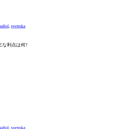
pañol
,
svenska
1
主な利点は何?
pañol
,
svenska