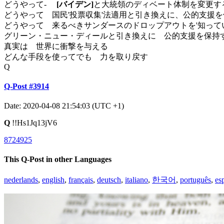
どうやって-
[バイデン]
と大統領のディベート体制を変更す
どうやって 国民'投票収集'法適用と引き換えに、公的支援を
どうやって 来るべきサンダースのドロップアウトを'知ってい
グリーン・ニュー・ディールと引き換えに 公的支援を保持す
真実は 世界に衝撃を与える
どんな手段を使ってでも 力を取り戻す
Q
Q-Post #3914
Date: 2020-04-08 21:54:03 (UTC +1)
Q
!!Hs1Jq13jV6
8724925
This Q-Post in other Languages
nederlands
,
english
,
français
,
deutsch
,
italiano
,
한국어
,
português
,
es