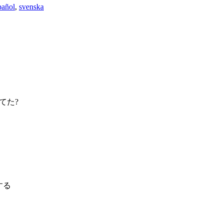
pañol
,
svenska
てた?
する