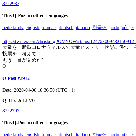
8722933
This Q-Post in other Languages
nederlands
,
english
,
français
,
deutsch
,
italiano
,
한국어
,
português
,
es
https://twitter.com/chrisbergPOVNOW/status/124768099482150912
大衆を 新型コロナウィルスの大量ヒステリー状態に保つ 
投票を 考えて
もう 目が覚めた?
Q
Q-Post #3912
Date: 2020-04-08 18:36:50 (UTC +1)
Q
!!Hs1Jq13jV6
8722797
This Q-Post in other Languages
nederlands
,
english
,
français
,
deutsch
,
italiano
,
한국어
,
português
,
es