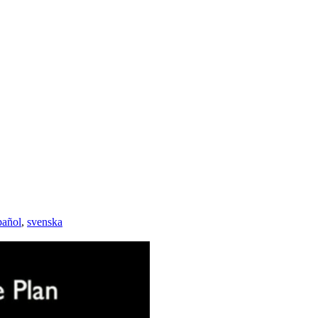
pañol
,
svenska