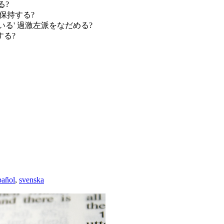
る?
保持する?
る' 過激左派をなだめる?
る?
pañol
,
svenska