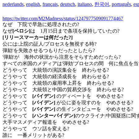
nederlands
,
english
,
français
,
deutsch
,
italiano
,
한국어
,
português
,
es
https://twitter.com/M2Madness/status/1247977509091774467
なぜ 下院で早急に処理されたの?
なぜ
[ペロシ]
は 1月15日まで条項を保持していたの?
[リリースマーカーは何だった?]
公には:上院の証人/プロセスを無視する時?
弾劾'を失敗させるつもりだったとしたら?
'弾劾'が 海外の状況から注意をそらすためだったら?
すべての米国のメディアは'弾効'プロセスの間 何に焦点を当
どうやって 大統領の演説集会を 終わらせる?
どうやって 大統領の経済成長を 終わらせる?
どうやって 大統領の雇用率上昇を 終わらせる?
どうやって 大統領と中国の貿易交渉を 終わらせる?
どうやって
[バイデン]
のディベートを やめさせる?
どうやって
[バイデン]
が公に姿を現すのを やめさせる?
どうやって
[バイデン]
の生インタビューを やめさせる?
どうやって
[ハンターバイデン]
のウクライナ/中国疑惑に関
大手マスメディア報道を やめさせる?
どうやって ウソ話を変える?
誰に 一番メリットがある?