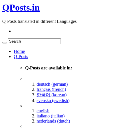
QPosts.in
Q-Posts translated in different Languages
Home
Q-Posts
Q-Posts are available in:
deutsch (german)
français (french)
한국어 (korean)
svenska (swedish)
english
italiano (italian)
nederlands (dutch)