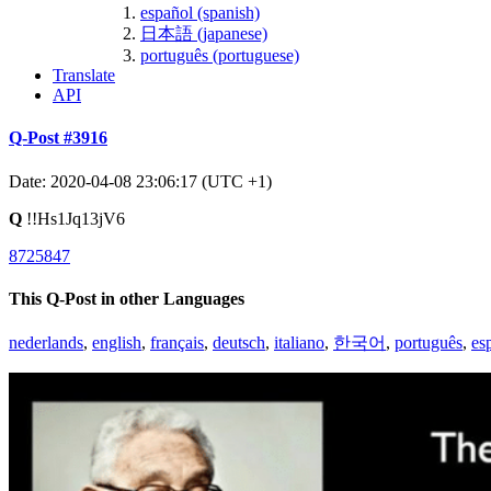
español (spanish)
日本語 (japanese)
português (portuguese)
Translate
API
Q-Post #3916
Date: 2020-04-08 23:06:17 (UTC +1)
Q
!!Hs1Jq13jV6
8725847
This Q-Post in other Languages
nederlands
,
english
,
français
,
deutsch
,
italiano
,
한국어
,
português
,
es