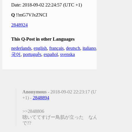
Date: 2018-09-02 22:24:57 (UTC +1)
Q
!!mG7VJxZNCI
2848924
This Q-Post in other Languages
nederlands
,
english
,
français
,
deutsch
,
italiano
,
한
국어
,
português
,
español
,
svenska
Anonymous
- 2018-09-02 22:23:17 (UTC
+1) -
2848894
>>2848806
聴いててすげー鳥肌が立った なん
で??