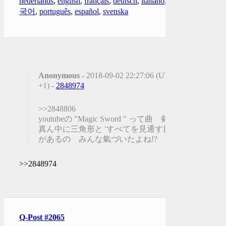
nederlands
,
english
,
français
,
deutsch
,
italiano
,
한
국어
,
português
,
español
,
svenska
Anonymous
- 2018-09-02 22:27:06 (UTC
+1) -
2848974
>>2848806
youtubeの "Magic Sword " って曲 剣の
真ん中に三角形と 'すべてを見通す目'
があるの みんな氣づいたよね!?
>>2848974
Q-Post #2065