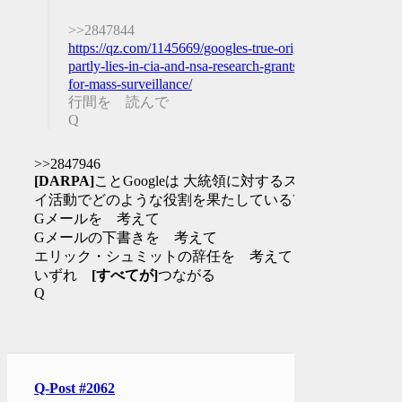
>>2847844
https://qz.com/1145669/googles-true-origin-
partly-lies-in-cia-and-nsa-research-grants-
for-mass-surveillance/
行間を 読んで
Q
>>2847946
[DARPA]
ことGoogleは 大統領に対するスパ
イ活動でどのような役割を果たしている?
Gメールを 考えて
Gメールの下書きを 考えて
エリック・シュミットの辞任を 考えて
いずれ
[すべてが]
つながる
Q
Q-Post #2062