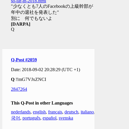
so-far-in-2018.html
"少なくとも7人のFacebookの上級幹部が 今
年中の退社を発表した"
別に 何でもないよ
[DARPA]
Q
Q-Post #2059
Date: 2018-09-02 20:28:29 (UTC +1)
Q
!!mG7VJxZNCI
2847264
This Q-Post in other Languages
nederlands
,
english
,
français
,
deutsch
,
italiano
,
한
국어
,
português
,
español
,
svenska