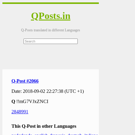
QPosts.in
Q-Posts translated in different Languages
Q-Post #2066
Date: 2018-09-02 22:27:38 (UTC +1)
Q
!!mG7VJxZNCI
2848991
This Q-Post in other Languages