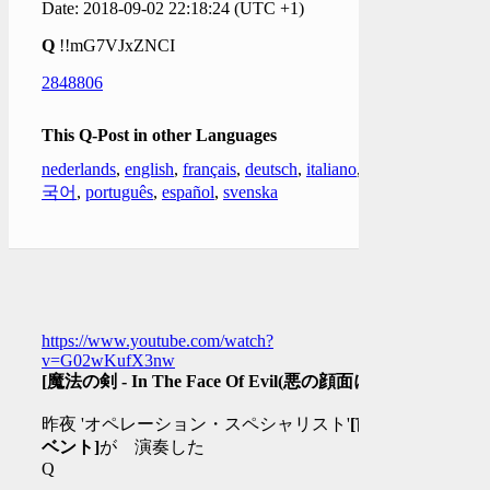
Date: 2018-09-02 22:18:24 (UTC +1)
Q
!!mG7VJxZNCI
2848806
This Q-Post in other Languages
nederlands
,
english
,
français
,
deutsch
,
italiano
,
한
국어
,
português
,
español
,
svenska
https://www.youtube.com/watch?
v=G02wKufX3nw
[魔法の剣 - In The Face Of Evil(悪の顔面に)]
昨夜 'オペレーション・スペシャリスト'
[前イ
ベント]
が 演奏した
Q