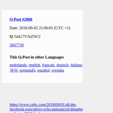
Q-Post #2060
Date: 2018-09-02 21:06:05 (UTC +1)
Q
!!mG7VJxZNCI
2847730
This Q-Post in other Languages
nederlands
,
english
,
français
,
deutsch
,
italiano
,
한
국어
,
português
,
español
,
svenska
https://www.cnbc.com/2018/09/01/all-the-
facebook-executives-who-announced-departure-