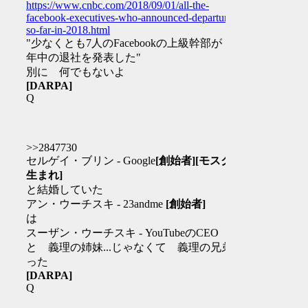
https://www.cnbc.com/2018/09/01/all-the-
facebook-executives-who-announced-departure-
so-far-in-2018.html
"少なくとも7人のFacebookの上級幹部が 今
年中の退社を発表した"
別に 何でもないよ
[DARPA]
Q
>>2847730
セルゲイ・ブリン - Google
[創始者]
[モスクワ
生まれ]
と結婚していた
アン・ウーチスキ - 23andme
[創始者]
は
スーザン・ウーチスキ - YouTubeのCEO
と 義理の姉妹...じゃなくて 義理の兄弟だ
った
[DARPA]
Q