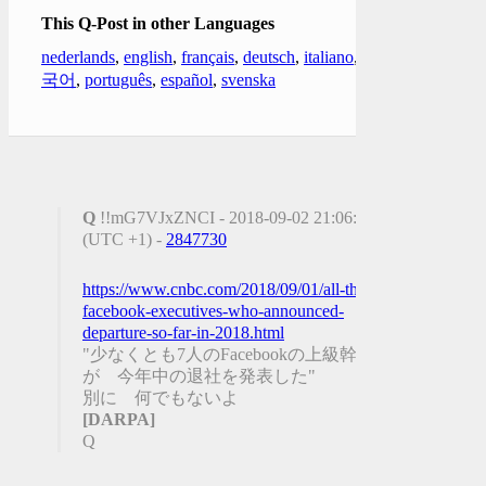
This Q-Post in other Languages
nederlands
,
english
,
français
,
deutsch
,
italiano
,
한
국어
,
português
,
español
,
svenska
Q
!!mG7VJxZNCI - 2018-09-02 21:06:05
(UTC +1) -
2847730
https://www.cnbc.com/2018/09/01/all-the-
facebook-executives-who-announced-
departure-so-far-in-2018.html
"少なくとも7人のFacebookの上級幹部
が 今年中の退社を発表した"
別に 何でもないよ
[DARPA]
Q