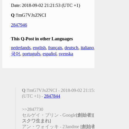
Date: 2018-09-02 21:21:53 (UTC +1)
Q
!!mG7VJxZNCI
2847946
This Q-Post in other Languages
nederlands
,
english
,
français
,
deutsch
,
italiano
,
한
국어
,
português
,
español
,
svenska
Q
!!mG7VJxZNCI - 2018-09-02 21:15:35
(UTC +1) -
2847844
>>2847730
セルゲイ・ブリン - Google
[創始者]
[モ
スクワ生まれ]
アン・ウォイッキ - 23andme
[創始者]