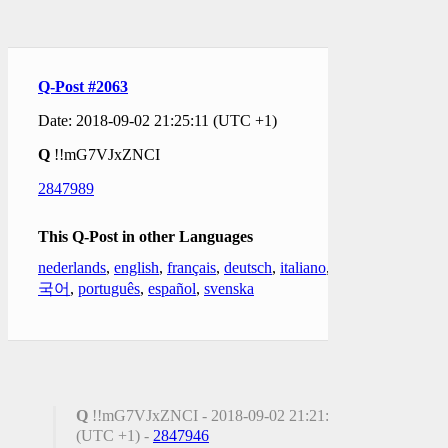
Q-Post #2063
Date: 2018-09-02 21:25:11 (UTC +1)
Q
!!mG7VJxZNCI
2847989
This Q-Post in other Languages
nederlands
,
english
,
français
,
deutsch
,
italiano
,
한
국어
,
português
,
español
,
svenska
Q
!!mG7VJxZNCI - 2018-09-02 21:21:53
(UTC +1) -
2847946