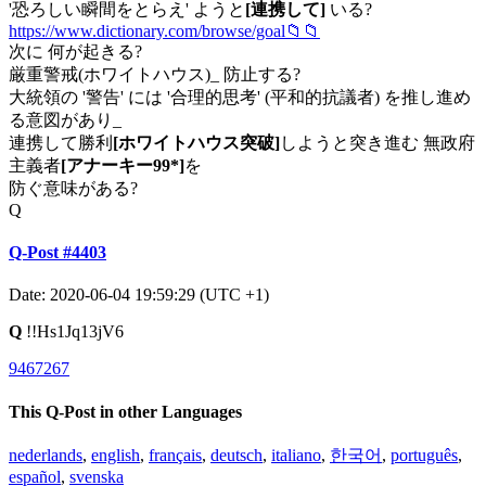
'恐ろしい瞬間をとらえ' ようと
[連携して]
いる?
https://www.dictionary.com/browse/goal📁📁
次に 何が起きる?
厳重警戒(ホワイトハウス)_ 防止する?
大統領の '警告' には '合理的思考' (平和的抗議者) を推し進め
る意図があり_
連携して勝利
[ホワイトハウス突破]
しようと突き進む 無政府
主義者
[アナーキー99*]
を
防ぐ意味がある?
Q
Q-Post #4403
Date: 2020-06-04 19:59:29 (UTC +1)
Q
!!Hs1Jq13jV6
9467267
This Q-Post in other Languages
nederlands
,
english
,
français
,
deutsch
,
italiano
,
한국어
,
português
,
español
,
svenska