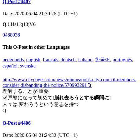
Q-Post #4407
Date: 2020-06-04 21:39:26 (UTC +1)
Q
!!Hs1Jq13jV6
9468936
This Q-Post in other Languages
nederlands
,
english
,
français
,
deutsch
,
italiano
,
한국어
,
português
,
español
,
svenska
http://www.citypages.com/news/minneapolis-city-council-members-
consider-disbanding-the-police/570993291📁
理解することが 重要
瀬戸際になって初めて
[崩れ去ろうとする瞬間に]
人々は 変わろうという意志を持つ
Q
Q-Post #4406
Date: 2020-06-04 21:24:32 (UTC +1)