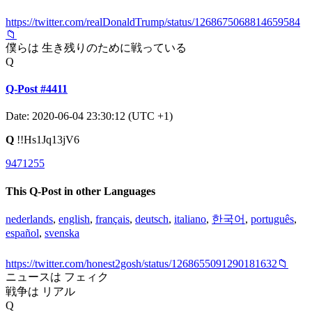
https://twitter.com/realDonaldTrump/status/1268675068814659584
📁
僕らは 生き残りのために戦っている
Q
Q-Post #4411
Date: 2020-06-04 23:30:12 (UTC +1)
Q
!!Hs1Jq13jV6
9471255
This Q-Post in other Languages
nederlands
,
english
,
français
,
deutsch
,
italiano
,
한국어
,
português
,
español
,
svenska
https://twitter.com/honest2gosh/status/1268655091290181632📁
ニュースは フェィク
戦争は リアル
Q