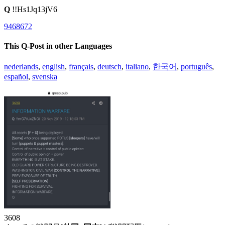
Q
!!Hs1Jq13jV6
9468672
This Q-Post in other Languages
nederlands
,
english
,
français
,
deutsch
,
italiano
,
한국어
,
português
,
español
,
svenska
3608