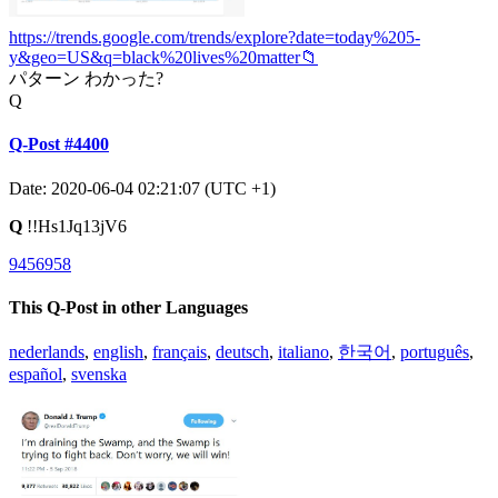
https://trends.google.com/trends/explore?date=today%205-
y&geo=US&q=black%20lives%20matter📁
パターン わかった?
Q
Q-Post #4400
Date: 2020-06-04 02:21:07 (UTC +1)
Q
!!Hs1Jq13jV6
9456958
This Q-Post in other Languages
nederlands
,
english
,
français
,
deutsch
,
italiano
,
한국어
,
português
,
español
,
svenska