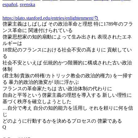
español
,
svenska
https://plato.stanford.edu/entries/enlightenment/📁
啓蒙主義はしばしば その政治革命と理想 特に1789年のフラ
ンス革命に 関連付けられている
啓蒙思想家の知的扇動によって生み出され 表現されたエネ
ルギーは
18世紀のフランスにおける社会不安の高まりに 貢献してい
る
社会不安といえば 伝統的かつ階層的に構成された古い政治
体制
(君主制/貴族の特権/カトリック教会の政治的権力) を一掃す
る 暴力的政治的激変が 頭に浮かぶ
フランスの革命家たちは 古い政治体制の代わりに
自由と平等という啓蒙主義の理想を導入する 新しい理性に
基づく秩序を確立しようとした
…自分で考え 自分の知的能力を活用し それを頼りに何を信
じ
どのように行動するかを決めるプロセスの 啓蒙である
Q