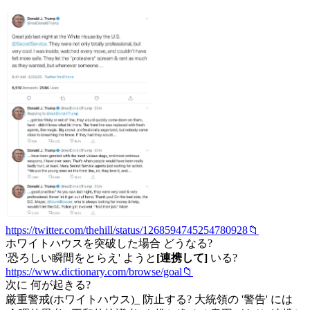
https://twitter.com/thehill/status/1268594745254780928📁
ホワイトハウスを突破した場合 どうなる?
'恐ろしい瞬間をとらえ' ようと
[連携して]
いる?
https://www.dictionary.com/browse/goal📁
次に 何が起きる?
厳重警戒(ホワイトハウス)_ 防止する? 大統領の '警告' には