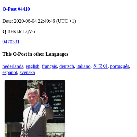
Q-Post #4410
Date: 2020-06-04 22:49:46 (UTC +1)
Q
!!Hs1Jq13jV6
9470331
This Q-Post in other Languages
nederlands
,
english
,
français
,
deutsch
,
italiano
,
한국어
,
português
,
español
,
svenska