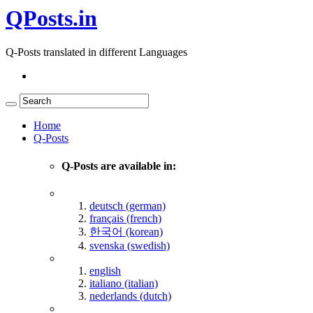
QPosts.in
Q-Posts translated in different Languages
Home
Q-Posts
Q-Posts are available in:
deutsch (german)
français (french)
한국어 (korean)
svenska (swedish)
english
italiano (italian)
nederlands (dutch)