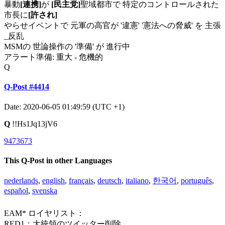
暴動
[連携]
が
[民主党]
聖域都市で 特定のコントロールされた
市長に
[許され]
やらせイベントで 元軍の高官が '違憲' '憲法への脅威' を 主張
_反乱
MSMの 世論操作の '準備' が 進行中
アラート準備: 重大 - 危機的
Q
Q-Post #4414
Date: 2020-06-05 01:49:59 (UTC +1)
Q
!!Hs1Jq13jV6
9473673
This Q-Post in other Languages
nederlands
,
english
,
français
,
deutsch
,
italiano
,
한국어
,
português
,
español
,
svenska
EAM* ロイヤリスト：
RED1：大統領のツイッター削除