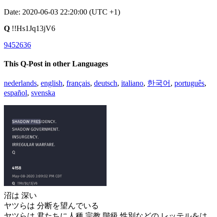
Date: 2020-06-03 22:20:00 (UTC +1)
Q
!!Hs1Jq13jV6
9452636
This Q-Post in other Languages
nederlands
,
english
,
français
,
deutsch
,
italiano
,
한국어
,
português
,
español
,
svenska
沼は 深い
ヤツらは 分断を望んでいる
ヤツらは 君たちに人種 宗教 階級 性別などの レッテルをは