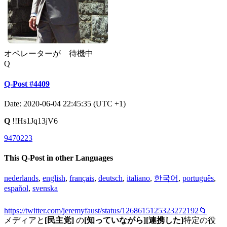
オペレーターが 待機中
Q
Q-Post #4409
Date: 2020-06-04 22:45:35 (UTC +1)
Q
!!Hs1Jq13jV6
9470223
This Q-Post in other Languages
nederlands
,
english
,
français
,
deutsch
,
italiano
,
한국어
,
português
,
español
,
svenska
https://twitter.com/jeremyfaust/status/1268615125323272192📁
メディアと
[民主党]
の
[知っていながら]
[連携した]
特定の役