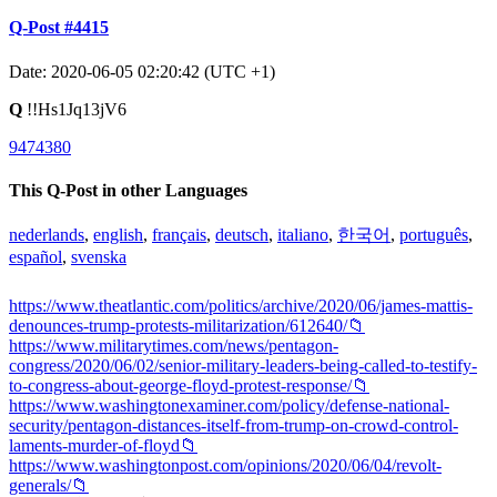
Q-Post #4415
Date: 2020-06-05 02:20:42 (UTC +1)
Q
!!Hs1Jq13jV6
9474380
This Q-Post in other Languages
nederlands
,
english
,
français
,
deutsch
,
italiano
,
한국어
,
português
,
español
,
svenska
https://www.theatlantic.com/politics/archive/2020/06/james-mattis-
denounces-trump-protests-militarization/612640/📁
https://www.militarytimes.com/news/pentagon-
congress/2020/06/02/senior-military-leaders-being-called-to-testify-
to-congress-about-george-floyd-protest-response/📁
https://www.washingtonexaminer.com/policy/defense-national-
security/pentagon-distances-itself-from-trump-on-crowd-control-
laments-murder-of-floyd📁
https://www.washingtonpost.com/opinions/2020/06/04/revolt-
generals/📁