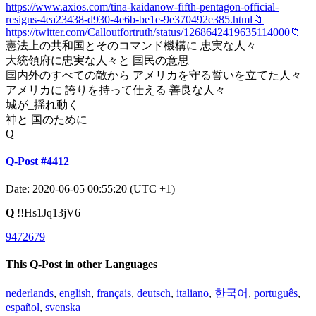
https://www.axios.com/tina-kaidanow-fifth-pentagon-official-
resigns-4ea23438-d930-4e6b-be1e-9e370492e385.html📁
https://twitter.com/Calloutfortruth/status/1268642419635114000📁
憲法上の共和国とそのコマンド機構に 忠実な人々
大統領府に忠実な人々と 国民の意思
国内外のすべての敵から アメリカを守る誓いを立てた人々
アメリカに 誇りを持って仕える 善良な人々
城が_揺れ動く
神と 国のために
Q
Q-Post #4412
Date: 2020-06-05 00:55:20 (UTC +1)
Q
!!Hs1Jq13jV6
9472679
This Q-Post in other Languages
nederlands
,
english
,
français
,
deutsch
,
italiano
,
한국어
,
português
,
español
,
svenska