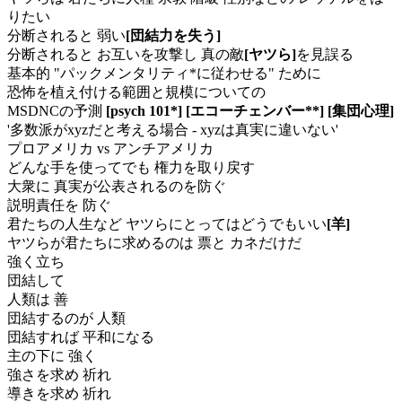
りたい
分断されると 弱い
[団結力を失う]
分断されると お互いを攻撃し 真の敵
[ヤツら]
を見誤る
基本的 "パックメンタリティ*に従わせる" ために
恐怖を植え付ける範囲と規模についての
MSDNCの予測
[psych 101*]
[エコーチェンバー**]
[集団心理]
'多数派がxyzだと考える場合 - xyzは真実に違いない'
プロアメリカ vs アンチアメリカ
どんな手を使ってでも 権力を取り戻す
大衆に 真実が公表されるのを防ぐ
説明責任を 防ぐ
君たちの人生など ヤツらにとってはどうでもいい
[羊]
ヤツらが君たちに求めるのは 票と カネだけだ
強く立ち
団結して
人類は 善
団結するのが 人類
団結すれば 平和になる
主の下に 強く
強さを求め 祈れ
導きを求め 祈れ