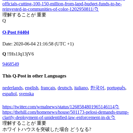
officials-cutting-100-150-million-from-lapd-budget-funds-to-be-
reinvested-in-communities-of-color-1202950811/📁
理解することが 重要
Q
Q-Post #4404
Date: 2020-06-04 21:16:58 (UTC +1)
Q
!!Hs1Jq13jV6
9468549
This Q-Post in other Languages
nederlands
,
english
,
français
,
deutsch
,
italiano
,
한국어
,
português
,
español
,
svenska
https://twitter.com/wmalnews/status/1268584801965146114📁
https://thehill.com/homenews/house/501173-pelosi-demands-trump-
clarify-deployment-of-unidentified-law-enforcement-in-dc📁
理解することが 重要
ホワイトハウスを突破した場合 どうなる?