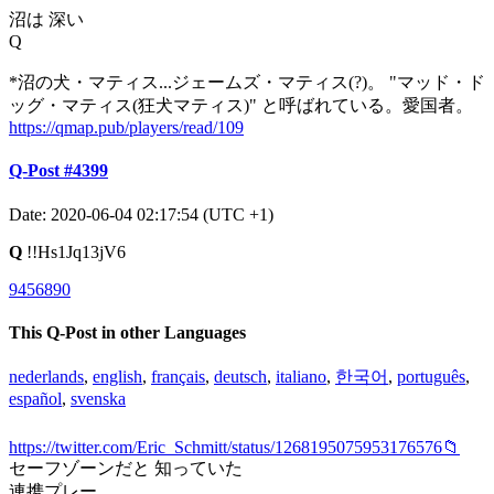
沼は 深い
Q
*沼の犬・マティス...ジェームズ・マティス(?)。 "マッド・ド
ッグ・マティス(狂犬マティス)" と呼ばれている。愛国者。
https://qmap.pub/players/read/109
Q-Post #4399
Date: 2020-06-04 02:17:54 (UTC +1)
Q
!!Hs1Jq13jV6
9456890
This Q-Post in other Languages
nederlands
,
english
,
français
,
deutsch
,
italiano
,
한국어
,
português
,
español
,
svenska
https://twitter.com/Eric_Schmitt/status/1268195075953176576📁
セーフゾーンだと 知っていた
連携プレー