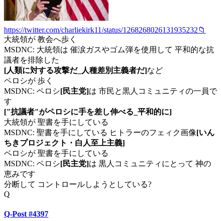
https://twitter.com/charliekirk11/status/1268268026131935232📁
大統領が 教会へ歩く
MSDNC: 大統領は 催涙ガスやゴム弾を使用して 平和的な抗
議者を排除した
[人類に対する攻撃だ_人種差別主義者だ]
など
ペロシが 歩く
MSDNC: ペロシ
[民主党]
は 市民と黒人コミュニティの一員で
す
["抗議者"がペロシに手を差し伸べる_平和的に]
大統領が 聖書を手にしている
MSDNC: 聖書を手にしている ヒトラーのフェィク画像
[いん
ちきプロジェクト・白人至上主義]
ペロシが 聖書を手にしている
MSDNC: ペロシ
[民主党]
は 黒人コミュニティにとって 神の
恵みです
分断して コントロールしようとしている?
Q
Q-Post #4397