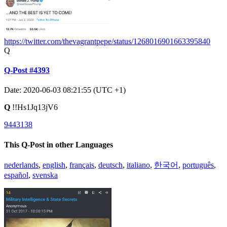
https://twitter.com/thevagrantpepe/status/1268016901663395840
Q
Q-Post #4393
Date: 2020-06-03 08:21:55 (UTC +1)
Q
!!Hs1Jq13jV6
9443138
This Q-Post in other Languages
nederlands
,
english
,
français
,
deutsch
,
italiano
,
한국어
,
português
,
español
,
svenska