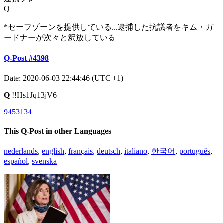
Q
*セーフゾーンを提供している...逮捕した抗議者をキム・ガ
ードナーが次々と釈放している
Q-Post #4398
Date: 2020-06-03 22:44:46 (UTC +1)
Q
!!Hs1Jq13jV6
9453134
This Q-Post in other Languages
nederlands
,
english
,
français
,
deutsch
,
italiano
,
한국어
,
português
,
español
,
svenska