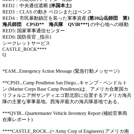
RED2：中央通信遮断
[米国本土]
RED3：CLAS の動き ペロシまたはペンス
RED4：市民暴動鎮圧を装った軍事資産
[第10山岳師団 第1
海兵師団 CPSD** 海兵隊 QVIR***]
の中心地への移動
RED5: 国家軍事通信センター
RED6: 国防長官 _指示1
シークレットサービス
CASTLE_ROCK****
Q
*EAM...Emergency Action Message (緊急行動メッセージ)
**CPSD...Camp Pendleton San Diego...キャンプ・ペンドルト
ン (Marine Corps Base Camp Pendleton)は、アメリカ合衆国カ
リフォルニア州サンディエゴ郡北部に位置するアメリカ海兵
隊の主要な軍事基地。西海岸最大の海兵隊基地である。
***QVIR...Quartermaster Vehicle Inventory Report (補給官車両
在庫レポート)
****CASTLE_ROCK...(= Army Corp of Engineers) アメリカ南