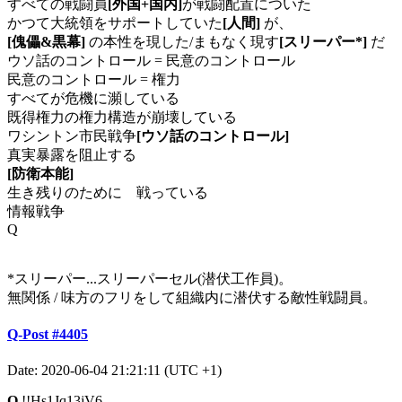
すべての戦闘員
[外国+国内]
が戦闘配置についた
かつて大統領をサポートしていた
[人間]
が、
[傀儡&黒幕]
の本性を現した/まもなく現す
[スリーパー*]
だ
ウソ話のコントロール = 民意のコントロール
民意のコントロール = 権力
すべてが危機に瀕している
既得権力の権力構造が崩壊している
ワシントン市民戦争
[ウソ話のコントロール]
真実暴露を阻止する
[防衛本能]
生き残りのために 戦っている
情報戦争
Q
*スリーパー...スリーパーセル(潜伏工作員)。
無関係 / 味方のフリをして組織内に潜伏する敵性戦闘員。
Q-Post #4405
Date: 2020-06-04 21:21:11 (UTC +1)
Q
!!Hs1Jq13jV6