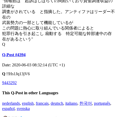
"情報筋は 起訴はしばらくの間続いており資金調達収益の
詳細な
調査がされている と指摘した。アンティファはリーダー不
在の
武装勢力の一部として機能しているが
この問題に熱心に取り組んでいる関係者によると
犯罪行為を引き起こし 扇動する 特定可能な幹部連中の存
在があるという"
Q
Q-Post #4394
Date: 2020-06-03 08:32:14 (UTC +1)
Q
!!Hs1Jq13jV6
9443292
This Q-Post in other Languages
nederlands
,
english
,
français
,
deutsch
,
italiano
,
한국어
,
português
,
español
,
svenska