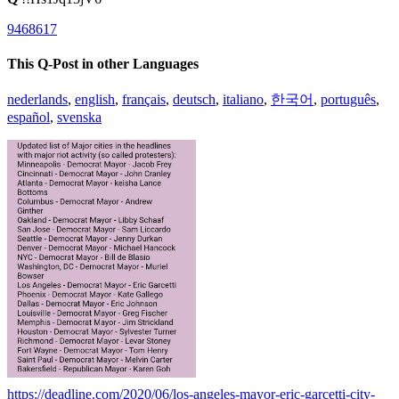
9468617
This Q-Post in other Languages
nederlands
,
english
,
français
,
deutsch
,
italiano
,
한국어
,
português
,
español
,
svenska
https://deadline.com/2020/06/los-angeles-mayor-eric-garcetti-city-