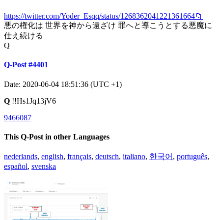
https://twitter.com/Yoder_Esqq/status/1268362041221361664📁
悪の権化は 世界を神から遠ざけ 罪へと導こうとする悪魔に
仕え続ける
Q
Q-Post #4401
Date: 2020-06-04 18:51:36 (UTC +1)
Q
!!Hs1Jq13jV6
9466087
This Q-Post in other Languages
nederlands
,
english
,
français
,
deutsch
,
italiano
,
한국어
,
português
,
español
,
svenska