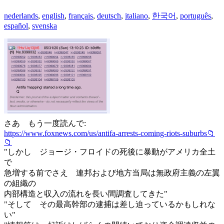
nederlands
,
english
,
français
,
deutsch
,
italiano
,
한국어
,
português
,
español
,
svenska
さあ もう一度読んで:
https://www.foxnews.com/us/antifa-arrests-coming-riots-suburbs📁
📁
"しかし ジョージ・フロイドの死後に暴動がアメリカ全土
で
急増する前でさえ 連邦および地方当局は無政府主義の左翼
の組織の
内部構造と収入の流れを長い間調査してきた"
"そして その最高幹部の逮捕は差し迫っているかもしれな
い"