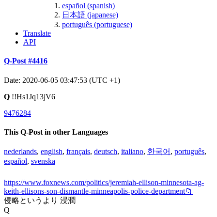
español (spanish)
日本語 (japanese)
português (portuguese)
Translate
API
Q-Post #4416
Date: 2020-06-05 03:47:53 (UTC +1)
Q
!!Hs1Jq13jV6
9476284
This Q-Post in other Languages
nederlands
,
english
,
français
,
deutsch
,
italiano
,
한국어
,
português
,
español
,
svenska
https://www.foxnews.com/politics/jeremiah-ellison-minnesota-ag-
keith-ellisons-son-dismantle-minneapolis-police-department📁
侵略というより 浸潤
Q