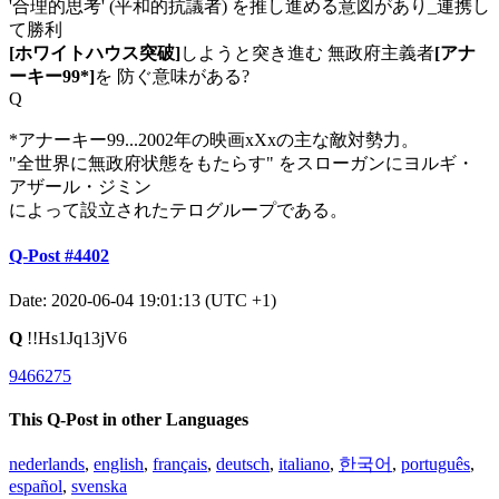
'合理的思考' (平和的抗議者) を推し進める意図があり_連携し
て勝利
[ホワイトハウス突破]
しようと突き進む 無政府主義者
[アナ
ーキー99*]
を 防ぐ意味がある?
Q
*アナーキー99...2002年の映画xXxの主な敵対勢力。
"全世界に無政府状態をもたらす" をスローガンにヨルギ・
アザール・ジミン
によって設立されたテログループである。
Q-Post #4402
Date: 2020-06-04 19:01:13 (UTC +1)
Q
!!Hs1Jq13jV6
9466275
This Q-Post in other Languages
nederlands
,
english
,
français
,
deutsch
,
italiano
,
한국어
,
português
,
español
,
svenska