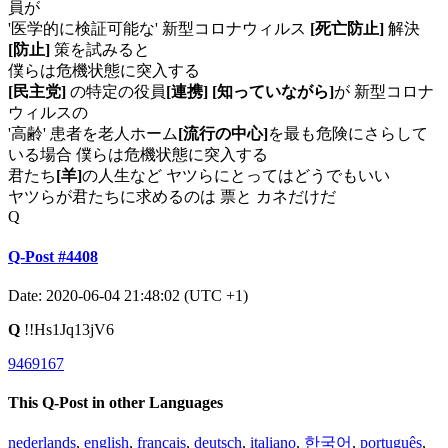
員が
'医学的に検証可能な' 新型コロナウィルス
[死亡防止]
解決
[防止]
策を試みると
僕らは危機状態に突入する
[民主党]
の特定の役員
[連携]
[知っていながら]
が 新型コロナ
ウィルスの
'高齢' 患者を老人ホーム
[流行の中心]
を最も危険にさらして
いる場合 僕らは危機状態に突入する
君たち
[羊]
の人生など ヤツらにとってはどうでもいい
ヤツらが君たちに求めるのは 票と カネだけだ
Q
Q-Post #4408
Date: 2020-06-04 21:48:02 (UTC +1)
Q
!!Hs1Jq13jV6
9469167
This Q-Post in other Languages
nederlands
,
english
,
français
,
deutsch
,
italiano
,
한국어
,
português
,