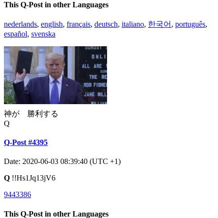
This Q-Post in other Languages
nederlands
,
english
,
français
,
deutsch
,
italiano
,
한국어
,
português
,
español
,
svenska
神が 勝利する
Q
Q-Post #4395
Date: 2020-06-03 08:39:40 (UTC +1)
Q
!!Hs1Jq13jV6
9443386
This Q-Post in other Languages