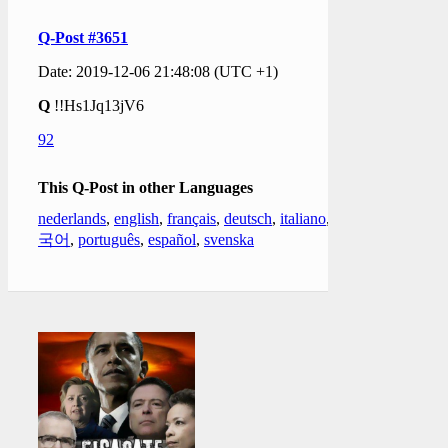
Q-Post #3651
Date: 2019-12-06 21:48:08 (UTC +1)
Q
!!Hs1Jq13jV6
92
This Q-Post in other Languages
nederlands
,
english
,
français
,
deutsch
,
italiano
,
한
국어
,
português
,
español
,
svenska