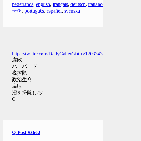
nederlands
,
english
,
français
,
deutsch
,
italiano
,
한
국어
,
português
,
español
,
svenska
https://twitter.com/DailyCaller/status/1203343309311266816
腐敗
ハーバード
税控除
政治生命
腐敗
沼を掃除しろ!
Q
Q-Post #3662