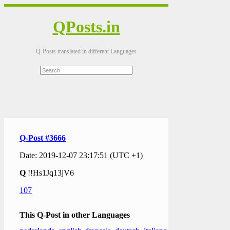
QPosts.in
Q-Posts translated in different Languages
Q-Post #3666
Date: 2019-12-07 23:17:51 (UTC +1)
Q
!!Hs1Jq13jV6
107
This Q-Post in other Languages