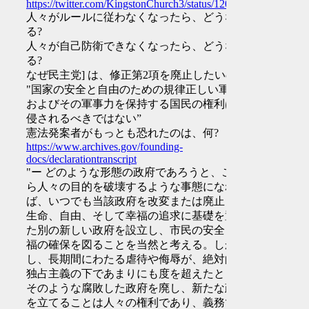
https://twitter.com/KingstonChurch3/status/1203332761542520
人々がルールに従わなくなったら、どうな
る?
人々が自己防衛できなくなったら、どうな
る?
なぜ民主党] は、修正第2項を廃止したいの?
"国家の安全と自由のための規律正しい軍、
およびその軍事力を保持する国民の権利は、
侵されるべきではない”
憲法発案者がもっとも恐れたのは、何?
https://www.archives.gov/founding-
docs/declarationtranscript
"ー どのような形態の政府であろうと、これ
ら人々の目的を破壊するような事態になれ
ば、いつでも当該政府を改変または廃止し、
生命、自由、そして幸福の追求に基礎を置い
た別の新しい政府を設立し、市民の安全と幸
福の確保を図ることを当然と考える。しか
し、長期間にわたる虐待や侮辱が、絶対的な
独占主義の下であまりにも度を超えたとき、
そのような腐敗した政府を廃し、新たな政府
を立てることは人々の権利であり、義務であ