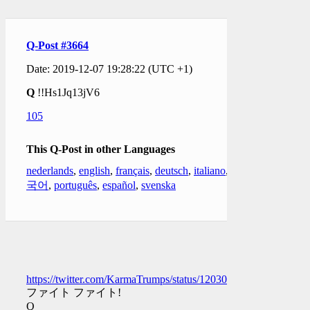
Q-Post #3664
Date: 2019-12-07 19:28:22 (UTC +1)
Q
!!Hs1Jq13jV6
105
This Q-Post in other Languages
nederlands
,
english
,
français
,
deutsch
,
italiano
,
한
국어
,
português
,
español
,
svenska
https://twitter.com/KarmaTrumps/status/1203011616016666628
ファイト ファイト!
Q