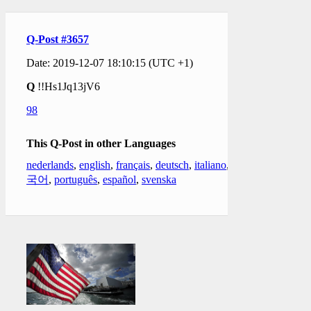
Q-Post #3657
Date: 2019-12-07 18:10:15 (UTC +1)
Q
!!Hs1Jq13jV6
98
This Q-Post in other Languages
nederlands
,
english
,
français
,
deutsch
,
italiano
,
한
국어
,
português
,
español
,
svenska