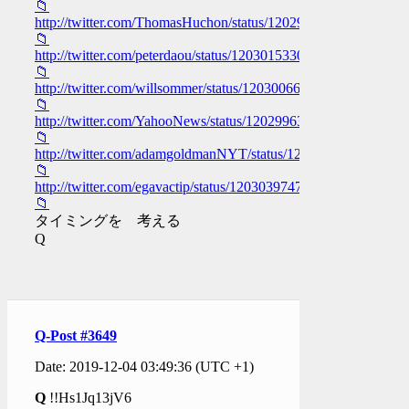
📁
http://twitter.com/ThomasHuchon/status/1202925597686665216
📁
http://twitter.com/peterdaou/status/1203015330433515520
📁
http://twitter.com/willsommer/status/1203006644755599361
📁
http://twitter.com/YahooNews/status/1202996314008686592
📁
http://twitter.com/adamgoldmanNYT/status/1202926356121759
📁
http://twitter.com/egavactip/status/1203039747272261635
📁
タイミングを 考える
Q
Q-Post #3649
Date: 2019-12-04 03:49:36 (UTC +1)
Q
!!Hs1Jq13jV6