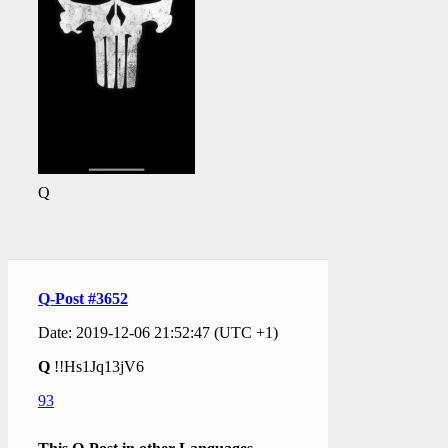
Q
Q-Post #3652
Date: 2019-12-06 21:52:47 (UTC +1)
Q
!!Hs1Jq13jV6
93