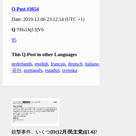
Q-Post #3654
Date: 2019-12-06 23:12:14 (UTC +1)
Q
!!Hs1Jq13jV6
95
This Q-Post in other Languages
nederlands
,
english
,
français
,
deutsch
,
italiano
,
한
국어
,
português
,
español
,
svenska
銃撃事件、いくつ
[D(12月/民主党)]
[1-6]
?