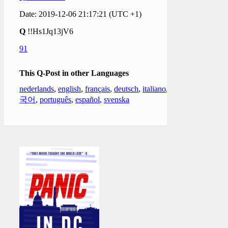
Date: 2019-12-06 21:17:21 (UTC +1)
Q
!!Hs1Jq13jV6
91
This Q-Post in other Languages
nederlands
,
english
,
français
,
deutsch
,
italiano
,
한
국어
,
português
,
español
,
svenska