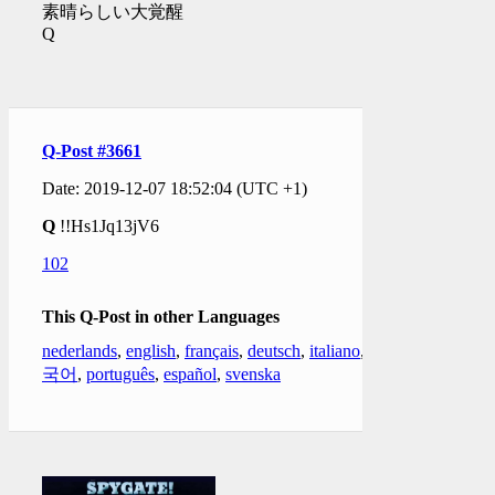
素晴らしい大覚醒
Q
Q-Post #3661
Date: 2019-12-07 18:52:04 (UTC +1)
Q
!!Hs1Jq13jV6
102
This Q-Post in other Languages
nederlands
,
english
,
français
,
deutsch
,
italiano
,
한
국어
,
português
,
español
,
svenska