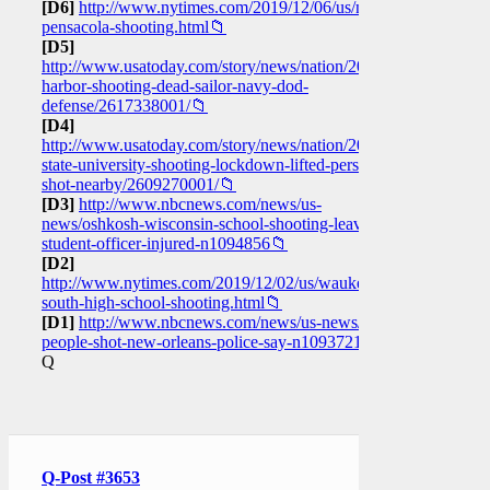
[D6]
http://www.nytimes.com/2019/12/06/us/nas-
pensacola-shooting.html📁
[D5]
http://www.usatoday.com/story/news/nation/2019/12/05/pearl-
harbor-shooting-dead-sailor-navy-dod-
defense/2617338001/📁
[D4]
http://www.usatoday.com/story/news/nation/2019/12/04/jackson-
state-university-shooting-lockdown-lifted-person-
shot-nearby/2609270001/📁
[D3]
http://www.nbcnews.com/news/us-
news/oshkosh-wisconsin-school-shooting-leaves-
student-officer-injured-n1094856📁
[D2]
http://www.nytimes.com/2019/12/02/us/waukesha-
south-high-school-shooting.html📁
[D1]
http://www.nbcnews.com/news/us-news/10-
people-shot-new-orleans-police-say-n1093721📁
Q
Q-Post #3653