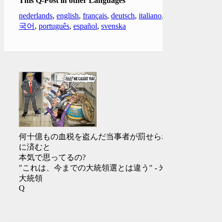
This Q-Post in other Languages
nederlands
,
english
,
français
,
deutsch
,
italiano
,
한
국어
,
português
,
español
,
svenska
何十億もの血税を盗んだ当事者が罰せられず
に済むと
本気で思ってるの?
"これは、今までの大統領選とは違う" - 米国
大統領
Q