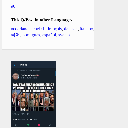
90
This Q-Post in other Languages
nederlands
,
english
,
français
,
deutsch
,
italiano
,
한
국어
,
português
,
español
,
svenska