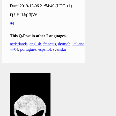
Date: 2019-12-06 21:54:40 (UTC +1)
Q
!!Hs1Jq13jV6
94
This Q-Post in other Languages
nederlands
,
english
,
français
,
deutsch
,
italiano
,
한
국어
,
português
,
español
,
svenska