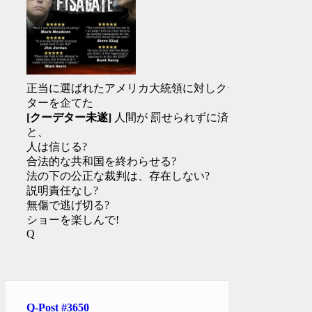
正当に選ばれたアメリカ大統領に対しクーデ
ターを企てた
[クーデター未遂]
人間が 罰せられずに済む
と、
人は信じる?
合法的な共和国を終わらせる?
法の下の公正な裁判は、存在しない?
説明責任なし?
無傷で逃げ切る?
ショーを楽しんで!
Q
Q-Post #3650