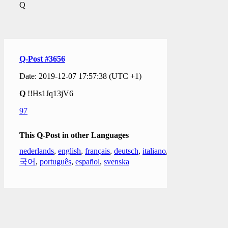
Q
Q-Post #3656
Date: 2019-12-07 17:57:38 (UTC +1)
Q
!!Hs1Jq13jV6
97
This Q-Post in other Languages
nederlands
,
english
,
français
,
deutsch
,
italiano
,
한
국어
,
português
,
español
,
svenska