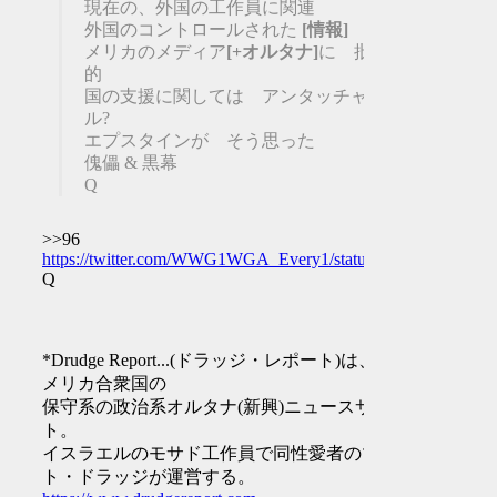
現在の、外国の工作員に関連
外国のコントロールされた
[情報]
ア
メリカのメディア
[+オルタナ]
に 批判
的
国の支援に関しては アンタッチャブ
ル?
エプスタインが そう思った
傀儡 & 黒幕
Q
>>96
https://twitter.com/WWG1WGA_Every1/status/1203368497750
Q
*Drudge Report...(ドラッジ・レポート)は、ア
メリカ合衆国の
保守系の政治系オルタナ(新興)ニュースサイ
ト。
イスラエルのモサド工作員で同性愛者のマッ
ト・ドラッジが運営する。