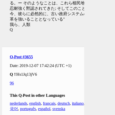
る。ー そのようなことは、これら植民地で
忍耐強く黙認されてきた; そしてこのことは
今、彼らに必然的に、古い政府システムの変
革を強いることとなっている"
我ら、人類
Q
Q-Post #3655
Date: 2019-12-07 17:42:24 (UTC +1)
Q
!!Hs1Jq13jV6
96
This Q-Post in other Languages
nederlands
,
english
,
français
,
deutsch
,
italiano
,
한
국어
,
português
,
español
,
svenska