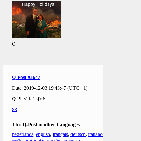
Q
Q-Post #3647
Date: 2019-12-03 19:43:47 (UTC +1)
Q
!!Hs1Jq13jV6
88
This Q-Post in other Languages
nederlands
,
english
,
français
,
deutsch
,
italiano
,
한
국어
,
português
,
español
,
svenska