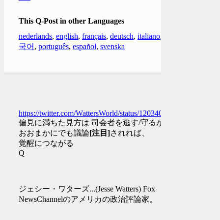
This Q-Post in other Languages
nederlands
,
english
,
français
,
deutsch
,
italiano
,
한
국어
,
português
,
español
,
svenska
https://twitter.com/WattersWorld/status/1203403806110699521
偏見に満ちた見方は 司会者を逃す/守るが、
おおまかにでも議論
[注目]
されれば、
覚醒につながる
Q
ジェシー・ワターズ...(Jesse Watters) Fox
NewsChannelのアメリカの政治評論家。