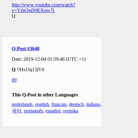
http://www.youtube.com/watch?
v=YJnQnD9EXnw📁
Q
Q-Post #3648
Date: 2019-12-04 01:59:46 (UTC +1)
Q
!!Hs1Jq13jV6
89
This Q-Post in other Languages
nederlands
,
english
,
français
,
deutsch
,
italiano
,
한
국어
,
português
,
español
,
svenska