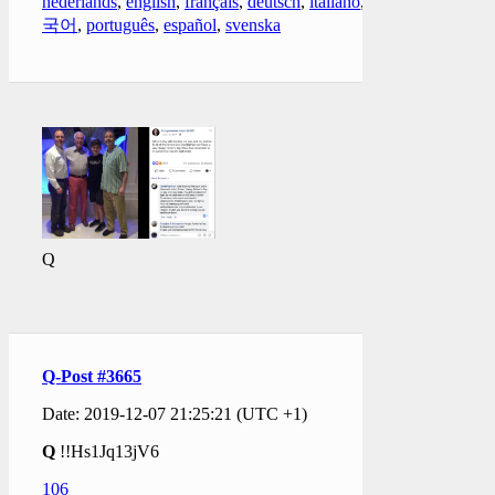
nederlands
,
english
,
français
,
deutsch
,
italiano
,
한
국어
,
português
,
español
,
svenska
Q
Q-Post #3665
Date: 2019-12-07 21:25:21 (UTC +1)
Q
!!Hs1Jq13jV6
106