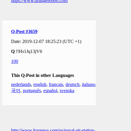
https://www.drudgereport.com
Q-Post #3659
Date: 2019-12-07 18:25:23 (UTC +1)
Q
!!Hs1Jq13jV6
100
This Q-Post in other Languages
nederlands
,
english
,
français
,
deutsch
,
italiano
,
한
국어
,
português
,
español
,
svenska
http://www.foxnews.com/us/naval-air-station-