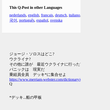
This Q-Post in other Languages
nederlands
,
english
,
français
,
deutsch
,
italiano
,
한
국어
,
português
,
español
,
svenska
ジョージ・ソロスはどこ?
ウクライナ?
その他に誰が 最近ウクライナに行った?
パニックは 現実だ
乗組員全員 デッキ*に集合せよ
https://www.merriam-webster.com/dictionary/evil
Q
*デッキ...船の甲板