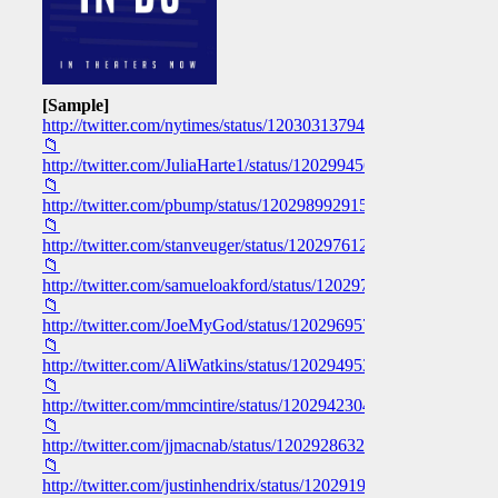
[Sample]
http://twitter.com/nytimes/status/1203031379413520384
📁
http://twitter.com/JuliaHarte1/status/1202994568125440000
📁
http://twitter.com/pbump/status/1202989929153871872
📁
http://twitter.com/stanveuger/status/1202976120976621569
📁
http://twitter.com/samueloakford/status/1202975001634385922
📁
http://twitter.com/JoeMyGod/status/1202969579221241857
📁
http://twitter.com/AliWatkins/status/1202949538010615809
📁
http://twitter.com/mmcintire/status/1202942304568381441
📁
http://twitter.com/jjmacnab/status/1202928632936534019
📁
http://twitter.com/justinhendrix/status/1202919356184829952