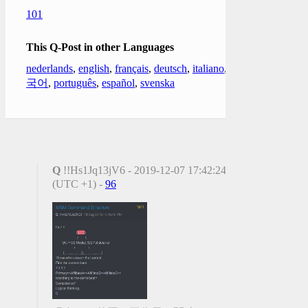
101
This Q-Post in other Languages
nederlands
,
english
,
français
,
deutsch
,
italiano
,
한
국어
,
português
,
español
,
svenska
Q
!!Hs1Jq13jV6 - 2019-12-07 17:42:24
(UTC +1) -
96